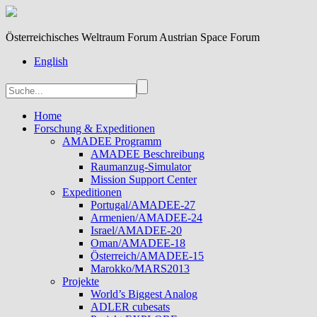
Österreichisches Weltraum Forum Austrian Space Forum
English
Home
Forschung & Expeditionen
AMADEE Programm
AMADEE Beschreibung
Raumanzug-Simulator
Mission Support Center
Expeditionen
Portugal/AMADEE-27
Armenien/AMADEE-24
Israel/AMADEE-20
Oman/AMADEE-18
Österreich/AMADEE-15
Marokko/MARS2013
Projekte
World’s Biggest Analog
ADLER cubesats