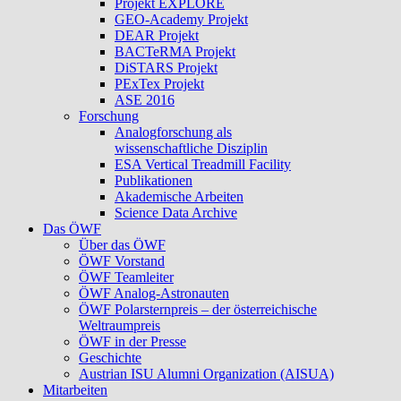
Projekt EXPLORE
GEO-Academy Projekt
DEAR Projekt
BACTeRMA Projekt
DiSTARS Projekt
PExTex Projekt
ASE 2016
Forschung
Analogforschung als
wissenschaftliche Disziplin
ESA Vertical Treadmill Facility
Publikationen
Akademische Arbeiten
Science Data Archive
Das ÖWF
Über das ÖWF
ÖWF Vorstand
ÖWF Teamleiter
ÖWF Analog-Astronauten
ÖWF Polarsternpreis – der österreichische
Weltraumpreis
ÖWF in der Presse
Geschichte
Austrian ISU Alumni Organization (AISUA)
Mitarbeiten