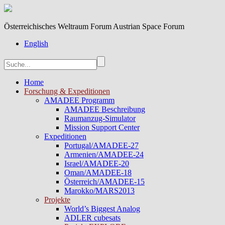
Österreichisches Weltraum Forum Austrian Space Forum
English
Home
Forschung & Expeditionen
AMADEE Programm
AMADEE Beschreibung
Raumanzug-Simulator
Mission Support Center
Expeditionen
Portugal/AMADEE-27
Armenien/AMADEE-24
Israel/AMADEE-20
Oman/AMADEE-18
Österreich/AMADEE-15
Marokko/MARS2013
Projekte
World’s Biggest Analog
ADLER cubesats