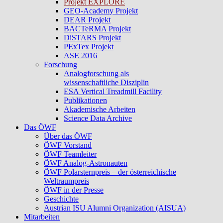
Projekt EXPLORE
GEO-Academy Projekt
DEAR Projekt
BACTeRMA Projekt
DiSTARS Projekt
PExTex Projekt
ASE 2016
Forschung
Analogforschung als
wissenschaftliche Disziplin
ESA Vertical Treadmill Facility
Publikationen
Akademische Arbeiten
Science Data Archive
Das ÖWF
Über das ÖWF
ÖWF Vorstand
ÖWF Teamleiter
ÖWF Analog-Astronauten
ÖWF Polarsternpreis – der österreichische
Weltraumpreis
ÖWF in der Presse
Geschichte
Austrian ISU Alumni Organization (AISUA)
Mitarbeiten