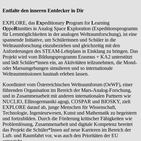
Entfalte den inneren Entdecker in Dir
EXPLORE, das
Ex
peditionary
P
rogram for
L
earning
O
ppo
R
tunities in Analog Space
E
xploration (Expeditionsprogramm
für Lernmöglichkeiten in der analogen Weltraumforschung), ist eine
spannende Initiative, um Schülerinnen und Schüler in die
Weltraumforschung einzubeziehen und gleichzeitig mit den
Anforderungen des STEAM-Lehrplans in Einklang zu bringen. Das
Projekt wird vom Bildungsprogramm Erasmus + KA2 unterstützt
und lädt Schüler*innen ein, an Aktivitäten teilzunehmen, die Mond-
oder Marsumgebungen simulieren und so internationale
Weltraummissionen hautnah erleben lassen.
Koordiniert vom Österreichischen Weltraumforum (OeWF), einer
führenden Organisation im Bereich der Mars-Analog-Forschung,
und in Zusammenarbeit mit anderen internationalen Partnern wie
NUCLIO, Ellinogermaniki agogi, COSPAR und BIOSKY, zielt
EXPLORE darauf ab, junge Menschen für Wissenschaft,
Technologie, Ingenieurwesen, Kunst und Mathematik zu begeistern
und fortzubilden. Durch die Förderung kritischer Fähigkeiten wie
Problemlösung, Zusammenarbeit und digitale Kompetenz bereitet
das Projekt die Schüler*Innen auf neue Karrieren im Bereich der
Luft- und Raumfahrt vor, was auch den Prioritäten der EU