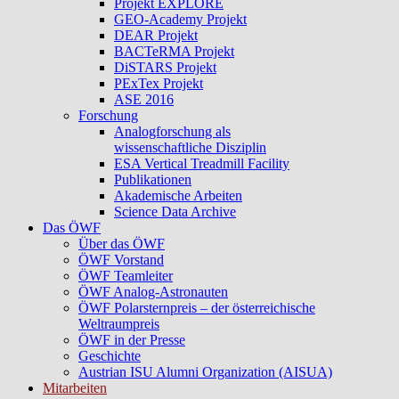
Projekt EXPLORE
GEO-Academy Projekt
DEAR Projekt
BACTeRMA Projekt
DiSTARS Projekt
PExTex Projekt
ASE 2016
Forschung
Analogforschung als
wissenschaftliche Disziplin
ESA Vertical Treadmill Facility
Publikationen
Akademische Arbeiten
Science Data Archive
Das ÖWF
Über das ÖWF
ÖWF Vorstand
ÖWF Teamleiter
ÖWF Analog-Astronauten
ÖWF Polarsternpreis – der österreichische
Weltraumpreis
ÖWF in der Presse
Geschichte
Austrian ISU Alumni Organization (AISUA)
Mitarbeiten