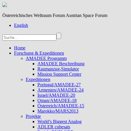
Österreichisches Weltraum Forum Austrian Space Forum
English
Home
Forschung & Expeditionen
AMADEE Programm
AMADEE Beschreibung
Raumanzug-Simulator
Mission Support Center
Expeditionen
Portugal/AMADEE-27
Armenien/AMADEE-24
Israel/AMADEE-20
Oman/AMADEE-18
Österreich/AMADEE-15
Marokko/MARS2013
Projekte
World’s Biggest Analog
ADLER cubesats