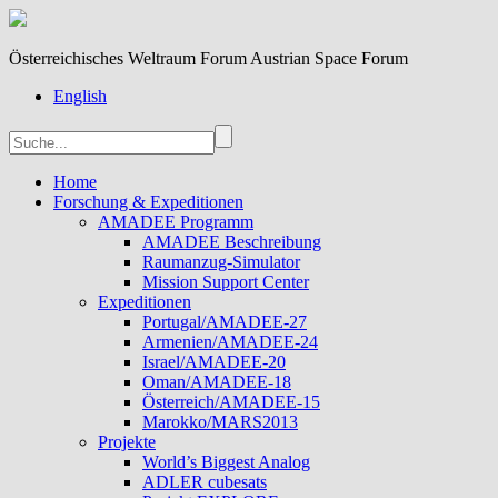
Österreichisches Weltraum Forum Austrian Space Forum
English
Home
Forschung & Expeditionen
AMADEE Programm
AMADEE Beschreibung
Raumanzug-Simulator
Mission Support Center
Expeditionen
Portugal/AMADEE-27
Armenien/AMADEE-24
Israel/AMADEE-20
Oman/AMADEE-18
Österreich/AMADEE-15
Marokko/MARS2013
Projekte
World’s Biggest Analog
ADLER cubesats