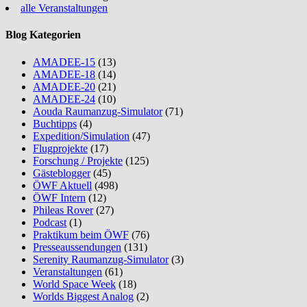
alle Veranstaltungen
Blog Kategorien
AMADEE-15
(13)
AMADEE-18
(14)
AMADEE-20
(21)
AMADEE-24
(10)
Aouda Raumanzug-Simulator
(71)
Buchtipps
(4)
Expedition/Simulation
(47)
Flugprojekte
(17)
Forschung / Projekte
(125)
Gästeblogger
(45)
ÖWF Aktuell
(498)
ÖWF Intern
(12)
Phileas Rover
(27)
Podcast
(1)
Praktikum beim ÖWF
(76)
Presseaussendungen
(131)
Serenity Raumanzug-Simulator
(3)
Veranstaltungen
(61)
World Space Week
(18)
Worlds Biggest Analog
(2)