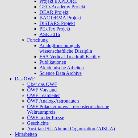
Projekt EXPLORE
GEO-Academy Projekt
DEAR Projekt
BACTeRMA Projekt
DiSTARS Projekt
PExTex Projekt
ASE 2016
Forschung
Analogforschung als
wissenschaftliche Disziplin
ESA Vertical Treadmill Facility
Publikationen
Akademische Arbeiten
Science Data Archive
Das ÖWF
Über das ÖWF
ÖWF Vorstand
ÖWF Teamleiter
ÖWF Analog-Astronauten
ÖWF Polarsternpreis – der österreichische
Weltraumpreis
ÖWF in der Presse
Geschichte
Austrian ISU Alumni Organization (AISUA)
Mitarbeiten