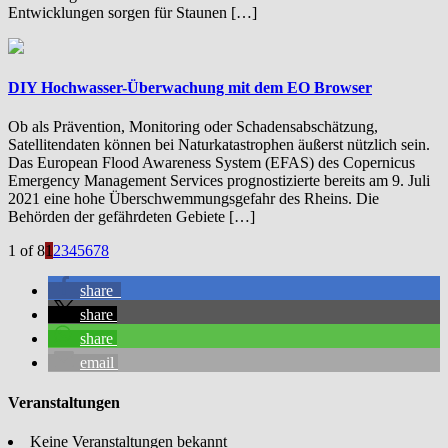
Entwicklungen sorgen für Staunen […]
DIY Hochwasser-Überwachung mit dem EO Browser
Ob als Prävention, Monitoring oder Schadensabschätzung,
Satellitendaten können bei Naturkatastrophen äußerst nützlich sein.
Das European Flood Awareness System (EFAS) des Copernicus
Emergency Management Services prognostizierte bereits am 9. Juli
2021 eine hohe Überschwemmungsgefahr des Rheins. Die
Behörden der gefährdeten Gebiete […]
1 of 8
1
2
3
4
5
6
7
8
share
share
share
email
Veranstaltungen
Keine Veranstaltungen bekannt