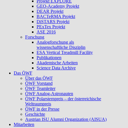
Projekt EXPLORE
GEO-Academy Projekt
DEAR Projekt
BACTeRMA Projekt
DiSTARS Projekt
PExTex Projekt
ASE 2016
Forschung
Analogforschung als
wissenschaftliche Disziplin
ESA Vertical Treadmill Facility
Publikationen
Akademische Arbeiten
Science Data Archive
Das ÖWF
Über das ÖWF
ÖWF Vorstand
ÖWF Teamleiter
ÖWF Analog-Astronauten
ÖWF Polarsternpreis – der österreichische
Weltraumpreis
ÖWF in der Presse
Geschichte
Austrian ISU Alumni Organization (AISUA)
Mitarbeiten