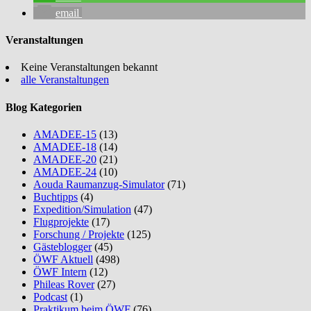
email
Veranstaltungen
Keine Veranstaltungen bekannt
alle Veranstaltungen
Blog Kategorien
AMADEE-15
(13)
AMADEE-18
(14)
AMADEE-20
(21)
AMADEE-24
(10)
Aouda Raumanzug-Simulator
(71)
Buchtipps
(4)
Expedition/Simulation
(47)
Flugprojekte
(17)
Forschung / Projekte
(125)
Gästeblogger
(45)
ÖWF Aktuell
(498)
ÖWF Intern
(12)
Phileas Rover
(27)
Podcast
(1)
Praktikum beim ÖWF
(76)