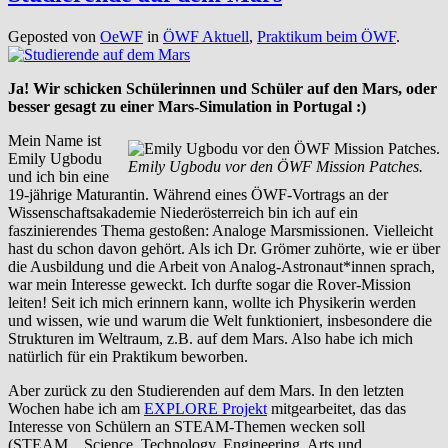
Geposted von
OeWF
in
ÖWF Aktuell
,
Praktikum beim ÖWF
.
Ja! Wir schicken Schülerinnen und Schüler auf den Mars, oder
besser gesagt zu einer Mars-Simulation in Portugal :)
Mein Name ist
Emily Ugbodu
Emily Ugbodu vor den ÖWF Mission Patches.
und ich bin eine
19-jährige Maturantin. Während eines ÖWF-Vortrags an der
Wissenschaftsakademie Niederösterreich bin ich auf ein
faszinierendes Thema gestoßen: Analoge Marsmissionen. Vielleicht
hast du schon davon gehört. Als ich Dr. Grömer zuhörte, wie er über
die Ausbildung und die Arbeit von Analog-Astronaut*innen sprach,
war mein Interesse geweckt. Ich durfte sogar die Rover-Mission
leiten! Seit ich mich erinnern kann, wollte ich Physikerin werden
und wissen, wie und warum die Welt funktioniert, insbesondere die
Strukturen im Weltraum, z.B. auf dem Mars. Also habe ich mich
natürlich für ein Praktikum beworben.
Aber zurück zu den Studierenden auf dem Mars. In den letzten
Wochen habe ich am
EXPLORE Projekt
mitgearbeitet, das das
Interesse von Schülern an STEAM-Themen wecken soll
(STEAM…Science, Technology, Engineering, Arts und