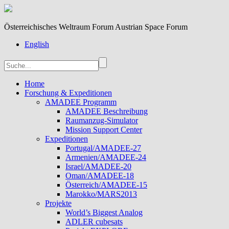
Österreichisches Weltraum Forum Austrian Space Forum
English
Home
Forschung & Expeditionen
AMADEE Programm
AMADEE Beschreibung
Raumanzug-Simulator
Mission Support Center
Expeditionen
Portugal/AMADEE-27
Armenien/AMADEE-24
Israel/AMADEE-20
Oman/AMADEE-18
Österreich/AMADEE-15
Marokko/MARS2013
Projekte
World’s Biggest Analog
ADLER cubesats