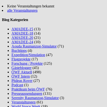
Keine Veranstaltungen bekannt
alle Veranstaltungen
Blog Kategorien
AMADEE-15
(13)
AMADEE-18
(14)
AMADEE-20
(21)
AMADEE-24
(10)
Aouda Raumanzug-Simulator
(71)
Buchtipps
(4)
Expedition/Simulation
(47)
Flugprojekte
(17)
Forschung / Projekte
(125)
Gästeblogger
(45)
ÖWF Aktuell
(498)
ÖWF Intern
(12)
Phileas Rover
(27)
Podcast
(1)
Praktikum beim ÖWF
(76)
Presseaussendungen
(131)
Serenity Raumanzug-Simulator
(3)
Veranstaltungen
(61)
World Space Week
(18)