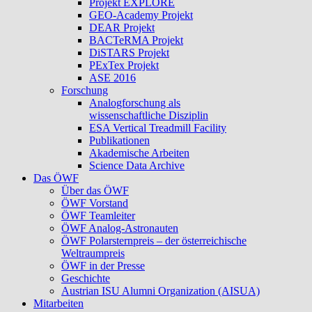
Projekt EXPLORE
GEO-Academy Projekt
DEAR Projekt
BACTeRMA Projekt
DiSTARS Projekt
PExTex Projekt
ASE 2016
Forschung
Analogforschung als
wissenschaftliche Disziplin
ESA Vertical Treadmill Facility
Publikationen
Akademische Arbeiten
Science Data Archive
Das ÖWF
Über das ÖWF
ÖWF Vorstand
ÖWF Teamleiter
ÖWF Analog-Astronauten
ÖWF Polarsternpreis – der österreichische
Weltraumpreis
ÖWF in der Presse
Geschichte
Austrian ISU Alumni Organization (AISUA)
Mitarbeiten