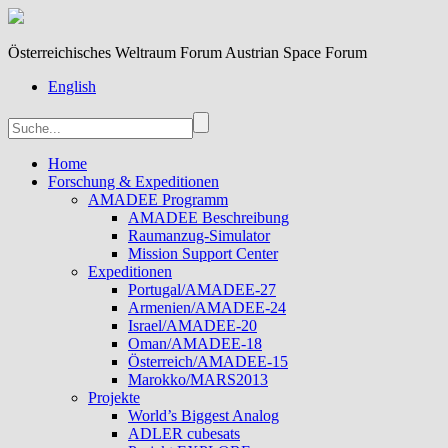
Österreichisches Weltraum Forum Austrian Space Forum
English
Home
Forschung & Expeditionen
AMADEE Programm
AMADEE Beschreibung
Raumanzug-Simulator
Mission Support Center
Expeditionen
Portugal/AMADEE-27
Armenien/AMADEE-24
Israel/AMADEE-20
Oman/AMADEE-18
Österreich/AMADEE-15
Marokko/MARS2013
Projekte
World’s Biggest Analog
ADLER cubesats