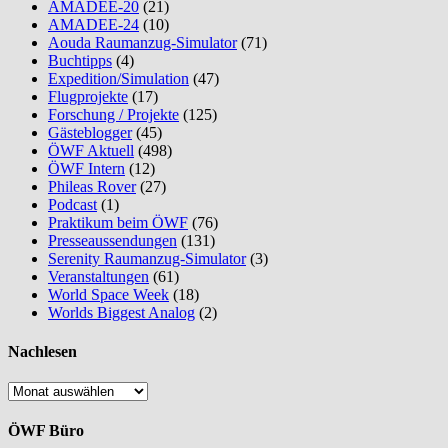
AMADEE-20
(21)
AMADEE-24
(10)
Aouda Raumanzug-Simulator
(71)
Buchtipps
(4)
Expedition/Simulation
(47)
Flugprojekte
(17)
Forschung / Projekte
(125)
Gästeblogger
(45)
ÖWF Aktuell
(498)
ÖWF Intern
(12)
Phileas Rover
(27)
Podcast
(1)
Praktikum beim ÖWF
(76)
Presseaussendungen
(131)
Serenity Raumanzug-Simulator
(3)
Veranstaltungen
(61)
World Space Week
(18)
Worlds Biggest Analog
(2)
Nachlesen
Nachlesen
ÖWF Büro