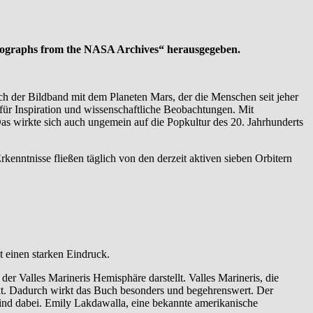
tographs from the NASA Archives“ herausgegeben.
ich der Bildband mit dem Planeten Mars, der die Menschen seit jeher
 für Inspiration und wissenschaftliche Beobachtungen. Mit
Das wirkte sich auch ungemein auf die Popkultur des 20. Jahrhunderts
enntnisse fließen täglich von den derzeit aktiven sieben Orbitern
einen starken Eindruck.
er Valles Marineris Hemisphäre darstellt. Valles Marineris, die
ekt. Dadurch wirkt das Buch besonders und begehrenswert. Der
d dabei. Emily Lakdawalla, eine bekannte amerikanische