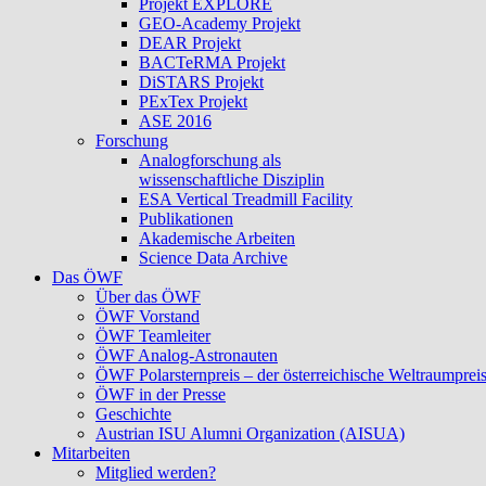
Projekt EXPLORE
GEO-Academy Projekt
DEAR Projekt
BACTeRMA Projekt
DiSTARS Projekt
PExTex Projekt
ASE 2016
Forschung
Analogforschung als
wissenschaftliche Disziplin
ESA Vertical Treadmill Facility
Publikationen
Akademische Arbeiten
Science Data Archive
Das ÖWF
Über das ÖWF
ÖWF Vorstand
ÖWF Teamleiter
ÖWF Analog-Astronauten
ÖWF Polarsternpreis – der österreichische Weltraumprei
ÖWF in der Presse
Geschichte
Austrian ISU Alumni Organization (AISUA)
Mitarbeiten
Mitglied werden?