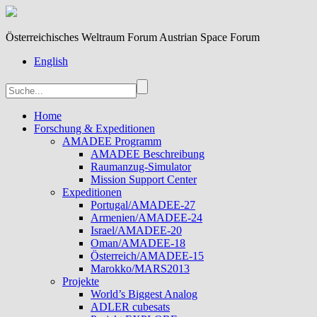
Österreichisches Weltraum Forum Austrian Space Forum
English
Home
Forschung & Expeditionen
AMADEE Programm
AMADEE Beschreibung
Raumanzug-Simulator
Mission Support Center
Expeditionen
Portugal/AMADEE-27
Armenien/AMADEE-24
Israel/AMADEE-20
Oman/AMADEE-18
Österreich/AMADEE-15
Marokko/MARS2013
Projekte
World’s Biggest Analog
ADLER cubesats