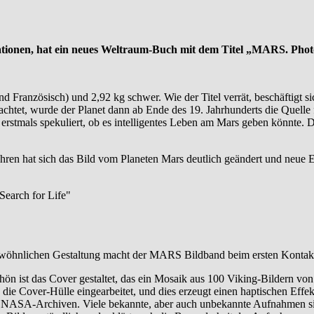
ationen, hat ein neues Weltraum-Buch mit dem Titel „MARS. Pho
nd Französisch) und 2,92 kg schwer. Wie der Titel verrät, beschäftigt s
bachtet, wurde der Planet dann ab Ende des 19. Jahrhunderts die Quelle
erstmals spekuliert, ob es intelligentes Leben am Mars geben könnte. 
en hat sich das Bild vom Planeten Mars deutlich geändert und neue Erk
wöhnlichen Gestaltung macht der MARS Bildband beim ersten Kontakt 
 ist das Cover gestaltet, das ein Mosaik aus 100 Viking-Bildern von d
 die Cover-Hülle eingearbeitet, und dies erzeugt einen haptischen Eff
NASA-Archiven. Viele bekannte, aber auch unbekannte Aufnahmen sin