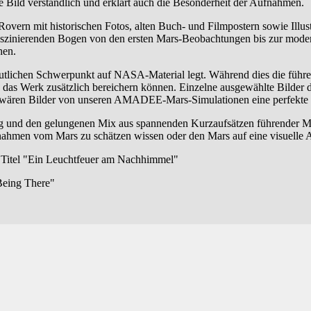
ne Bild verständlich und erklärt auch die Besonderheit der Aufnahmen.
vern mit historischen Fotos, alten Buch- und Filmpostern sowie Ill
szinierenden Bogen von den ersten Mars-Beobachtungen bis zur modern
hen.
en deutlichen Schwerpunkt auf NASA-Material legt. Während dies die fü
tive das Werk zusätzlich bereichern können. Einzelne ausgewählte Bild
n, wären Bilder von unseren AMADEE-Mars-Simulationen eine perfekt
ng und den gelungenen Mix aus spannenden Kurzaufsätzen führender M
nahmen vom Mars zu schätzen wissen oder den Mars auf eine visuelle 