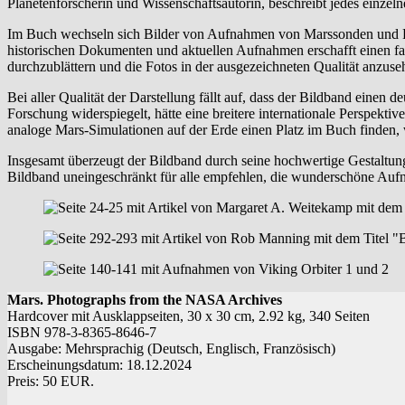
Planetenforscherin und Wissenschaftsautorin, beschreibt jedes einzel
Im Buch wechseln sich Bilder von Aufnahmen von Marssonden und Ro
historischen Dokumenten und aktuellen Aufnahmen erschafft einen fa
durchzublättern und die Fotos in der ausgezeichneten Qualität anzuse
Bei aller Qualität der Darstellung fällt auf, dass der Bildband ein
Forschung widerspiegelt, hätte eine breitere internationale Perspek
analoge Mars-Simulationen auf der Erde einen Platz im Buch finde
Insgesamt überzeugt der Bildband durch seine hochwertige Gestaltu
Bildband uneingeschränkt für alle empfehlen, die wunderschöne Auf
Mars. Photographs from the NASA Archives
Hardcover mit Ausklappseiten, 30 x 30 cm, 2.92 kg, 340 Seiten
ISBN 978-3-8365-8646-7
Ausgabe: Mehrsprachig (Deutsch, Englisch, Französisch)
Erscheinungsdatum: 18.12.2024
Preis: 50 EUR.