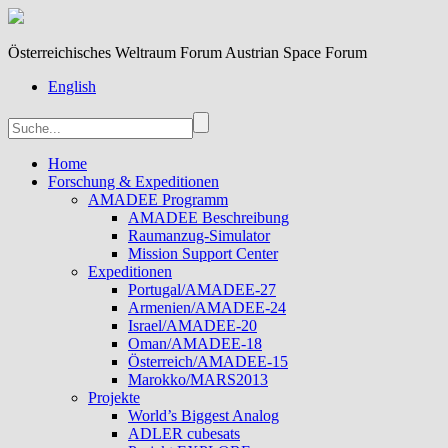
Österreichisches Weltraum Forum Austrian Space Forum
English
Home
Forschung & Expeditionen
AMADEE Programm
AMADEE Beschreibung
Raumanzug-Simulator
Mission Support Center
Expeditionen
Portugal/AMADEE-27
Armenien/AMADEE-24
Israel/AMADEE-20
Oman/AMADEE-18
Österreich/AMADEE-15
Marokko/MARS2013
Projekte
World’s Biggest Analog
ADLER cubesats