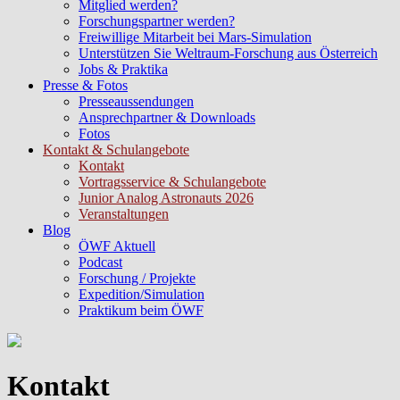
Mitglied werden?
Forschungspartner werden?
Freiwillige Mitarbeit bei Mars-Simulation
Unterstützen Sie Weltraum-Forschung aus Österreich
Jobs & Praktika
Presse & Fotos
Presseaussendungen
Ansprechpartner & Downloads
Fotos
Kontakt & Schulangebote
Kontakt
Vortragsservice & Schulangebote
Junior Analog Astronauts 2026
Veranstaltungen
Blog
ÖWF Aktuell
Podcast
Forschung / Projekte
Expedition/Simulation
Praktikum beim ÖWF
Kontakt