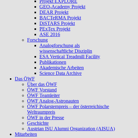
Projekt EXPLORE
GEO-Academy Projekt
DEAR Projekt
BACTeRMA Projekt
DiSTARS Projekt
PExTex Projekt
ASE 2016
Forschung
Analogforschung als
wissenschaftliche Disziplin
ESA Vertical Treadmill Facility
Publikationen
Akademische Arbeiten
Science Data Archive
Das ÖWF
Über das ÖWF
ÖWF Vorstand
ÖWF Teamleiter
ÖWF Analog-Astronauten
ÖWF Polarsternpreis – der österreichische
Weltraumpreis
ÖWF in der Presse
Geschichte
Austrian ISU Alumni Organization (AISUA)
Mitarbeiten