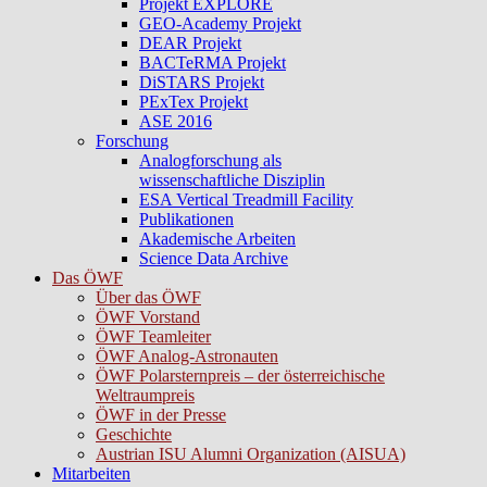
Projekt EXPLORE
GEO-Academy Projekt
DEAR Projekt
BACTeRMA Projekt
DiSTARS Projekt
PExTex Projekt
ASE 2016
Forschung
Analogforschung als
wissenschaftliche Disziplin
ESA Vertical Treadmill Facility
Publikationen
Akademische Arbeiten
Science Data Archive
Das ÖWF
Über das ÖWF
ÖWF Vorstand
ÖWF Teamleiter
ÖWF Analog-Astronauten
ÖWF Polarsternpreis – der österreichische
Weltraumpreis
ÖWF in der Presse
Geschichte
Austrian ISU Alumni Organization (AISUA)
Mitarbeiten