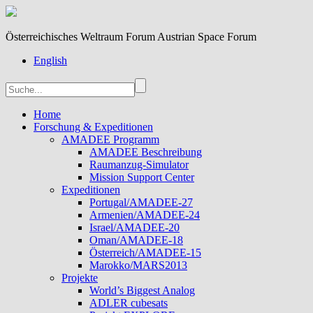
Österreichisches Weltraum Forum Austrian Space Forum
English
Home
Forschung & Expeditionen
AMADEE Programm
AMADEE Beschreibung
Raumanzug-Simulator
Mission Support Center
Expeditionen
Portugal/AMADEE-27
Armenien/AMADEE-24
Israel/AMADEE-20
Oman/AMADEE-18
Österreich/AMADEE-15
Marokko/MARS2013
Projekte
World’s Biggest Analog
ADLER cubesats