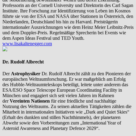
Professorin an der Cornell University und Direktorin des Carl Sagan
Institute. Ihre Forschung zur Identifizierung von Leben im Kosmos
führte sie von der ESA und NASA über Stationen in Österreich, den
Niederlanden, Deutschland bis hin zu Harvard. Preisträgerin
internationaler Auszeichnungen wie dem Heinz Meier Leibnitz-Preis
und dem Doppler-Preis. Regelmäßige Sprecherin bei Events wie
dem Aspen Ideas Festival und TED Youth.
www.lisakaltenegger.com
Dr. Rudolf Albrecht
Der
Astrophysiker
Dr. Rudolf Albrecht zählt zu den Pionieren der
europäischen Weltraumforschung. Er war maßgeblich am Erfolg
des Hubble-Weltraumteleskops beteiligt, leitete unter anderem das
ESA/ESO Space Telescope European Coordinating Facility in
München und engagiert sich seit vielen Jahren im Rahmen
der
Vereinten Nationen
für eine friedliche und nachhaltige
Nutzung des Weltraums. Zu seinen aktuellen Tätigkeiten zählen die
Mitarbeit in internationalen Initiativen wie „Dark and Quiet Skies“
(Erhalt des dunklen und stillen Nachthimmels), der planetaren
Abwehr sowie den Vorbereitungen zum „International Year of
Asteroid Awareness and Planetary Defence 2029“.