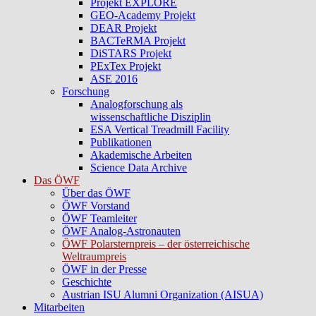
Projekt EXPLORE
GEO-Academy Projekt
DEAR Projekt
BACTeRMA Projekt
DiSTARS Projekt
PExTex Projekt
ASE 2016
Forschung
Analogforschung als
wissenschaftliche Disziplin
ESA Vertical Treadmill Facility
Publikationen
Akademische Arbeiten
Science Data Archive
Das ÖWF
Über das ÖWF
ÖWF Vorstand
ÖWF Teamleiter
ÖWF Analog-Astronauten
ÖWF Polarsternpreis – der österreichische
Weltraumpreis
ÖWF in der Presse
Geschichte
Austrian ISU Alumni Organization (AISUA)
Mitarbeiten