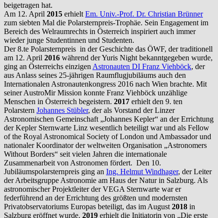
beigetragen hat.
Am 12. April
2015
erhielt
Em. Univ.-Prof. Dr. Christian Brünner
zum siebten Mal die Polarsternpreis-Trophäe. Sein Engagement im
Bereich des Welraumrechts in Österreich inspiriert auch immer
wieder junge Studentinnen und Studenten.
Der 8.te Polarsternpreis in der Geschichte das ÖWF, der traditionell
am 12. April
2016
während der Yuris Night bekanntgegeben wurde,
ging an Österreichs einzigen
Astronauten DI Franz Viehböck
, der
aus Anlass seines 25-jährigen Raumflugjubiläums auch den
Internationalen Astronautenkongress 2016 nach Wien brachte. Mit
seiner AustroMir Mission konnte Franz Viehböck unzählige
Menschen in Österreich begeistern.
2017
erhielt den 9. ten
Polarstern
Johannes Stübler
, der als Vorstand der Linzer
Astronomischen Gemeinschaft „Johannes Kepler“ an der Errichtung
der Kepler Sternwarte Linz wesentlich beteiligt war und als Fellow
of the Royal Astronomical Society of London und Ambassador und
nationaler Koordinator der weltweiten Organisation „Astronomers
Without Borders“ seit vielen Jahren die internationale
Zusammenarbeit von Astronomen fördert. Den 10.
Jubiläumspolarsternpreis ging an
Ing. Helmut Windhager
, der Leiter
der Arbeitsgruppe Astronomie am Haus der Natur in Salzburg. Als
astronomischer Projektleiter der VEGA Sternwarte war er
federführend an der Errichtung des größten und modernsten
Privatobservatoriums Europas beteiligt, das im August
2018
in
Salzburg eröffnet wurde.
2019
erhielt die Initiatorin von „Die erste