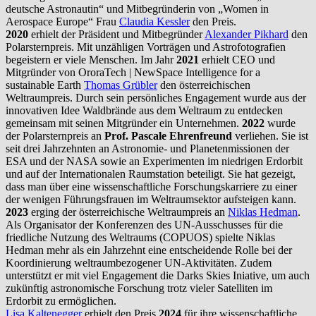
deutsche Astronautin“ und Mitbegründerin von „Women in
Aerospace Europe“ Frau
Claudia Kessler
den Preis.
2020
erhielt der Präsident und Mitbegründer
Alexander Pikhard
den
Polarsternpreis. Mit unzähligen Vorträgen und Astrofotografien
begeistern er viele Menschen. Im Jahr
2021
erhielt CEO und
Mitgründer von OroraTech | NewSpace Intelligence for a
sustainable Earth
Thomas Grübler
den österreichischen
Weltraumpreis. Durch sein persönliches Engagement wurde aus der
innovativen Idee Waldbrände aus dem Weltraum zu entdecken
gemeinsam mit seinen Mitgründer ein Unternehmen.
2022
wurde
der Polarsternpreis an
Prof. Pascale Ehrenfreund
verliehen. Sie ist
seit drei Jahrzehnten an Astronomie- und Planetenmissionen der
ESA und der NASA sowie an Experimenten im niedrigen Erdorbit
und auf der Internationalen Raumstation beteiligt. Sie hat gezeigt,
dass man über eine wissenschaftliche Forschungskarriere zu einer
der wenigen Führungsfrauen im Weltraumsektor aufsteigen kann.
2023
erging der österreichische Weltraumpreis an
Niklas Hedman
.
Als Organisator der Konferenzen des UN-Ausschusses für die
friedliche Nutzung des Weltraums (COPUOS) spielte Niklas
Hedman mehr als ein Jahrzehnt eine entscheidende Rolle bei der
Koordinierung weltraumbezogener UN-Aktivitäten. Zudem
unterstützt er mit viel Engagement die Darks Skies Iniative, um auch
zukünftig astronomische Forschung trotz vieler Satelliten im
Erdorbit zu ermöglichen.
Lisa Kaltenegger
erhielt den Preis
2024
für ihre wissenschaftliche