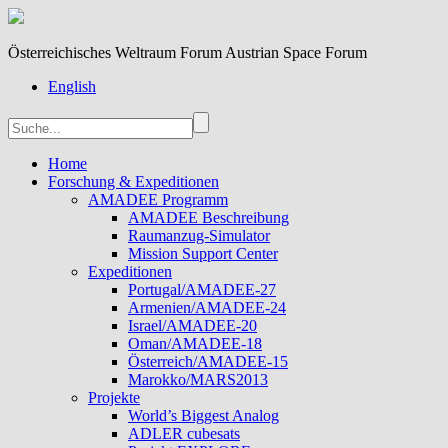
Österreichisches Weltraum Forum Austrian Space Forum
English
Home
Forschung & Expeditionen
AMADEE Programm
AMADEE Beschreibung
Raumanzug-Simulator
Mission Support Center
Expeditionen
Portugal/AMADEE-27
Armenien/AMADEE-24
Israel/AMADEE-20
Oman/AMADEE-18
Österreich/AMADEE-15
Marokko/MARS2013
Projekte
World’s Biggest Analog
ADLER cubesats