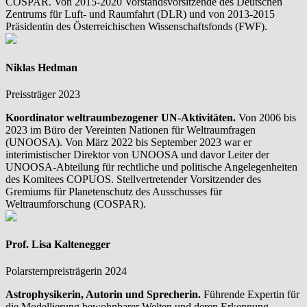
COSPAR. Von 2015-2020 Vorstandsvorsitzende des Deutschen
Zentrums für Luft- und Raumfahrt (DLR) und von 2013-2015
Präsidentin des Österreichischen Wissenschaftsfonds (FWF).
Niklas Hedman
Preissträger 2023
Koordinator weltraumbezogener UN-Aktivitäten.
Von 2006 bis
2023 im Büro der Vereinten Nationen für Weltraumfragen
(UNOOSA). Von März 2022 bis September 2023 war er
interimistischer Direktor von UNOOSA und davor Leiter der
UNOOSA-Abteilung für rechtliche und politische Angelegenheiten
des Komitees COPUOS. Stellvertretender Vorsitzender des
Gremiums für Planetenschutz des Ausschusses für
Weltraumforschung (COSPAR).
Prof. Lisa Kaltenegger
Polarsternpreisträgerin 2024
Astrophysikerin, Autorin und Sprecherin.
Führende Expertin für
die Modellierung bewohnbarer Welten und deren Erkennung.