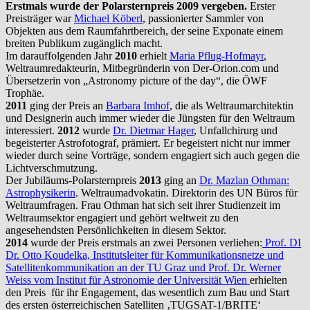
Erstmals wurde der Polarsternpreis 2009 vergeben.
Erster
Preisträger war
Michael Köberl
, passionierter Sammler von
Objekten aus dem Raumfahrtbereich, der seine Exponate einem
breiten Publikum zugänglich macht.
Im darauffolgenden Jahr
2010
erhielt
Maria Pflug-Hofmayr
,
Weltraumredakteurin, Mitbegründerin von Der-Orion.com und
Übersetzerin von „Astronomy picture of the day“, die ÖWF
Trophäe.
2011
ging der Preis an
Barbara Imhof
, die als Weltraumarchitektin
und Designerin auch immer wieder die Jüngsten für den Weltraum
interessiert.
2012
wurde
Dr. Dietmar Hager
, Unfallchirurg und
begeisterter Astrofotograf, prämiert. Er begeistert nicht nur immer
wieder durch seine Vorträge, sondern engagiert sich auch gegen die
Lichtverschmutzung.
Der Jubiläums-Polarsternpreis
2013
ging an
Dr. Mazlan Othman:
Astrophysikerin
. Weltraumadvokatin. Direktorin des UN Büros für
Weltraumfragen. Frau Othman hat sich seit ihrer Studienzeit im
Weltraumsektor engagiert und gehört weltweit zu den
angesehendsten Persönlichkeiten in diesem Sektor.
2014
wurde der Preis erstmals an zwei Personen verliehen:
Prof. DI
Dr. Otto Koudelka, Institutsleiter für Kommunikationsnetze und
Satellitenkommunikation an der TU Graz und Prof. Dr. Werner
Weiss vom Institut für Astronomie der Universität Wien
erhielten
den Preis für ihr Engagement, das wesentlich zum Bau und Start
des ersten österreichischen Satelliten ‚TUGSAT-1/BRITE‘