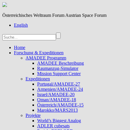
Österreichisches Weltraum Forum Austrian Space Forum
English
Home
Forschung & Expeditionen
AMADEE Programm
AMADEE Beschreibung
Raumanzug-Simulator
Mission Support Center
Expeditionen
Portugal/AMADEE-27
Armenien/AMADEE-24
Israel/AMADEE-20
Oman/AMADEE-18
Österreich/AMADEE-15
Marokko/MARS2013
Projekte
World’s Biggest Analog
ADLER cubesats