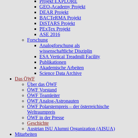
Projekt EXPLORE
GEO-Academy Projekt
DEAR Projekt
BACTeRMA Projekt
DiSTARS Projekt
PExTex Projekt
ASE 2016
Forschung
Analogforschung als
wissenschaftliche Disziplin
ESA Vertical Treadmill Facility
Publikationen
Akademische Arbeiten
Science Data Archive
Das ÖWF
Über das ÖWF
ÖWF Vorstand
ÖWF Teamleiter
ÖWF Analog-Astronauten
ÖWF Polarsternpreis – der österreichische
Weltraumpreis
ÖWF in der Presse
Geschichte
Austrian ISU Alumni Organization (AISUA)
Mitarbeiten