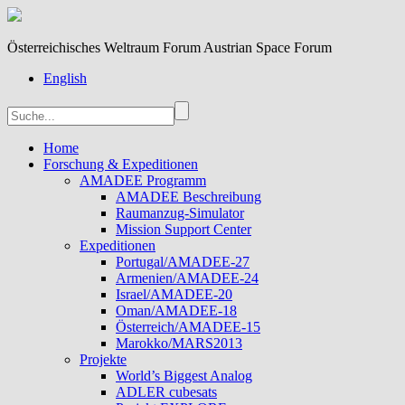
Österreichisches Weltraum Forum Austrian Space Forum
English
Home
Forschung & Expeditionen
AMADEE Programm
AMADEE Beschreibung
Raumanzug-Simulator
Mission Support Center
Expeditionen
Portugal/AMADEE-27
Armenien/AMADEE-24
Israel/AMADEE-20
Oman/AMADEE-18
Österreich/AMADEE-15
Marokko/MARS2013
Projekte
World’s Biggest Analog
ADLER cubesats