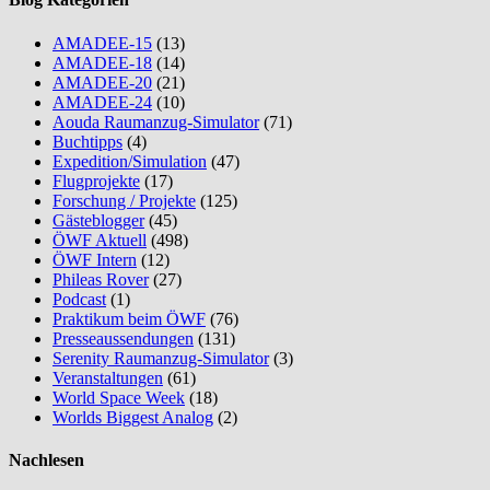
AMADEE-15
(13)
AMADEE-18
(14)
AMADEE-20
(21)
AMADEE-24
(10)
Aouda Raumanzug-Simulator
(71)
Buchtipps
(4)
Expedition/Simulation
(47)
Flugprojekte
(17)
Forschung / Projekte
(125)
Gästeblogger
(45)
ÖWF Aktuell
(498)
ÖWF Intern
(12)
Phileas Rover
(27)
Podcast
(1)
Praktikum beim ÖWF
(76)
Presseaussendungen
(131)
Serenity Raumanzug-Simulator
(3)
Veranstaltungen
(61)
World Space Week
(18)
Worlds Biggest Analog
(2)
Nachlesen