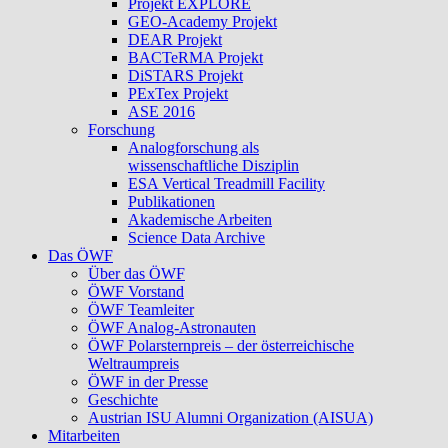
Projekt EXPLORE
GEO-Academy Projekt
DEAR Projekt
BACTeRMA Projekt
DiSTARS Projekt
PExTex Projekt
ASE 2016
Forschung
Analogforschung als
wissenschaftliche Disziplin
ESA Vertical Treadmill Facility
Publikationen
Akademische Arbeiten
Science Data Archive
Das ÖWF
Über das ÖWF
ÖWF Vorstand
ÖWF Teamleiter
ÖWF Analog-Astronauten
ÖWF Polarsternpreis – der österreichische
Weltraumpreis
ÖWF in der Presse
Geschichte
Austrian ISU Alumni Organization (AISUA)
Mitarbeiten