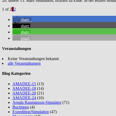
20, unsere 13. Mars Simulation, offiziell zu Ende. In der letzten Is
1 of 2
1
2
share
share
share
email
Veranstaltungen
Keine Veranstaltungen bekannt
alle Veranstaltungen
Blog Kategorien
AMADEE-15
(13)
AMADEE-18
(14)
AMADEE-20
(21)
AMADEE-24
(10)
Aouda Raumanzug-Simulator
(71)
Buchtipps
(4)
Expedition/Simulation
(47)