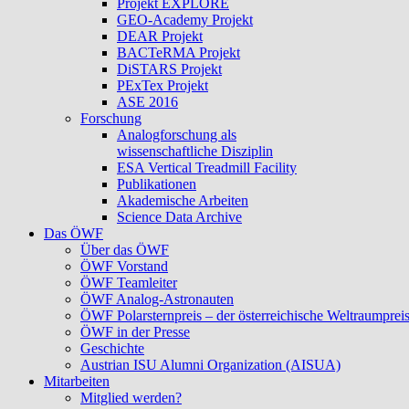
Projekt EXPLORE
GEO-Academy Projekt
DEAR Projekt
BACTeRMA Projekt
DiSTARS Projekt
PExTex Projekt
ASE 2016
Forschung
Analogforschung als
wissenschaftliche Disziplin
ESA Vertical Treadmill Facility
Publikationen
Akademische Arbeiten
Science Data Archive
Das ÖWF
Über das ÖWF
ÖWF Vorstand
ÖWF Teamleiter
ÖWF Analog-Astronauten
ÖWF Polarsternpreis – der österreichische Weltraumprei
ÖWF in der Presse
Geschichte
Austrian ISU Alumni Organization (AISUA)
Mitarbeiten
Mitglied werden?