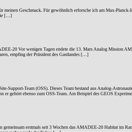
 für meinen Geschmack. Für gewöhnlich erforsche ich am Max-Planck-Ins
die […]
AMADEE-20 Vor wenigen Tagen endete die 13. Mars Analog Mission 
aren, empfing der Präsident des Gastlandes […]
-Site-Support-Team (OSS). Dieses Team bestand aus Analog-Astronaute
, denn er gehört ebenso zum OSS-Team. Am Beispiel des GEOS Experim
nen gemeinsam erstmals seit 3 Wochen das AMADEE-20 Habitat im R