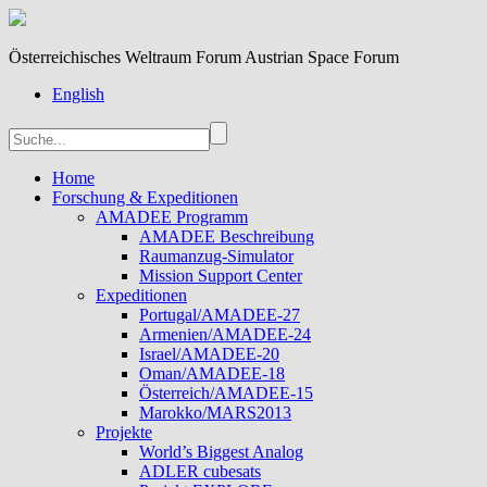
Österreichisches Weltraum Forum Austrian Space Forum
English
Home
Forschung & Expeditionen
AMADEE Programm
AMADEE Beschreibung
Raumanzug-Simulator
Mission Support Center
Expeditionen
Portugal/AMADEE-27
Armenien/AMADEE-24
Israel/AMADEE-20
Oman/AMADEE-18
Österreich/AMADEE-15
Marokko/MARS2013
Projekte
World’s Biggest Analog
ADLER cubesats