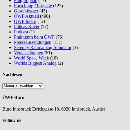
Flugprojekte
(17)
Forschung / Projekte
(125)
Gästeblogger
(45)
ÖWF Aktuell
(498)
ÖWF Intern
(12)
Phileas Rover
(27)
Podcast
(1)
Praktikum beim ÖWF
(76)
Presseaussendungen
(131)
Serenity Raumanzug-Simulator
(3)
Veranstaltungen
(61)
World Space Week
(18)
Worlds Biggest Analog
(2)
Nachlesen
Nachlesen
ÖWF Büro
Büro Innsbruck Etrichgasse 18, 6020 Innsbruck, Austria
Follow us