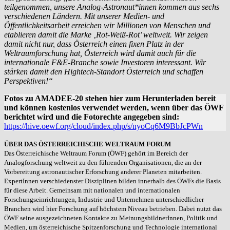
teilgenommen, unsere Analog-Astronaut*innen kommen aus sechs
verschiedenen Ländern. Mit unserer Medien- und
Öffentlichkeitsarbeit erreichen wir Millionen von Menschen und
etablieren damit die Marke ‚Rot-Weiß-Rot’ weltweit. Wir zeigen
damit nicht nur, dass Österreich einen fixen Platz in der
Weltraumforschung hat, Österreich wird damit auch für die
internationale F&E-Branche sowie Investoren interessant. Wir
stärken damit den Hightech-Standort Österreich und schaffen
Perspektiven!“
Fotos zu AMADEE-20 stehen hier zum Herunterladen bereit
und können kostenlos verwendet werden, wenn über das ÖWF
berichtet wird und die Fotorechte angegeben sind:
https://hive.oewf.org/cloud/index.php/s/nyoCq6M9BbJcPWn
ÜBER DAS ÖSTERREICHISCHE WELTRAUM FORUM
Das Österreichische Weltraum Forum (ÖWF) gehört im Bereich der
Analogforschung weltweit zu den führenden Organisationen, die an der
Vorbereitung astronautischer Erforschung anderer Planeten mitarbeiten.
ExpertInnen verschiedenster Disziplinen bilden innerhalb des ÖWFs die Basis
für diese Arbeit. Gemeinsam mit nationalen und internationalen
Forschungseinrichtungen, Industrie und Unternehmen unterschiedlicher
Branchen wird hier Forschung auf höchstem Niveau betrieben. Dabei nutzt das
ÖWF seine ausgezeichneten Kontakte zu MeinungsbildnerInnen, Politik und
Medien, um österreichische Spitzenforschung und Technologie international