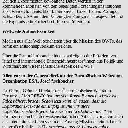
Bei den Experimenten gewonnene Daten werden in den
kommenden Monaten von den beteiligten Forschungsinstitutionen
aus Österreich, Deutschland, Frankreich, Israel, Italien, Portugal,
Schweden, USA und dem Vereinigten Königreich ausgewertet und
die Ergebnisse in Fachzeitschriften veröffentlicht.
Weltweite Aufmerksamkeit
Medien aus aller Welt berichteten über die Mission des ÖWFs, das
somit ein Millionenpublikum erreichte.
Über die Raumfahrtbranche hinaus würdigten der Präsident von
Israel und internationale Entscheidungsträger*innen aus Politik und
Wirtschaft die wissenschaftliche Arbeit des ÖWFs.
Allen voran der Generaldirektor der Europäischen Weltraum
Organisation ESA, Josef Aschbacher.
Dr. Gernot Grömer, Direktor des Österreichischen Weltraum
Forums:
„AMADEE-20 hat uns dem Roten Planeten wieder ein
Stück nähergebracht. Schon jetzt kann ich sagen, dass die
Explorationskaskade ein Erfolg ist und wir diese
Expeditionsmethode jedenfalls weiterentwickeln werden.“
Für
Grömer sei – neben der wissenschaftlichen Arbeit – vor allem auch
das internationale Interesse an den Analog Missionen einmal mehr
ein großer Erfolg.
„200 Forschende aus 25 Ländern haben