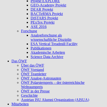
Projekt EXPLORE
GEO-Academy Projekt
DEAR Projekt
BACTeRMA Projekt
DiSTARS Projekt
PExTex Projekt
ASE 2016
Forschung
Analogforschung als
wissenschaftliche Disziplin
ESA Vertical Treadmill Facility
Publikationen
Akademische Arbeiten
Science Data Archive
Das ÖWF
Über das ÖWF
ÖWF Vorstand
ÖWF Teamleiter
ÖWF Analog-Astronauten
ÖWF Polarsternpreis – der österreichische
Weltraumpreis
ÖWF in der Presse
Geschichte
Austrian ISU Alumni Organization (AISUA)
Mitarbeiten