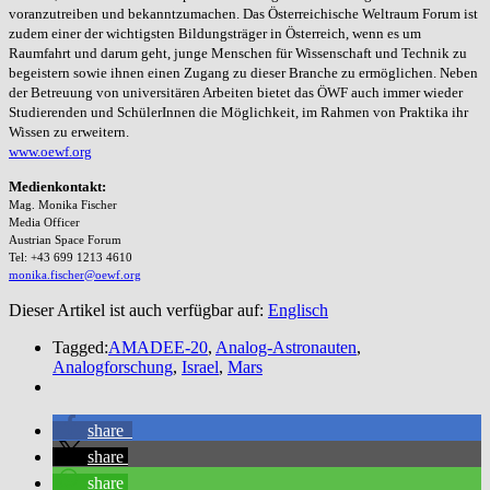
voranzutreiben und bekanntzumachen. Das Österreichische Weltraum Forum ist
zudem einer der wichtigsten Bildungsträger in Österreich, wenn es um
Raumfahrt und darum geht, junge Menschen für Wissenschaft und Technik zu
begeistern sowie ihnen einen Zugang zu dieser Branche zu ermöglichen. Neben
der Betreuung von universitären Arbeiten bietet das ÖWF auch immer wieder
Studierenden und SchülerInnen die Möglichkeit, im Rahmen von Praktika ihr
Wissen zu erweitern.
www.oewf.org
Medienkontakt:
Mag. Monika Fischer
Media Officer
Austrian Space Forum
Tel: +43 699 1213 4610
monika.fischer@oewf.org
Dieser Artikel ist auch verfügbar auf:
Englisch
Tagged:
AMADEE-20
,
Analog-Astronauten
,
Analogforschung
,
Israel
,
Mars
share
share
share