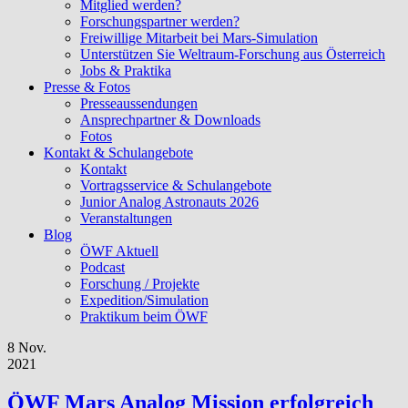
Mitglied werden?
Forschungspartner werden?
Freiwillige Mitarbeit bei Mars-Simulation
Unterstützen Sie Weltraum-Forschung aus Österreich
Jobs & Praktika
Presse & Fotos
Presseaussendungen
Ansprechpartner & Downloads
Fotos
Kontakt & Schulangebote
Kontakt
Vortragsservice & Schulangebote
Junior Analog Astronauts 2026
Veranstaltungen
Blog
ÖWF Aktuell
Podcast
Forschung / Projekte
Expedition/Simulation
Praktikum beim ÖWF
8 Nov.
2021
ÖWF Mars Analog Mission erfolgreich