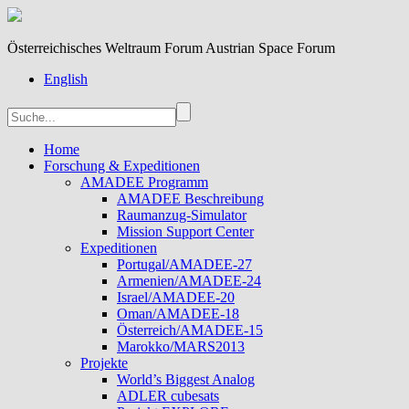
Österreichisches Weltraum Forum Austrian Space Forum
English
Home
Forschung & Expeditionen
AMADEE Programm
AMADEE Beschreibung
Raumanzug-Simulator
Mission Support Center
Expeditionen
Portugal/AMADEE-27
Armenien/AMADEE-24
Israel/AMADEE-20
Oman/AMADEE-18
Österreich/AMADEE-15
Marokko/MARS2013
Projekte
World’s Biggest Analog
ADLER cubesats