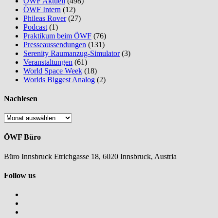
ÖWF Aktuell
(498)
ÖWF Intern
(12)
Phileas Rover
(27)
Podcast
(1)
Praktikum beim ÖWF
(76)
Presseaussendungen
(131)
Serenity Raumanzug-Simulator
(3)
Veranstaltungen
(61)
World Space Week
(18)
Worlds Biggest Analog
(2)
Nachlesen
Nachlesen
ÖWF Büro
Büro Innsbruck Etrichgasse 18, 6020 Innsbruck, Austria
Follow us