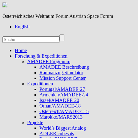
Österreichisches Weltraum Forum Austrian Space Forum
English
Home
Forschung & Expeditionen
AMADEE Programm
AMADEE Beschreibung
Raumanzug-Simulator
Mission Support Center
Expeditionen
Portugal/AMADEE-27
Armenien/AMADEE-24
Israel/AMADEE-20
Oman/AMADEE-18
Österreich/AMADEE-15
Marokko/MARS2013
Projekte
World’s Biggest Analog
ADLER cubesats