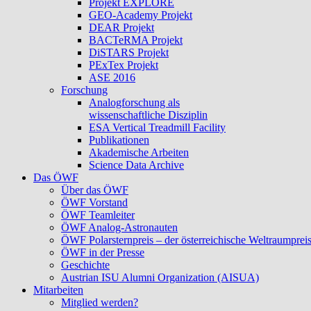
Projekt EXPLORE
GEO-Academy Projekt
DEAR Projekt
BACTeRMA Projekt
DiSTARS Projekt
PExTex Projekt
ASE 2016
Forschung
Analogforschung als
wissenschaftliche Disziplin
ESA Vertical Treadmill Facility
Publikationen
Akademische Arbeiten
Science Data Archive
Das ÖWF
Über das ÖWF
ÖWF Vorstand
ÖWF Teamleiter
ÖWF Analog-Astronauten
ÖWF Polarsternpreis – der österreichische Weltraumprei
ÖWF in der Presse
Geschichte
Austrian ISU Alumni Organization (AISUA)
Mitarbeiten
Mitglied werden?