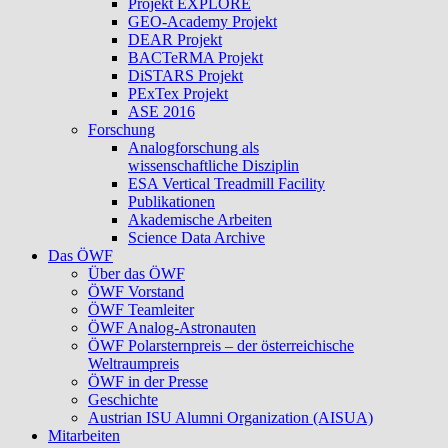
Projekt EXPLORE
GEO-Academy Projekt
DEAR Projekt
BACTeRMA Projekt
DiSTARS Projekt
PExTex Projekt
ASE 2016
Forschung
Analogforschung als
wissenschaftliche Disziplin
ESA Vertical Treadmill Facility
Publikationen
Akademische Arbeiten
Science Data Archive
Das ÖWF
Über das ÖWF
ÖWF Vorstand
ÖWF Teamleiter
ÖWF Analog-Astronauten
ÖWF Polarsternpreis – der österreichische
Weltraumpreis
ÖWF in der Presse
Geschichte
Austrian ISU Alumni Organization (AISUA)
Mitarbeiten