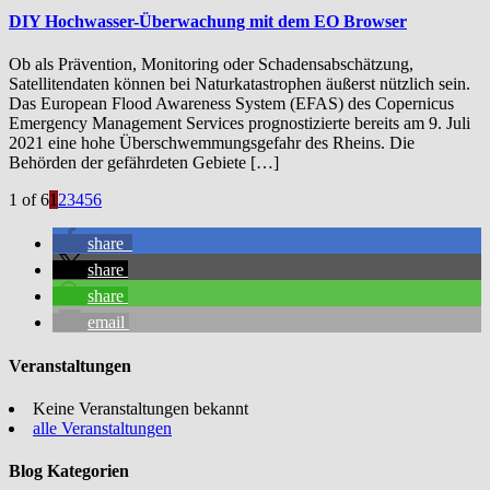
DIY Hochwasser-Überwachung mit dem EO Browser
Ob als Prävention, Monitoring oder Schadensabschätzung,
Satellitendaten können bei Naturkatastrophen äußerst nützlich sein.
Das European Flood Awareness System (EFAS) des Copernicus
Emergency Management Services prognostizierte bereits am 9. Juli
2021 eine hohe Überschwemmungsgefahr des Rheins. Die
Behörden der gefährdeten Gebiete […]
1 of 6
1
2
3
4
5
6
share
share
share
email
Veranstaltungen
Keine Veranstaltungen bekannt
alle Veranstaltungen
Blog Kategorien