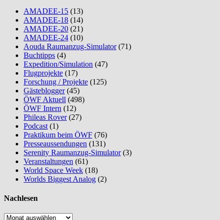
AMADEE-15
(13)
AMADEE-18
(14)
AMADEE-20
(21)
AMADEE-24
(10)
Aouda Raumanzug-Simulator
(71)
Buchtipps
(4)
Expedition/Simulation
(47)
Flugprojekte
(17)
Forschung / Projekte
(125)
Gästeblogger
(45)
ÖWF Aktuell
(498)
ÖWF Intern
(12)
Phileas Rover
(27)
Podcast
(1)
Praktikum beim ÖWF
(76)
Presseaussendungen
(131)
Serenity Raumanzug-Simulator
(3)
Veranstaltungen
(61)
World Space Week
(18)
Worlds Biggest Analog
(2)
Nachlesen
Nachlesen