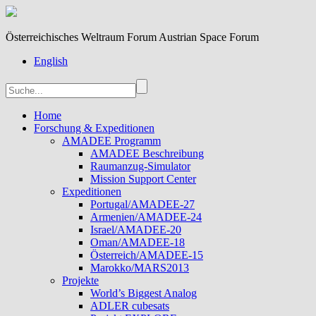
Österreichisches Weltraum Forum Austrian Space Forum
English
Home
Forschung & Expeditionen
AMADEE Programm
AMADEE Beschreibung
Raumanzug-Simulator
Mission Support Center
Expeditionen
Portugal/AMADEE-27
Armenien/AMADEE-24
Israel/AMADEE-20
Oman/AMADEE-18
Österreich/AMADEE-15
Marokko/MARS2013
Projekte
World’s Biggest Analog
ADLER cubesats