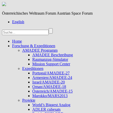
Österreichisches Weltraum Forum Austrian Space Forum
English
Home
Forschung & Expeditionen
AMADEE Programm
AMADEE Beschreibung
Raumanzug-Simulator
Mission Support Center
Expeditionen
Portugal/AMADEE-27
Armenien/AMADEE-24
Israel/AMADEE-20
Oman/AMADEE-18
Österreich/AMADEE-15
Marokko/MARS2013
Projekte
World’s Biggest Analog
ADLER cubesats