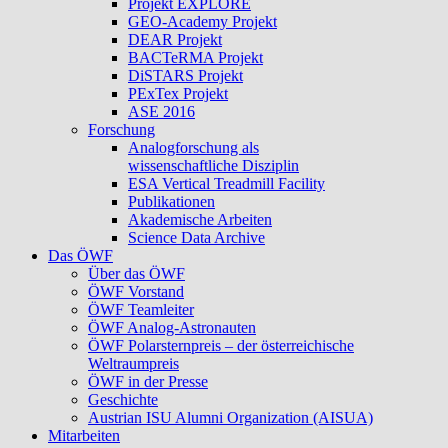
Projekt EXPLORE
GEO-Academy Projekt
DEAR Projekt
BACTeRMA Projekt
DiSTARS Projekt
PExTex Projekt
ASE 2016
Forschung
Analogforschung als
wissenschaftliche Disziplin
ESA Vertical Treadmill Facility
Publikationen
Akademische Arbeiten
Science Data Archive
Das ÖWF
Über das ÖWF
ÖWF Vorstand
ÖWF Teamleiter
ÖWF Analog-Astronauten
ÖWF Polarsternpreis – der österreichische
Weltraumpreis
ÖWF in der Presse
Geschichte
Austrian ISU Alumni Organization (AISUA)
Mitarbeiten