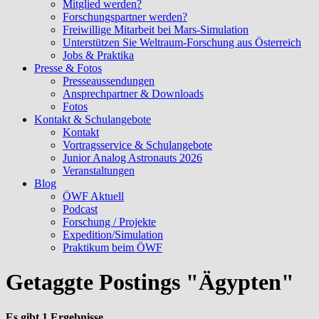
Mitglied werden?
Forschungspartner werden?
Freiwillige Mitarbeit bei Mars-Simulation
Unterstützen Sie Weltraum-Forschung aus Österreich
Jobs & Praktika
Presse & Fotos
Presseaussendungen
Ansprechpartner & Downloads
Fotos
Kontakt & Schulangebote
Kontakt
Vortragsservice & Schulangebote
Junior Analog Astronauts 2026
Veranstaltungen
Blog
ÖWF Aktuell
Podcast
Forschung / Projekte
Expedition/Simulation
Praktikum beim ÖWF
Getaggte Postings "Ägypten"
Es gibt 1 Ergebnisse