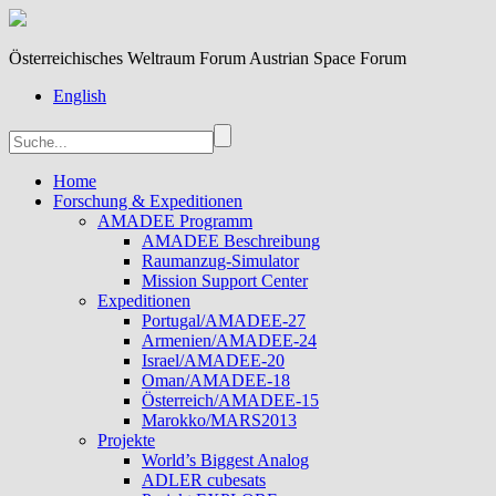
Österreichisches Weltraum Forum Austrian Space Forum
English
Home
Forschung & Expeditionen
AMADEE Programm
AMADEE Beschreibung
Raumanzug-Simulator
Mission Support Center
Expeditionen
Portugal/AMADEE-27
Armenien/AMADEE-24
Israel/AMADEE-20
Oman/AMADEE-18
Österreich/AMADEE-15
Marokko/MARS2013
Projekte
World’s Biggest Analog
ADLER cubesats