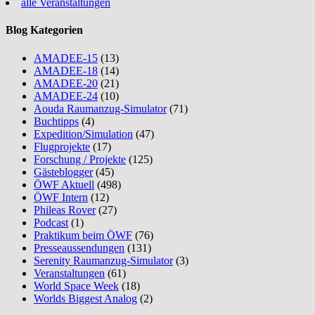
alle Veranstaltungen
Blog Kategorien
AMADEE-15
(13)
AMADEE-18
(14)
AMADEE-20
(21)
AMADEE-24
(10)
Aouda Raumanzug-Simulator
(71)
Buchtipps
(4)
Expedition/Simulation
(47)
Flugprojekte
(17)
Forschung / Projekte
(125)
Gästeblogger
(45)
ÖWF Aktuell
(498)
ÖWF Intern
(12)
Phileas Rover
(27)
Podcast
(1)
Praktikum beim ÖWF
(76)
Presseaussendungen
(131)
Serenity Raumanzug-Simulator
(3)
Veranstaltungen
(61)
World Space Week
(18)
Worlds Biggest Analog
(2)