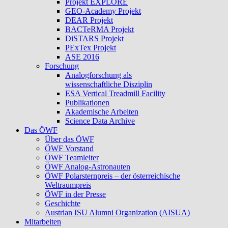
Projekt EXPLORE
GEO-Academy Projekt
DEAR Projekt
BACTeRMA Projekt
DiSTARS Projekt
PExTex Projekt
ASE 2016
Forschung
Analogforschung als
wissenschaftliche Disziplin
ESA Vertical Treadmill Facility
Publikationen
Akademische Arbeiten
Science Data Archive
Das ÖWF
Über das ÖWF
ÖWF Vorstand
ÖWF Teamleiter
ÖWF Analog-Astronauten
ÖWF Polarsternpreis – der österreichische
Weltraumpreis
ÖWF in der Presse
Geschichte
Austrian ISU Alumni Organization (AISUA)
Mitarbeiten