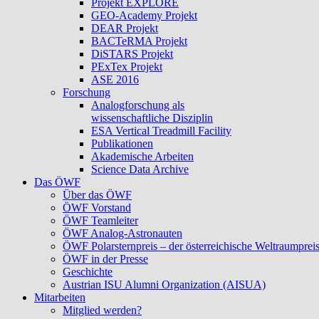
Projekt EXPLORE
GEO-Academy Projekt
DEAR Projekt
BACTeRMA Projekt
DiSTARS Projekt
PExTex Projekt
ASE 2016
Forschung
Analogforschung als
wissenschaftliche Disziplin
ESA Vertical Treadmill Facility
Publikationen
Akademische Arbeiten
Science Data Archive
Das ÖWF
Über das ÖWF
ÖWF Vorstand
ÖWF Teamleiter
ÖWF Analog-Astronauten
ÖWF Polarsternpreis – der österreichische Weltraumprei
ÖWF in der Presse
Geschichte
Austrian ISU Alumni Organization (AISUA)
Mitarbeiten
Mitglied werden?