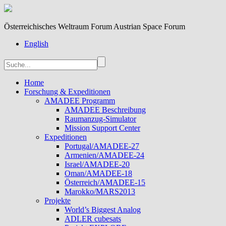
Österreichisches Weltraum Forum Austrian Space Forum
English
Home
Forschung & Expeditionen
AMADEE Programm
AMADEE Beschreibung
Raumanzug-Simulator
Mission Support Center
Expeditionen
Portugal/AMADEE-27
Armenien/AMADEE-24
Israel/AMADEE-20
Oman/AMADEE-18
Österreich/AMADEE-15
Marokko/MARS2013
Projekte
World’s Biggest Analog
ADLER cubesats