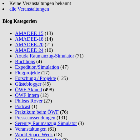
Keine Veranstaltungen bekannt
alle Veranstaltungen
Blog Kategorien
AMADEE-15
(13)
AMADEE-18
(14)
AMADEE-20
(21)
AMADEE-24
(10)
Aouda Raumanzug-Simulator
(71)
Buchtipps
(4)
Expedition/Simulation
(47)
Flugprojekte
(17)
Forschung / Projekte
(125)
Gästeblogger
(45)
ÖWF Aktuell
(498)
ÖWF Intern
(12)
Phileas Rover
(27)
Podcast
(1)
Praktikum beim ÖWF
(76)
Presseaussendungen
(131)
Serenity Raumanzug-Simulator
(3)
Veranstaltungen
(61)
World Space Week
(18)