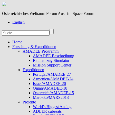
Österreichisches Weltraum Forum Austrian Space Forum
English
Home
Forschung & Expeditionen
AMADEE Programm
AMADEE Beschreibung
Raumanzug-Simulator
Mission Support Center
Expeditionen
Portugal/AMADEE-27
Armenien/AMADEE-24
Israel/AMADEE-20
Oman/AMADEE-18
Österreich/AMADEE-15
Marokko/MARS2013
Projekte
World’s Biggest Analog
ADLER cubesats