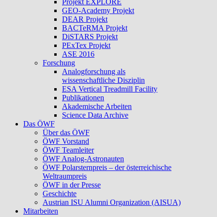
Projekt EXPLORE
GEO-Academy Projekt
DEAR Projekt
BACTeRMA Projekt
DiSTARS Projekt
PExTex Projekt
ASE 2016
Forschung
Analogforschung als
wissenschaftliche Disziplin
ESA Vertical Treadmill Facility
Publikationen
Akademische Arbeiten
Science Data Archive
Das ÖWF
Über das ÖWF
ÖWF Vorstand
ÖWF Teamleiter
ÖWF Analog-Astronauten
ÖWF Polarsternpreis – der österreichische
Weltraumpreis
ÖWF in der Presse
Geschichte
Austrian ISU Alumni Organization (AISUA)
Mitarbeiten