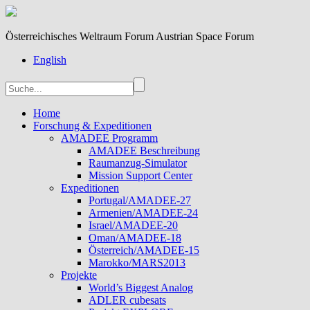
Österreichisches Weltraum Forum Austrian Space Forum
English
Home
Forschung & Expeditionen
AMADEE Programm
AMADEE Beschreibung
Raumanzug-Simulator
Mission Support Center
Expeditionen
Portugal/AMADEE-27
Armenien/AMADEE-24
Israel/AMADEE-20
Oman/AMADEE-18
Österreich/AMADEE-15
Marokko/MARS2013
Projekte
World’s Biggest Analog
ADLER cubesats