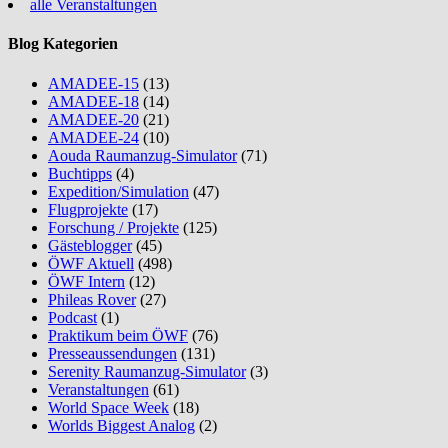
alle Veranstaltungen
Blog Kategorien
AMADEE-15
(13)
AMADEE-18
(14)
AMADEE-20
(21)
AMADEE-24
(10)
Aouda Raumanzug-Simulator
(71)
Buchtipps
(4)
Expedition/Simulation
(47)
Flugprojekte
(17)
Forschung / Projekte
(125)
Gästeblogger
(45)
ÖWF Aktuell
(498)
ÖWF Intern
(12)
Phileas Rover
(27)
Podcast
(1)
Praktikum beim ÖWF
(76)
Presseaussendungen
(131)
Serenity Raumanzug-Simulator
(3)
Veranstaltungen
(61)
World Space Week
(18)
Worlds Biggest Analog
(2)