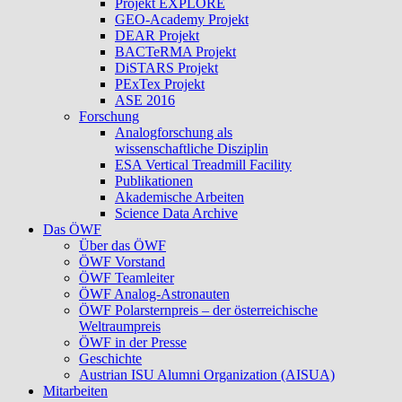
Projekt EXPLORE
GEO-Academy Projekt
DEAR Projekt
BACTeRMA Projekt
DiSTARS Projekt
PExTex Projekt
ASE 2016
Forschung
Analogforschung als
wissenschaftliche Disziplin
ESA Vertical Treadmill Facility
Publikationen
Akademische Arbeiten
Science Data Archive
Das ÖWF
Über das ÖWF
ÖWF Vorstand
ÖWF Teamleiter
ÖWF Analog-Astronauten
ÖWF Polarsternpreis – der österreichische
Weltraumpreis
ÖWF in der Presse
Geschichte
Austrian ISU Alumni Organization (AISUA)
Mitarbeiten