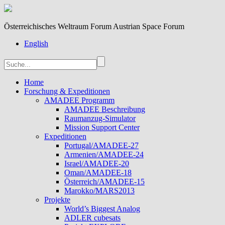
Österreichisches Weltraum Forum Austrian Space Forum
English
Home
Forschung & Expeditionen
AMADEE Programm
AMADEE Beschreibung
Raumanzug-Simulator
Mission Support Center
Expeditionen
Portugal/AMADEE-27
Armenien/AMADEE-24
Israel/AMADEE-20
Oman/AMADEE-18
Österreich/AMADEE-15
Marokko/MARS2013
Projekte
World’s Biggest Analog
ADLER cubesats