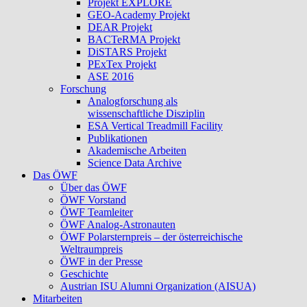
Projekt EXPLORE
GEO-Academy Projekt
DEAR Projekt
BACTeRMA Projekt
DiSTARS Projekt
PExTex Projekt
ASE 2016
Forschung
Analogforschung als
wissenschaftliche Disziplin
ESA Vertical Treadmill Facility
Publikationen
Akademische Arbeiten
Science Data Archive
Das ÖWF
Über das ÖWF
ÖWF Vorstand
ÖWF Teamleiter
ÖWF Analog-Astronauten
ÖWF Polarsternpreis – der österreichische
Weltraumpreis
ÖWF in der Presse
Geschichte
Austrian ISU Alumni Organization (AISUA)
Mitarbeiten