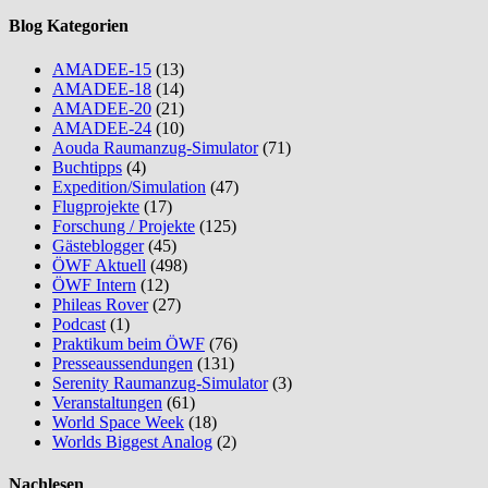
Blog Kategorien
AMADEE-15
(13)
AMADEE-18
(14)
AMADEE-20
(21)
AMADEE-24
(10)
Aouda Raumanzug-Simulator
(71)
Buchtipps
(4)
Expedition/Simulation
(47)
Flugprojekte
(17)
Forschung / Projekte
(125)
Gästeblogger
(45)
ÖWF Aktuell
(498)
ÖWF Intern
(12)
Phileas Rover
(27)
Podcast
(1)
Praktikum beim ÖWF
(76)
Presseaussendungen
(131)
Serenity Raumanzug-Simulator
(3)
Veranstaltungen
(61)
World Space Week
(18)
Worlds Biggest Analog
(2)
Nachlesen