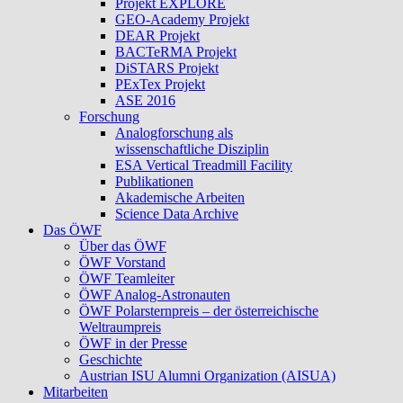
Projekt EXPLORE
GEO-Academy Projekt
DEAR Projekt
BACTeRMA Projekt
DiSTARS Projekt
PExTex Projekt
ASE 2016
Forschung
Analogforschung als
wissenschaftliche Disziplin
ESA Vertical Treadmill Facility
Publikationen
Akademische Arbeiten
Science Data Archive
Das ÖWF
Über das ÖWF
ÖWF Vorstand
ÖWF Teamleiter
ÖWF Analog-Astronauten
ÖWF Polarsternpreis – der österreichische
Weltraumpreis
ÖWF in der Presse
Geschichte
Austrian ISU Alumni Organization (AISUA)
Mitarbeiten