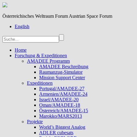
Österreichisches Weltraum Forum Austrian Space Forum
English
Home
Forschung & Expeditionen
AMADEE Programm
AMADEE Beschreibung
Raumanzug-Simulator
Mission Support Center
Expeditionen
Portugal/AMADEE-27
Armenien/AMADEE-24
Israel/AMADEE-20
Oman/AMADEE-18
Österreich/AMADEE-15
Marokko/MARS2013
Projekte
World’s Biggest Analog
ADLER cubesats