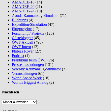
AMADEE-18
(14)
AMADEE-20
(21)
AMADEE-24
(10)
Aouda Raumanzug-Simulator
(71)
Buchtipps
(4)
Expedition/Simulation
(47)
Flugprojekte
(17)
Forschung / Projekte
(125)
Gästeblogger
(45)
ÖWF Aktuell
(498)
ÖWF Intern
(12)
Phileas Rover
(27)
Podcast
(1)
Praktikum beim ÖWF
(76)
Presseaussendungen
(131)
Serenity Raumanzug-Simulator
(3)
Veranstaltungen
(61)
World Space Week
(18)
Worlds Biggest Analog
(2)
Nachlesen
Nachlesen