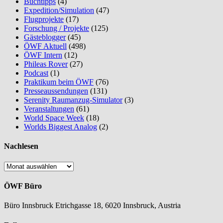
Buchtipps
(4)
Expedition/Simulation
(47)
Flugprojekte
(17)
Forschung / Projekte
(125)
Gästeblogger
(45)
ÖWF Aktuell
(498)
ÖWF Intern
(12)
Phileas Rover
(27)
Podcast
(1)
Praktikum beim ÖWF
(76)
Presseaussendungen
(131)
Serenity Raumanzug-Simulator
(3)
Veranstaltungen
(61)
World Space Week
(18)
Worlds Biggest Analog
(2)
Nachlesen
Nachlesen
ÖWF Büro
Büro Innsbruck Etrichgasse 18, 6020 Innsbruck, Austria