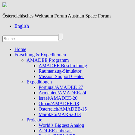
Österreichisches Weltraum Forum Austrian Space Forum
English
Home
Forschung & Expeditionen
AMADEE Programm
AMADEE Beschreibung
Raumanzug-Simulator
Mission Support Center
Expeditionen
Portugal/AMADEE-27
Armenien/AMADEE-24
Israel/AMADEE-20
Oman/AMADEE-18
Österreich/AMADEE-15
Marokko/MARS2013
Projekte
World’s Biggest Analog
ADLER cubesats