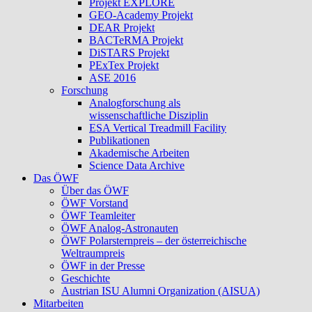
Projekt EXPLORE
GEO-Academy Projekt
DEAR Projekt
BACTeRMA Projekt
DiSTARS Projekt
PExTex Projekt
ASE 2016
Forschung
Analogforschung als
wissenschaftliche Disziplin
ESA Vertical Treadmill Facility
Publikationen
Akademische Arbeiten
Science Data Archive
Das ÖWF
Über das ÖWF
ÖWF Vorstand
ÖWF Teamleiter
ÖWF Analog-Astronauten
ÖWF Polarsternpreis – der österreichische
Weltraumpreis
ÖWF in der Presse
Geschichte
Austrian ISU Alumni Organization (AISUA)
Mitarbeiten