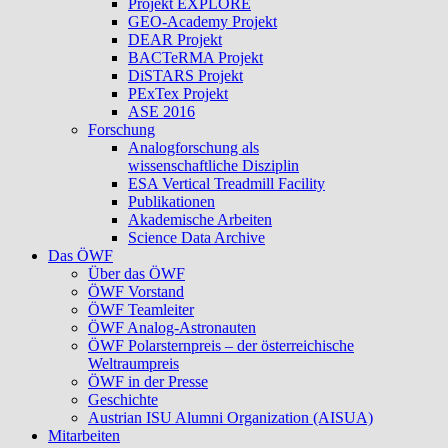
Projekt EXPLORE
GEO-Academy Projekt
DEAR Projekt
BACTeRMA Projekt
DiSTARS Projekt
PExTex Projekt
ASE 2016
Forschung
Analogforschung als
wissenschaftliche Disziplin
ESA Vertical Treadmill Facility
Publikationen
Akademische Arbeiten
Science Data Archive
Das ÖWF
Über das ÖWF
ÖWF Vorstand
ÖWF Teamleiter
ÖWF Analog-Astronauten
ÖWF Polarsternpreis – der österreichische
Weltraumpreis
ÖWF in der Presse
Geschichte
Austrian ISU Alumni Organization (AISUA)
Mitarbeiten