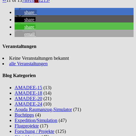
«
‹
11 of 13
7
8
9
10
11
12
13
›
share
share
share
email
Veranstaltungen
Keine Veranstaltungen bekannt
alle Veranstaltungen
Blog Kategorien
AMADEE-15
(13)
AMADEE-18
(14)
AMADEE-20
(21)
AMADEE-24
(10)
Aouda Raumanzug-Simulator
(71)
Buchtipps
(4)
Expedition/Simulation
(47)
Flugprojekte
(17)
Forschung / Projekte
(125)