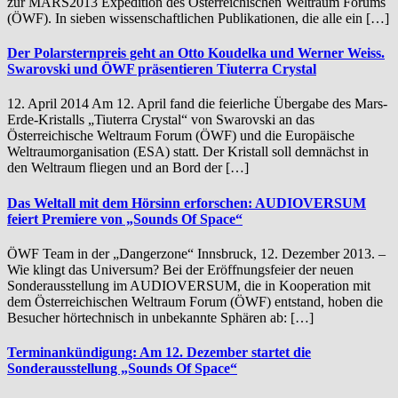
zur MARS2013 Expedition des Österreichischen Weltraum Forums
(ÖWF). In sieben wissenschaftlichen Publikationen, die alle ein […]
Der Polarsternpreis geht an Otto Koudelka und Werner Weiss.
Swarovski und ÖWF präsentieren Tiuterra Crystal
12. April 2014 Am 12. April fand die feierliche Übergabe des Mars-
Erde-Kristalls „Tiuterra Crystal“ von Swarovski an das
Österreichische Weltraum Forum (ÖWF) und die Europäische
Weltraumorganisation (ESA) statt. Der Kristall soll demnächst in
den Weltraum fliegen und an Bord der […]
Das Weltall mit dem Hörsinn erforschen: AUDIOVERSUM
feiert Premiere von „Sounds Of Space“
ÖWF Team in der „Dangerzone“ Innsbruck, 12. Dezember 2013. –
Wie klingt das Universum? Bei der Eröffnungsfeier der neuen
Sonderausstellung im AUDIOVERSUM, die in Kooperation mit
dem Österreichischen Weltraum Forum (ÖWF) entstand, hoben die
Besucher hörtechnisch in unbekannte Sphären ab: […]
Terminankündigung: Am 12. Dezember startet die
Sonderausstellung „Sounds Of Space“