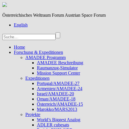
Österreichisches Weltraum Forum Austrian Space Forum
English
Home
Forschung & Expeditionen
AMADEE Programm
AMADEE Beschreibung
Raumanzug-Simulator
Mission Support Center
Expeditionen
Portugal/AMADEE-27
Armenien/AMADEE-24
Israel/AMADEE-20
Oman/AMADEE-18
Österreich/AMADEE-15
Marokko/MARS2013
Projekte
World’s Biggest Analog
ADLER cubesats