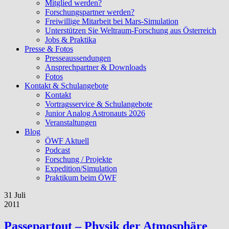
Mitglied werden?
Forschungspartner werden?
Freiwillige Mitarbeit bei Mars-Simulation
Unterstützen Sie Weltraum-Forschung aus Österreich
Jobs & Praktika
Presse & Fotos
Presseaussendungen
Ansprechpartner & Downloads
Fotos
Kontakt & Schulangebote
Kontakt
Vortragsservice & Schulangebote
Junior Analog Astronauts 2026
Veranstaltungen
Blog
ÖWF Aktuell
Podcast
Forschung / Projekte
Expedition/Simulation
Praktikum beim ÖWF
31 Juli
2011
Passepartout – Physik der Atmosphäre