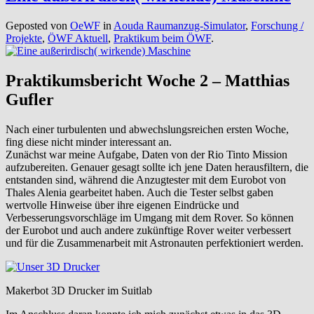
Geposted von
OeWF
in
Aouda Raumanzug-Simulator
,
Forschung /
Projekte
,
ÖWF Aktuell
,
Praktikum beim ÖWF
.
Praktikumsbericht Woche 2 – Matthias
Gufler
Nach einer turbulenten und abwechslungsreichen ersten Woche,
fing diese nicht minder interessant an.
Zunächst war meine Aufgabe, Daten von der Rio Tinto Mission
aufzubereiten. Genauer gesagt sollte ich jene Daten herausfiltern, die
entstanden sind, während die Anzugtester mit dem Eurobot von
Thales Alenia gearbeitet haben. Auch die Tester selbst gaben
wertvolle Hinweise über ihre eigenen Eindrücke und
Verbesserungsvorschläge im Umgang mit dem Rover. So können
der Eurobot und auch andere zukünftige Rover weiter verbessert
und für die Zusammenarbeit mit Astronauten perfektioniert werden.
Makerbot 3D Drucker im Suitlab