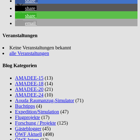
share
share
share
email
Veranstaltungen
Keine Veranstaltungen bekannt
alle Veranstaltungen
Blog Kategorien
AMADEE-15
(13)
AMADEE-18
(14)
AMADEE-20
(21)
AMADEE-24
(10)
Aouda Raumanzug-Simulator
(71)
Buchtipps
(4)
Expedition/Simulation
(47)
Flugprojekte
(17)
Forschung / Projekte
(125)
Gästeblogger
(45)
ÖWF Aktuell
(498)
ÖWF Intern
(12)