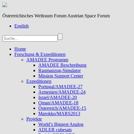
Österreichisches Weltraum Forum Austrian Space Forum
English
Home
Forschung & Expeditionen
AMADEE Programm
AMADEE Beschreibung
Raumanzug-Simulator
Mission Support Center
Expeditionen
Portugal/AMADEE-27
Armenien/AMADEE-24
Israel/AMADEE-20
Oman/AMADEE-18
Österreich/AMADEE-15
Marokko/MARS2013
Projekte
World’s Biggest Analog
ADLER cubesats