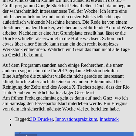
Im Anschluss daran konnte ich mich zunächst etwas in das 3D –
Grafikprogramm Google SketchUP einarbeiten. Doch dann begann
der wahrscheinlich interessanteste Teil der Woche: Ich lernte eine
mir bisher unbekannte und auf den ersten Blick vielleicht sogar
außerirdisch wirkende Maschine kennen. Die Rede ist von einem
dreidimensionalen Drucker, welcher auf verblüffende Art und Weise
arbeitet. Nachdem er eine Art Grundplatte erstellt hat, lässt er die
Drucke schneller als erwartet in die Höhe wachsen. Schon nach
etwas über einer Stunde kann man ein doch recht komplexes
Werkstück entnehmen. Wahrlich ein Gerät das man nicht alle Tage
zu Gesicht bekommt.
Auf dem Programm standen auch einige Recherchen, die unter
anderem sogar schon die für 2013 geplante Mission betrafen.
Eine Aufgabe die zunächst vielleicht nicht gerade so interessant
klingt, brachte aber auch die eine oder andere Erkenntnis: Die
Reinigung der Zelte und des Aouda X Tisches zeigte, dass der Rio
Tinto Staub ein wirklich hartnäckiger Geselle ist.
Am frühen Freitagnachmittag geht es dann auf nach Graz, wo ich
am Samstag den Passepartoutstart miterleben werde. Ein Ereignis
von dem ich sicherlich nächste Woche viel zu berichten habe.
Tagged:
3D Drucker
,
Innovationspraktikum
,
Innsbruck