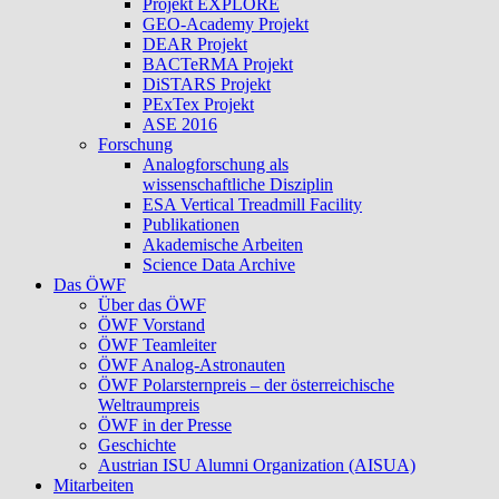
Projekt EXPLORE
GEO-Academy Projekt
DEAR Projekt
BACTeRMA Projekt
DiSTARS Projekt
PExTex Projekt
ASE 2016
Forschung
Analogforschung als
wissenschaftliche Disziplin
ESA Vertical Treadmill Facility
Publikationen
Akademische Arbeiten
Science Data Archive
Das ÖWF
Über das ÖWF
ÖWF Vorstand
ÖWF Teamleiter
ÖWF Analog-Astronauten
ÖWF Polarsternpreis – der österreichische
Weltraumpreis
ÖWF in der Presse
Geschichte
Austrian ISU Alumni Organization (AISUA)
Mitarbeiten