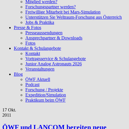
Mitglied werden?
Forschungspartner werden?
Freiwillige Mitarbeit bei Mars-Simulation
Unterstützen Sie Weltraum-Forschung aus Österreich
Jobs & Praktika
Presse & Fotos
Presseaussendungen
Ansprechpartner & Downloads
Fotos
Kontakt & Schulangebote
Kontakt
Vortragsservice & Schulangebote
Junior Analog Astronauts 2026
Veranstaltungen
Blog
ÖWF Aktuell
Podcast
Forschung / Projekte
Expedition/Simulation
Praktikum beim ÖWF
17 Okt.
2011
ÖWF und LANCOM bereiten neue