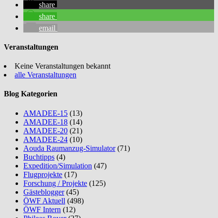
share
share
email
Veranstaltungen
Keine Veranstaltungen bekannt
alle Veranstaltungen
Blog Kategorien
AMADEE-15
(13)
AMADEE-18
(14)
AMADEE-20
(21)
AMADEE-24
(10)
Aouda Raumanzug-Simulator
(71)
Buchtipps
(4)
Expedition/Simulation
(47)
Flugprojekte
(17)
Forschung / Projekte
(125)
Gästeblogger
(45)
ÖWF Aktuell
(498)
ÖWF Intern
(12)