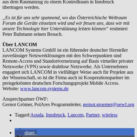
aus dem Raumanzug zu einem Kontrollraum in Innsbruck
übertragen werden.
„Es ist für uns sehr spannend, wo das Österreichische Weltraum
Forum die Geräte einsetzen wird und wir freuen uns, dass wir mit
unsere Technologie hier Unterstützung leisten können“
resümiert
Peter Buhmann seinen Besuch.
Über LANCOM
LANCOM Systems GmbH ist ein führender deutscher Hersteller
zuverlässiger Netzwerklösungen mit den Schwerpunkten sind
Remote-Access und Standortvernetzung auf Basis virtueller privater
Netzwerke (VPN) sowie drahtlose Netzwerke. Als Unternehmen
engagiert sich LANCOM in vielfältiger Weise auch für Projekte aus
der Wissenschaft, so ist die Firma auch ist Kooperationspartner im
preisgekrönten deutschen Forschungsprojekt Mobile Access.
Website:
www.lancom-systems.de
Ansprechpartner ÖWF:
Gernot Grömer, PolAres Programmleiter,
gernot.groemer@oewf.org
Tagged:
Aouda
,
Innsbruck
,
Lancom
,
Partner
,
wireless
share