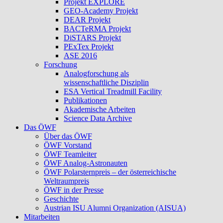
Projekt EXPLORE
GEO-Academy Projekt
DEAR Projekt
BACTeRMA Projekt
DiSTARS Projekt
PExTex Projekt
ASE 2016
Forschung
Analogforschung als
wissenschaftliche Disziplin
ESA Vertical Treadmill Facility
Publikationen
Akademische Arbeiten
Science Data Archive
Das ÖWF
Über das ÖWF
ÖWF Vorstand
ÖWF Teamleiter
ÖWF Analog-Astronauten
ÖWF Polarsternpreis – der österreichische
Weltraumpreis
ÖWF in der Presse
Geschichte
Austrian ISU Alumni Organization (AISUA)
Mitarbeiten