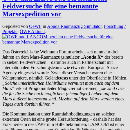
Feldversuche für eine bemannte
Marsexpedition vor
Geposted von
OeWF
in
Aouda Raumanzug-Simulator
,
Forschung /
Projekte
,
ÖWF Aktuell
.
Das Österreichische Weltraum Forum arbeitet seit nunmehr drei
Jahren an dem Mars-Raumanzugsimulator
„Aouda.X“
der bereits
in sieben Feldversuchen – darunter auch in Partnerschaft mit
internationalen Forschungsteams wie etwa der European Space
Agency eingesetzt wurde. Zwei dieser Versuche waren eine
Weltpremiere, nämlich Geländetests unter der Oberfläche in Höhlen.
„Solche unterirdischen Hohlräume vermutet man auch auf dem
Mars“
erklärt Programmleiter Mag. Gernot Grömer,
„sie sind Orte,
die für die Suche nach möglichem (ehemaligen) Leben auf dem
Mars äußerst interessant sind. Mission auf dem Mars werden eines
Tages auch dorthin führen.“
Die Kommunikation unter Raumfahrtbedingungen an solchen
extremen Orten ist eine große Herausforderung – deshalb hat das
Forscherteam des ÖWF nun Hilfe bekommen: LANCOM ist einer
der führenden europäischen Entwickler für Wireless-Technologien,