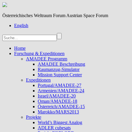
Österreichisches Weltraum Forum Austrian Space Forum
English
Home
Forschung & Expeditionen
AMADEE Programm
AMADEE Beschreibung
Raumanzug-Simulator
Mission Support Center
Expeditionen
Portugal/AMADEE-27
Armenien/AMADEE-24
Israel/AMADEE-20
Oman/AMADEE-18
Österreich/AMADEE-15
Marokko/MARS2013
Projekte
World’s Biggest Analog
ADLER cubesats