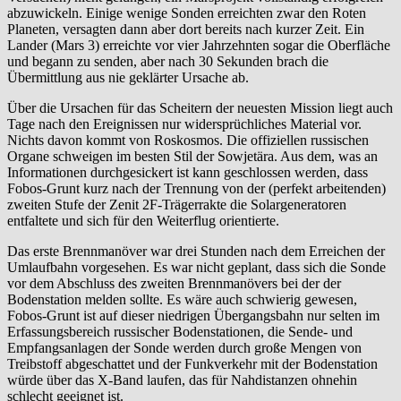
abzuwickeln. Einige wenige Sonden erreichten zwar den Roten
Planeten, versagten dann aber dort bereits nach kurzer Zeit. Ein
Lander (Mars 3) erreichte vor vier Jahrzehnten sogar die Oberfläche
und begann zu senden, aber nach 30 Sekunden brach die
Übermittlung aus nie geklärter Ursache ab.
Über die Ursachen für das Scheitern der neuesten Mission liegt auch
Tage nach den Ereignissen nur widersprüchliches Material vor.
Nichts davon kommt von Roskosmos. Die offiziellen russischen
Organe schweigen im besten Stil der Sowjetära. Aus dem, was an
Informationen durchgesickert ist kann geschlossen werden, dass
Fobos-Grunt kurz nach der Trennung von der (perfekt arbeitenden)
zweiten Stufe der Zenit 2F-Trägerrakte die Solargeneratoren
entfaltete und sich für den Weiterflug orientierte.
Das erste Brennmanöver war drei Stunden nach dem Erreichen der
Umlaufbahn vorgesehen. Es war nicht geplant, dass sich die Sonde
vor dem Abschluss des zweiten Brennmanövers bei der der
Bodenstation melden sollte. Es wäre auch schwierig gewesen,
Fobos-Grunt ist auf dieser niedrigen Übergangsbahn nur selten im
Erfassungsbereich russischer Bodenstationen, die Sende- und
Empfangsanlagen der Sonde werden durch große Mengen von
Treibstoff abgeschattet und der Funkverkehr mit der Bodenstation
würde über das X-Band laufen, das für Nahdistanzen ohnehin
schlecht geeignet ist.