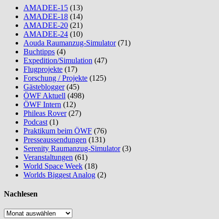
AMADEE-15
(13)
AMADEE-18
(14)
AMADEE-20
(21)
AMADEE-24
(10)
Aouda Raumanzug-Simulator
(71)
Buchtipps
(4)
Expedition/Simulation
(47)
Flugprojekte
(17)
Forschung / Projekte
(125)
Gästeblogger
(45)
ÖWF Aktuell
(498)
ÖWF Intern
(12)
Phileas Rover
(27)
Podcast
(1)
Praktikum beim ÖWF
(76)
Presseaussendungen
(131)
Serenity Raumanzug-Simulator
(3)
Veranstaltungen
(61)
World Space Week
(18)
Worlds Biggest Analog
(2)
Nachlesen
Nachlesen