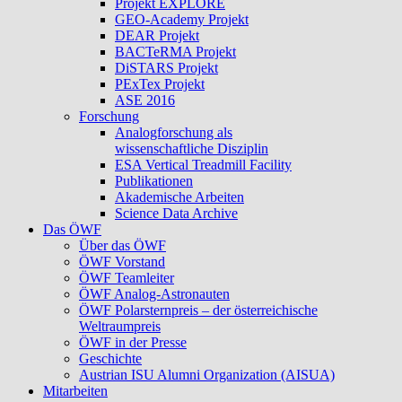
Projekt EXPLORE
GEO-Academy Projekt
DEAR Projekt
BACTeRMA Projekt
DiSTARS Projekt
PExTex Projekt
ASE 2016
Forschung
Analogforschung als
wissenschaftliche Disziplin
ESA Vertical Treadmill Facility
Publikationen
Akademische Arbeiten
Science Data Archive
Das ÖWF
Über das ÖWF
ÖWF Vorstand
ÖWF Teamleiter
ÖWF Analog-Astronauten
ÖWF Polarsternpreis – der österreichische
Weltraumpreis
ÖWF in der Presse
Geschichte
Austrian ISU Alumni Organization (AISUA)
Mitarbeiten