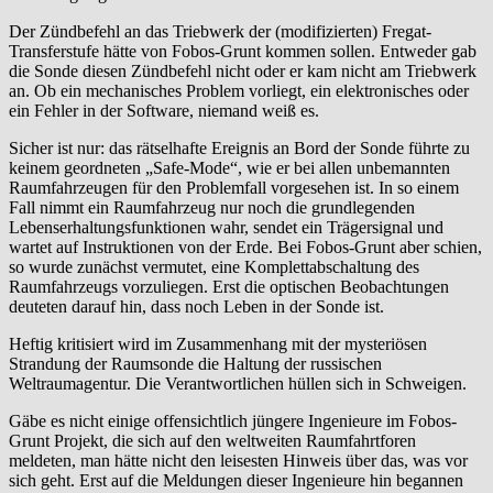
Der Zündbefehl an das Triebwerk der (modifizierten) Fregat-
Transferstufe hätte von Fobos-Grunt kommen sollen. Entweder gab
die Sonde diesen Zündbefehl nicht oder er kam nicht am Triebwerk
an. Ob ein mechanisches Problem vorliegt, ein elektronisches oder
ein Fehler in der Software, niemand weiß es.
Sicher ist nur: das rätselhafte Ereignis an Bord der Sonde führte zu
keinem geordneten „Safe-Mode“, wie er bei allen unbemannten
Raumfahrzeugen für den Problemfall vorgesehen ist. In so einem
Fall nimmt ein Raumfahrzeug nur noch die grundlegenden
Lebenserhaltungsfunktionen wahr, sendet ein Trägersignal und
wartet auf Instruktionen von der Erde. Bei Fobos-Grunt aber schien,
so wurde zunächst vermutet, eine Komplettabschaltung des
Raumfahrzeugs vorzuliegen. Erst die optischen Beobachtungen
deuteten darauf hin, dass noch Leben in der Sonde ist.
Heftig kritisiert wird im Zusammenhang mit der mysteriösen
Strandung der Raumsonde die Haltung der russischen
Weltraumagentur. Die Verantwortlichen hüllen sich in Schweigen.
Gäbe es nicht einige offensichtlich jüngere Ingenieure im Fobos-
Grunt Projekt, die sich auf den weltweiten Raumfahrtforen
meldeten, man hätte nicht den leisesten Hinweis über das, was vor
sich geht. Erst auf die Meldungen dieser Ingenieure hin begannen