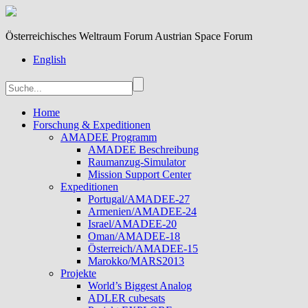
Österreichisches Weltraum Forum Austrian Space Forum
English
Home
Forschung & Expeditionen
AMADEE Programm
AMADEE Beschreibung
Raumanzug-Simulator
Mission Support Center
Expeditionen
Portugal/AMADEE-27
Armenien/AMADEE-24
Israel/AMADEE-20
Oman/AMADEE-18
Österreich/AMADEE-15
Marokko/MARS2013
Projekte
World’s Biggest Analog
ADLER cubesats