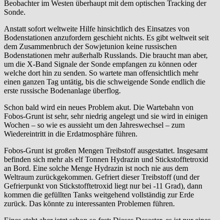
Beobachter im Westen überhaupt mit dem optischen Tracking der
Sonde.
Anstatt sofort weltweite Hilfe hinsichtlich des Einsatzes von
Bodenstationen anzufordern geschieht nichts. Es gibt weltweit seit
dem Zusammenbruch der Sowjetunion keine russischen
Bodenstationen mehr außerhalb Russlands. Die braucht man aber,
um die X-Band Signale der Sonde empfangen zu können oder
welche dort hin zu senden. So wartete man offensichtlich mehr
einen ganzen Tag untätig, bis die schweigende Sonde endlich die
erste russische Bodenanlage überflog.
Schon bald wird ein neues Problem akut. Die Wartebahn von
Fobos-Grunt ist sehr, sehr niedrig angelegt und sie wird in einigen
Wochen – so wie es aussieht um den Jahreswechsel – zum
Wiedereintritt in die Erdatmosphäre führen.
Fobos-Grunt ist großen Mengen Treibstoff ausgestattet. Insgesamt
befinden sich mehr als elf Tonnen Hydrazin und Stickstofftetroxid
an Bord. Eine solche Menge Hydrazin ist noch nie aus dem
Weltraum zurückgekommen. Gefriert dieser Treibstoff (und der
Gefrierpunkt von Stickstofftetroxid liegt nur bei -11 Grad), dann
kommen die gefüllten Tanks weitgehend vollständig zur Erde
zurück. Das könnte zu interessanten Problemen führen.