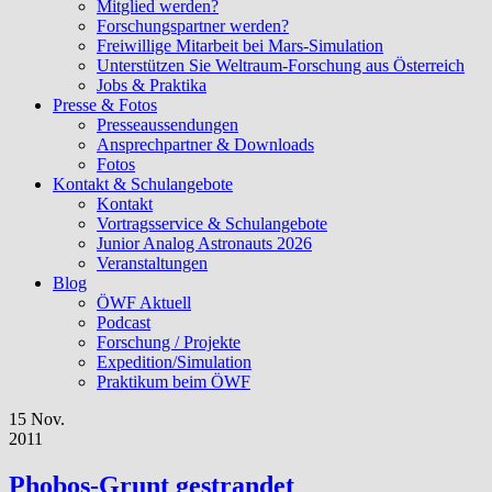
Mitglied werden?
Forschungspartner werden?
Freiwillige Mitarbeit bei Mars-Simulation
Unterstützen Sie Weltraum-Forschung aus Österreich
Jobs & Praktika
Presse & Fotos
Presseaussendungen
Ansprechpartner & Downloads
Fotos
Kontakt & Schulangebote
Kontakt
Vortragsservice & Schulangebote
Junior Analog Astronauts 2026
Veranstaltungen
Blog
ÖWF Aktuell
Podcast
Forschung / Projekte
Expedition/Simulation
Praktikum beim ÖWF
15 Nov.
2011
Phobos-Grunt gestrandet