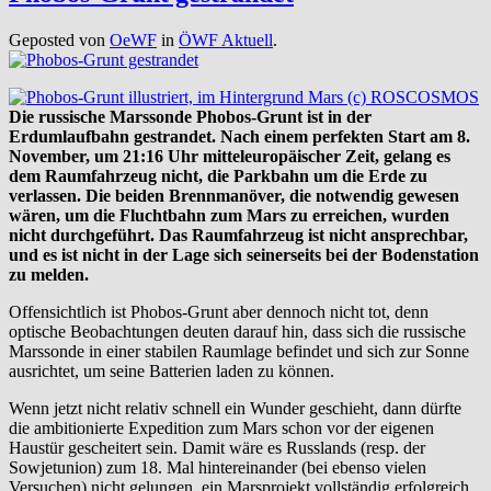
Geposted von
OeWF
in
ÖWF Aktuell
.
Die russische Marssonde Phobos-Grunt ist in der
Erdumlaufbahn gestrandet. Nach einem perfekten Start am 8.
November, um 21:16 Uhr mitteleuropäischer Zeit, gelang es
dem Raumfahrzeug nicht, die Parkbahn um die Erde zu
verlassen. Die beiden Brennmanöver, die notwendig gewesen
wären, um die Fluchtbahn zum Mars zu erreichen, wurden
nicht durchgeführt. Das Raumfahrzeug ist nicht ansprechbar,
und es ist nicht in der Lage sich seinerseits bei der Bodenstation
zu melden.
Offensichtlich ist Phobos-Grunt aber dennoch nicht tot, denn
optische Beobachtungen deuten darauf hin, dass sich die russische
Marssonde in einer stabilen Raumlage befindet und sich zur Sonne
ausrichtet, um seine Batterien laden zu können.
Wenn jetzt nicht relativ schnell ein Wunder geschieht, dann dürfte
die ambitionierte Expedition zum Mars schon vor der eigenen
Haustür gescheitert sein. Damit wäre es Russlands (resp. der
Sowjetunion) zum 18. Mal hintereinander (bei ebenso vielen
Versuchen) nicht gelungen, ein Marsprojekt vollständig erfolgreich