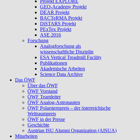
Projekt EXPLORE
GEO-Academy Projekt
DEAR Projekt
BACTeRMA Projekt
DiSTARS Projekt
PExTex Projekt
ASE 2016
Forschung
Analogforschung als
wissenschaftliche Disziplin
ESA Vertical Treadmill Facility
Publikationen
Akademische Arbeiten
Science Data Archive
Das ÖWF
Über das ÖWF
ÖWF Vorstand
ÖWF Teamleiter
ÖWF Analog-Astronauten
ÖWF Polarsternpreis – der österreichische
Weltraumpreis
ÖWF in der Presse
Geschichte
Austrian ISU Alumni Organization (AISUA)
Mitarbeiten