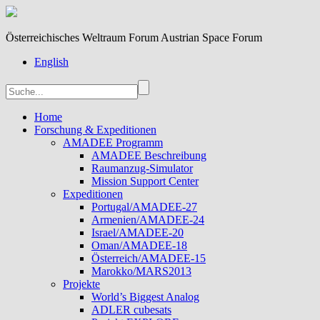
Österreichisches Weltraum Forum Austrian Space Forum
English
Home
Forschung & Expeditionen
AMADEE Programm
AMADEE Beschreibung
Raumanzug-Simulator
Mission Support Center
Expeditionen
Portugal/AMADEE-27
Armenien/AMADEE-24
Israel/AMADEE-20
Oman/AMADEE-18
Österreich/AMADEE-15
Marokko/MARS2013
Projekte
World’s Biggest Analog
ADLER cubesats