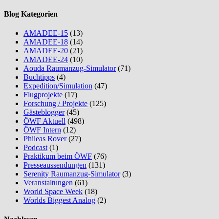
Blog Kategorien
AMADEE-15
(13)
AMADEE-18
(14)
AMADEE-20
(21)
AMADEE-24
(10)
Aouda Raumanzug-Simulator
(71)
Buchtipps
(4)
Expedition/Simulation
(47)
Flugprojekte
(17)
Forschung / Projekte
(125)
Gästeblogger
(45)
ÖWF Aktuell
(498)
ÖWF Intern
(12)
Phileas Rover
(27)
Podcast
(1)
Praktikum beim ÖWF
(76)
Presseaussendungen
(131)
Serenity Raumanzug-Simulator
(3)
Veranstaltungen
(61)
World Space Week
(18)
Worlds Biggest Analog
(2)