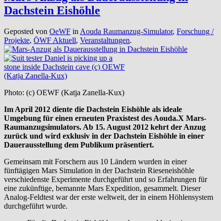
Dachstein Eishöhle
Geposted von
OeWF
in
Aouda Raumanzug-Simulator
,
Forschung /
Projekte
,
ÖWF Aktuell
,
Veranstaltungen
.
Photo: (c) OEWF (Katja Zanella-Kux)
Im April 2012 diente die Dachstein Eishöhle als ideale
Umgebung für einen erneuten Praxistest des Aouda.X Mars-
Raumanzugsimulators. Ab 15. August 2012 kehrt der Anzug
zurück und wird exklusiv in der Dachstein Eishöhle in einer
Dauerausstellung dem Publikum präsentiert.
Gemeinsam mit Forschern aus 10 Ländern wurden in einer
fünftägigen Mars Simulation in der Dachstein Rieseneishöhle
verschiedenste Experimente durchgeführt und so Erfahrungen für
eine zukünftige, bemannte Mars Expedition, gesammelt. Dieser
Analog-Feldtest war der erste weltweit, der in einem Höhlensystem
durchgeführt wurde.