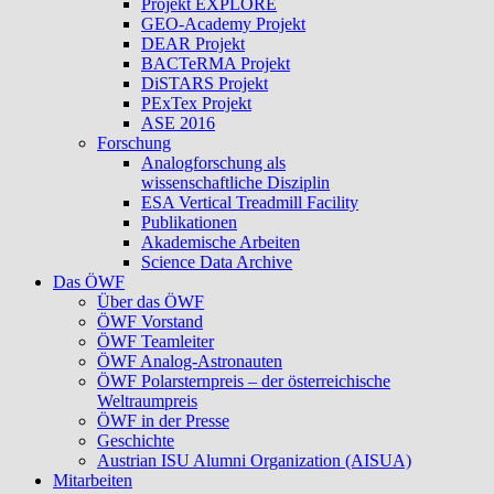
Projekt EXPLORE
GEO-Academy Projekt
DEAR Projekt
BACTeRMA Projekt
DiSTARS Projekt
PExTex Projekt
ASE 2016
Forschung
Analogforschung als
wissenschaftliche Disziplin
ESA Vertical Treadmill Facility
Publikationen
Akademische Arbeiten
Science Data Archive
Das ÖWF
Über das ÖWF
ÖWF Vorstand
ÖWF Teamleiter
ÖWF Analog-Astronauten
ÖWF Polarsternpreis – der österreichische
Weltraumpreis
ÖWF in der Presse
Geschichte
Austrian ISU Alumni Organization (AISUA)
Mitarbeiten