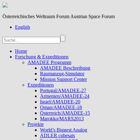
Österreichisches Weltraum Forum Austrian Space Forum
English
Home
Forschung & Expeditionen
AMADEE Programm
AMADEE Beschreibung
Raumanzug-Simulator
Mission Support Center
Expeditionen
Portugal/AMADEE-27
Armenien/AMADEE-24
Israel/AMADEE-20
Oman/AMADEE-18
Österreich/AMADEE-15
Marokko/MARS2013
Projekte
World’s Biggest Analog
ADLER cubesats