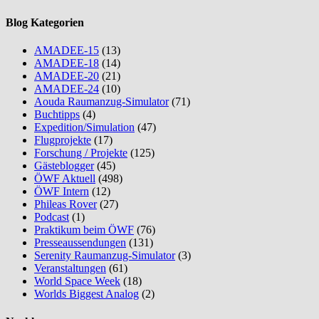
Blog Kategorien
AMADEE-15
(13)
AMADEE-18
(14)
AMADEE-20
(21)
AMADEE-24
(10)
Aouda Raumanzug-Simulator
(71)
Buchtipps
(4)
Expedition/Simulation
(47)
Flugprojekte
(17)
Forschung / Projekte
(125)
Gästeblogger
(45)
ÖWF Aktuell
(498)
ÖWF Intern
(12)
Phileas Rover
(27)
Podcast
(1)
Praktikum beim ÖWF
(76)
Presseaussendungen
(131)
Serenity Raumanzug-Simulator
(3)
Veranstaltungen
(61)
World Space Week
(18)
Worlds Biggest Analog
(2)