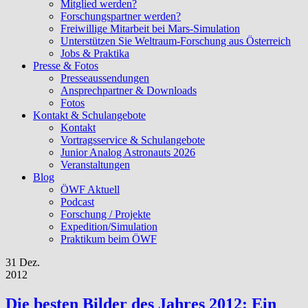
Mitglied werden?
Forschungspartner werden?
Freiwillige Mitarbeit bei Mars-Simulation
Unterstützen Sie Weltraum-Forschung aus Österreich
Jobs & Praktika
Presse & Fotos
Presseaussendungen
Ansprechpartner & Downloads
Fotos
Kontakt & Schulangebote
Kontakt
Vortragsservice & Schulangebote
Junior Analog Astronauts 2026
Veranstaltungen
Blog
ÖWF Aktuell
Podcast
Forschung / Projekte
Expedition/Simulation
Praktikum beim ÖWF
31 Dez.
2012
Die besten Bilder des Jahres 2012: Ein