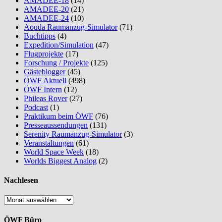
AMADEE-18
(14)
AMADEE-20
(21)
AMADEE-24
(10)
Aouda Raumanzug-Simulator
(71)
Buchtipps
(4)
Expedition/Simulation
(47)
Flugprojekte
(17)
Forschung / Projekte
(125)
Gästeblogger
(45)
ÖWF Aktuell
(498)
ÖWF Intern
(12)
Phileas Rover
(27)
Podcast
(1)
Praktikum beim ÖWF
(76)
Presseaussendungen
(131)
Serenity Raumanzug-Simulator
(3)
Veranstaltungen
(61)
World Space Week
(18)
Worlds Biggest Analog
(2)
Nachlesen
Nachlesen
ÖWF Büro