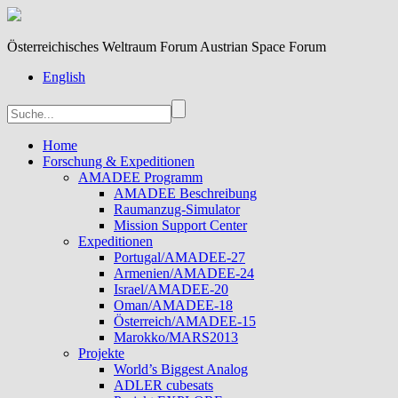
Österreichisches Weltraum Forum Austrian Space Forum
English
Home
Forschung & Expeditionen
AMADEE Programm
AMADEE Beschreibung
Raumanzug-Simulator
Mission Support Center
Expeditionen
Portugal/AMADEE-27
Armenien/AMADEE-24
Israel/AMADEE-20
Oman/AMADEE-18
Österreich/AMADEE-15
Marokko/MARS2013
Projekte
World’s Biggest Analog
ADLER cubesats