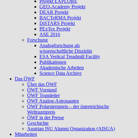
Projekt EXPLORE
GEO-Academy Projekt
DEAR Projekt
BACTeRMA Projekt
DiSTARS Projekt
PExTex Projekt
ASE 2016
Forschung
Analogforschung als
wissenschaftliche Disziplin
ESA Vertical Treadmill Facility
Publikationen
Akademische Arbeiten
Science Data Archive
Das ÖWF
Über das ÖWF
ÖWF Vorstand
ÖWF Teamleiter
ÖWF Analog-Astronauten
ÖWF Polarsternpreis – der österreichische
Weltraumpreis
ÖWF in der Presse
Geschichte
Austrian ISU Alumni Organization (AISUA)
Mitarbeiten