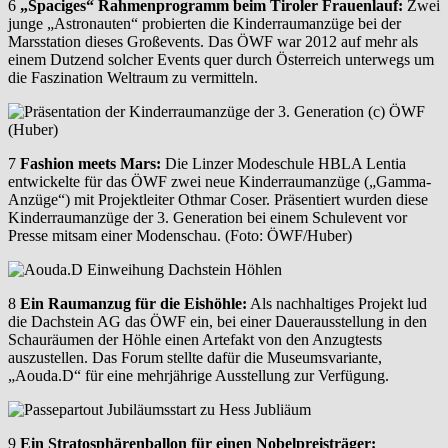
6
„Spaciges“ Rahmenprogramm beim Tiroler Frauenlauf:
Zwei
junge „Astronauten“ probierten die Kinderraumanzüge bei der
Marsstation dieses Großevents. Das ÖWF war 2012 auf mehr als
einem Dutzend solcher Events quer durch Österreich unterwegs um
die Faszination Weltraum zu vermitteln.
7
Fashion meets Mars:
Die Linzer Modeschule HBLA Lentia
entwickelte für das ÖWF zwei neue Kinderraumanzüge („Gamma-
Anzüge“) mit Projektleiter Othmar Coser. Präsentiert wurden diese
Kinderraumanzüge der 3. Generation bei einem Schulevent vor
Presse mitsam einer Modenschau. (Foto: ÖWF/Huber)
8
Ein Raumanzug für die Eishöhle:
Als nachhaltiges Projekt lud
die Dachstein AG das ÖWF ein, bei einer Dauerausstellung in den
Schauräumen der Höhle einen Artefakt von den Anzugtests
auszustellen. Das Forum stellte dafür die Museumsvariante,
„Aouda.D“ für eine mehrjährige Ausstellung zur Verfügung.
9
Ein Stratosphärenballon für einen Nobelpreisträger: