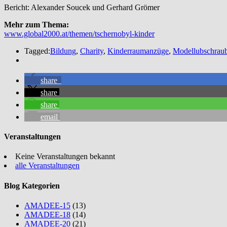
Bericht: Alexander Soucek und Gerhard Grömer
Mehr zum Thema:
www.global2000.at/themen/tschernobyl-kinder
Tagged:
Bildung
,
Charity
,
Kinderraumanzüge
,
Modellubschraub
share
share
share
email
Veranstaltungen
Keine Veranstaltungen bekannt
alle Veranstaltungen
Blog Kategorien
AMADEE-15
(13)
AMADEE-18
(14)
AMADEE-20
(21)