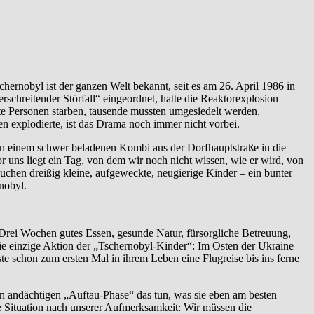
hernobyl ist der ganzen Welt bekannt, seit es am 26. April 1986 in
chreitender Störfall“ eingeordnet, hatte die Reaktorexplosion
 Personen starben, tausende mussten umgesiedelt werden,
n explodierte, ist das Drama noch immer nicht vorbei.
n in einem schwer beladenen Kombi aus der Dorfhauptstraße in die
 uns liegt ein Tag, von dem wir noch nicht wissen, wie er wird, von
suchen dreißig kleine, aufgeweckte, neugierige Kinder – ein bunter
nobyl.
 „Drei Wochen gutes Essen, gesunde Natur, fürsorgliche Betreuung,
 die einzige Aktion der „Tschernobyl-Kinder“: Im Osten der Ukraine
 schon zum ersten Mal in ihrem Leben eine Flugreise bis ins ferne
zen andächtigen „Auftau-Phase“ das tun, was sie eben am besten
e Situation nach unserer Aufmerksamkeit: Wir müssen die