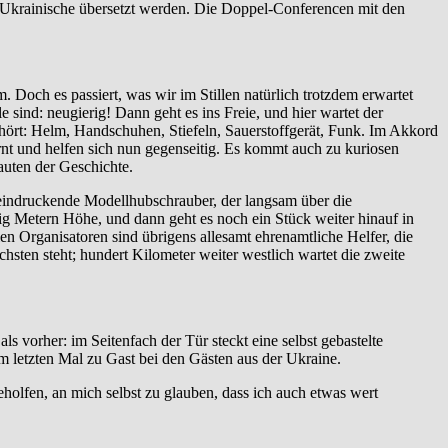
s Ukrainische übersetzt werden. Die Doppel-Conferencen mit den
. Doch es passiert, was wir im Stillen natürlich trotzdem erwartet
e sind: neugierig! Dann geht es ins Freie, und hier wartet der
ehört: Helm, Handschuhen, Stiefeln, Sauerstoffgerät, Funk. Im Akkord
ernt und helfen sich nun gegenseitig. Es kommt auch zu kuriosen
auten der Geschichte.
eeindruckende Modellhubschrauber, der langsam über die
g Metern Höhe, und dann geht es noch ein Stück weiter hinauf in
 Organisatoren sind übrigens allesamt ehrenamtliche Helfer, die
chsten steht; hundert Kilometer weiter westlich wartet die zweite
.
s vorher: im Seitenfach der Tür steckt eine selbst gebastelte
 letzten Mal zu Gast bei den Gästen aus der Ukraine.
olfen, an mich selbst zu glauben, dass ich auch etwas wert