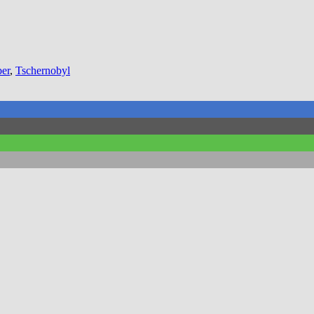
er
,
Tschernobyl