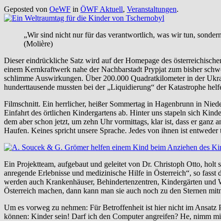
Geposted von
OeWF
in
ÖWF Aktuell
,
Veranstaltungen
.
„Wir sind nicht nur für das verantwortlich, was wir tun, sondern
(Molière)
Dieser eindrückliche Satz wird auf der Homepage des österreichischen
einem Kernkraftwerk nahe der Nachbarstadt Prypjat zum bisher schwer
schlimme Auswirkungen. Über 200.000 Quadratkilometer in der Ukrai
hunderttausende mussten bei der „Liquidierung“ der Katastrophe helf
Filmschnitt. Ein herrlicher, heißer Sommertag in Hagenbrunn in Niede
Einfahrt des örtlichen Kindergartens ab. Hinter uns stapeln sich Ki
dem aber schon jetzt, um zehn Uhr vormittags, klar ist, dass er ganz 
Haufen. Keines spricht unsere Sprache. Jedes von ihnen ist entweder
Ein Projektteam, aufgebaut und geleitet von Dr. Christoph Otto, holt
anregende Erlebnisse und medizinische Hilfe in Österreich“, so fasst
werden auch Krankenhäuser, Behindertenzentren, Kindergärten und Wa
Österreich machen, dann kann man sie auch noch zu den Sternen mitn
Um es vorweg zu nehmen: Für Betroffenheit ist hier nicht im Ansatz P
können: Kinder sein! Darf ich den Computer angreifen? He, nimm mir 