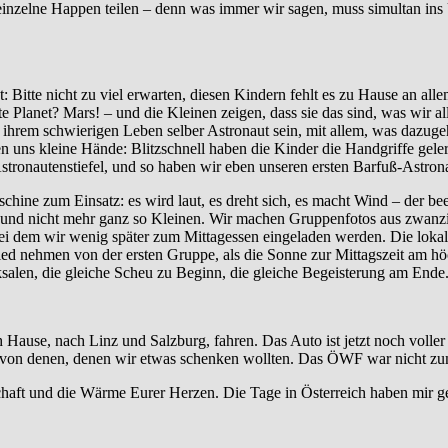
 einzelne Happen teilen – denn was immer wir sagen, muss simultan in
itte nicht zu viel erwarten, diesen Kindern fehlt es zu Hause an allem
 Planet? Mars! – und die Kleinen zeigen, dass sie das sind, was wir all
 ihrem schwierigen Leben selber Astronaut sein, mit allem, was dazug
fen uns kleine Hände: Blitzschnell haben die Kinder die Handgriffe gel
tronautenstiefel, und so haben wir eben unseren ersten Barfuß-Astron
chine zum Einsatz: es wird laut, es dreht sich, es macht Wind – der b
 und nicht mehr ganz so Kleinen. Wir machen Gruppenfotos aus zwanzi
i dem wir wenig später zum Mittagessen eingeladen werden. Die lokalen
chied nehmen von der ersten Gruppe, als die Sonne zur Mittagszeit am hö
salen, die gleiche Scheu zu Beginn, die gleiche Begeisterung am Ende
use, nach Linz und Salzburg, fahren. Das Auto ist jetzt noch voller al
 von denen, denen wir etwas schenken wollten. Das ÖWF war nicht zum
haft und die Wärme Eurer Herzen. Die Tage in Österreich haben mir geh