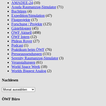
AMADEE-24
(10)
Aouda Raumanzug-Simulator
(71)
Buchtipps
(4)
Expedition/Simulation
(47)
Flugprojekte
(17)
Forschung / Projekte
(125)
Gästeblogger
(45)
ÖWF Aktuell
(498)
ÖWF Intern
(12)
Phileas Rover
(27)
Podcast
(1)
Praktikum beim ÖWF
(76)
Presseaussendungen
(131)
Serenity Raumanzug-Simulator
(3)
Veranstaltungen
(61)
World Space Week
(18)
Worlds Biggest Analog
(2)
Nachlesen
Nachlesen
ÖWF Büro