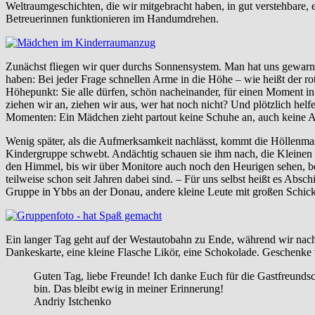
Weltraumgeschichten, die wir mitgebracht haben, in gut verstehbare,
Betreuerinnen funktionieren im Handumdrehen.
Zunächst fliegen wir quer durchs Sonnensystem. Man hat uns gewarnt: B
haben: Bei jeder Frage schnellen Arme in die Höhe – wie heißt der rote
Höhepunkt: Sie alle dürfen, schön nacheinander, für einen Moment in
ziehen wir an, ziehen wir aus, wer hat noch nicht? Und plötzlich hel
Momenten: Ein Mädchen zieht partout keine Schuhe an, auch keine As
Wenig später, als die Aufmerksamkeit nachlässt, kommt die Höllenmas
Kindergruppe schwebt. Andächtig schauen sie ihm nach, die Kleinen
den Himmel, bis wir über Monitore auch noch den Heurigen sehen, be
teilweise schon seit Jahren dabei sind. – Für uns selbst heißt es Abs
Gruppe in Ybbs an der Donau, andere kleine Leute mit großen Schick
Ein langer Tag geht auf der Westautobahn zu Ende, während wir nach Ha
Dankeskarte, eine kleine Flasche Likör, eine Schokolade. Geschenke
Guten Tag, liebe Freunde! Ich danke Euch für die Gastfreundsc
bin. Das bleibt ewig in meiner Erinnerung!
Andriy Istchenko