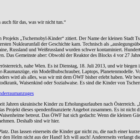
 auch für das, was wir nicht tun.“
 Projekts „Tschernobyl-Kinder“ zitiert. Der Name der kleinen Stadt Tsc
sten Nuklearunfall der Geschichte kam. Technisch als „auslegungsübers
ne, Russland und Weißrussland wurden schwer kontaminiert. Hunderte
en. Das Gemeinste aber: Obwohl der Reaktor des Blocks 4 vor 27 Jahre
rösterreich, nahe Wien. Es ist Dienstag, 18. Juli 2013, und wir biege
nder-Raumanzüge, ein Modellhubschrauber, Laptops, Planetenmodelle. Vor
anders wird als alles, was wir mit dem ÖWF bisher erlebt haben. Wir be
 todkrank, Waisenkind oder Sozialwaise. Es sind die Kinder von Tscher
 seit Jahren ukrainische Kinder zu Erholungsurlauben nach Österreich.
 das Projekt dieses spendenfinanzierte Angebot zusammen. Es ist nicht
isenheime betreut. Das ÖWF hat sich gedacht: Wenn die kleinen Gäste
ehmen. Deshalb sind wir hier.
latz. Das lassen einerseits die Kinder gar nicht zu, die nach einer kur
den Helm nicht aus der Hand! Ich will auch! Andererseits verlangt di