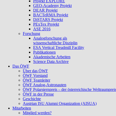
Projekt EXPLORE
GEO-Academy Projekt
DEAR Projekt
BACTeRMA Projekt
DiSTARS Projekt
PExTex Projekt
ASE 2016
Forschung
Analogforschung als
wissenschaftliche Disziplin
ESA Vertical Treadmill Facility
Publikationen
Akademische Arbeiten
Science Data Archive
Das ÖWF
Über das ÖWF
ÖWF Vorstand
ÖWF Teamleiter
ÖWF Analog-Astronauten
ÖWF Polarsternpreis – der österreichische Weltraumprei
ÖWF in der Presse
Geschichte
Austrian ISU Alumni Organization (AISUA)
Mitarbeiten
Mitglied werden?