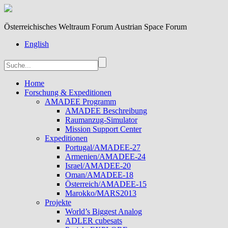
Österreichisches Weltraum Forum Austrian Space Forum
English
Home
Forschung & Expeditionen
AMADEE Programm
AMADEE Beschreibung
Raumanzug-Simulator
Mission Support Center
Expeditionen
Portugal/AMADEE-27
Armenien/AMADEE-24
Israel/AMADEE-20
Oman/AMADEE-18
Österreich/AMADEE-15
Marokko/MARS2013
Projekte
World’s Biggest Analog
ADLER cubesats