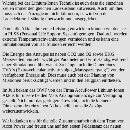
Wichtig bei der Lithium-Ionen Technik ist auch dass die einzelnen
Zellen immer den gleichen Ladezustand aufweisen. Auch um dies
muss sich das Anzugteam nicht kümmern, es wird von der
Ladeelektronik ständig überwacht und ausgeglichen.
Damit die Akkus ihre volle Leistung entwickeln können werden sie
im PLSS (Personal Life Support System) getragen. Dadurch werden
extreme Temperaturschwankungen vermieden und es kann eine
Simulationszeit von 3-8 Stunden erreicht werden.
Die Energie des Anzuges ist neben CO2 und O2 sowie EKG
Messwerten, ein sehr wichtiger Parameter und wird ständig während
einer Simulationen überwacht. So hängt auch die Dauer eines
EVA‘s (Extra-vehicular activity vulgo „Marsspaziergang“) von der
verfügbaren Energie ab. Dies muss auch bei der Planung von
Missionen berücksichtigt werden und in den Flugplan einfließen.
Im Juli bekam das ÖWF von der Firma AccuPower Lithium-Ionen
Akkus für unsere beiden Mars Analograumanzüge zur Verfügung
gestellt. Nicht nur das geringere Gewicht, auch die kleinere
Dimension des einzelnen Akkus helfen uns die Anzüge
weiterzuentwickeln.
Wir bedanken uns für die tolle Zusammenarbeit mit dem Team von
Accu Power und freuen uns auf den ersten Feldeinsatz der neuen