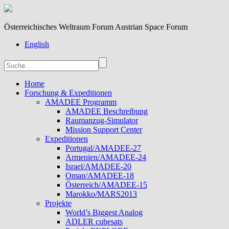
Österreichisches Weltraum Forum Austrian Space Forum
English
Home
Forschung & Expeditionen
AMADEE Programm
AMADEE Beschreibung
Raumanzug-Simulator
Mission Support Center
Expeditionen
Portugal/AMADEE-27
Armenien/AMADEE-24
Israel/AMADEE-20
Oman/AMADEE-18
Österreich/AMADEE-15
Marokko/MARS2013
Projekte
World’s Biggest Analog
ADLER cubesats