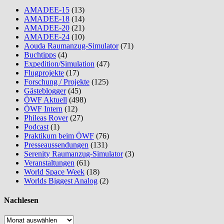
AMADEE-15
(13)
AMADEE-18
(14)
AMADEE-20
(21)
AMADEE-24
(10)
Aouda Raumanzug-Simulator
(71)
Buchtipps
(4)
Expedition/Simulation
(47)
Flugprojekte
(17)
Forschung / Projekte
(125)
Gästeblogger
(45)
ÖWF Aktuell
(498)
ÖWF Intern
(12)
Phileas Rover
(27)
Podcast
(1)
Praktikum beim ÖWF
(76)
Presseaussendungen
(131)
Serenity Raumanzug-Simulator
(3)
Veranstaltungen
(61)
World Space Week
(18)
Worlds Biggest Analog
(2)
Nachlesen
Nachlesen