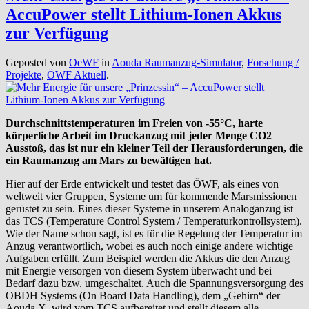
AccuPower stellt Lithium-Ionen Akkus
zur Verfügung
Geposted von
OeWF
in
Aouda Raumanzug-Simulator
,
Forschung /
Projekte
,
ÖWF Aktuell
.
Durchschnittstemperaturen im Freien von -55°C, harte
körperliche Arbeit im Druckanzug mit jeder Menge CO2
Ausstoß, das ist nur ein kleiner Teil der Herausforderungen, die
ein Raumanzug am Mars zu bewältigen hat.
Hier auf der Erde entwickelt und testet das ÖWF, als eines von
weltweit vier Gruppen, Systeme um für kommende Marsmissionen
gerüstet zu sein. Eines dieser Systeme in unserem Analoganzug ist
das TCS (Temperature Control System / Temperaturkontrollsystem).
Wie der Name schon sagt, ist es für die Regelung der Temperatur im
Anzug verantwortlich, wobei es auch noch einige andere wichtige
Aufgaben erfüllt. Zum Beispiel werden die Akkus die den Anzug
mit Energie versorgen von diesem System überwacht und bei
Bedarf dazu bzw. umgeschaltet. Auch die Spannungsversorgung des
OBDH Systems (On Board Data Handling), dem „Gehirn“ der
Aouda.X, wird vom TCS aufbereitet und stellt diesem alle