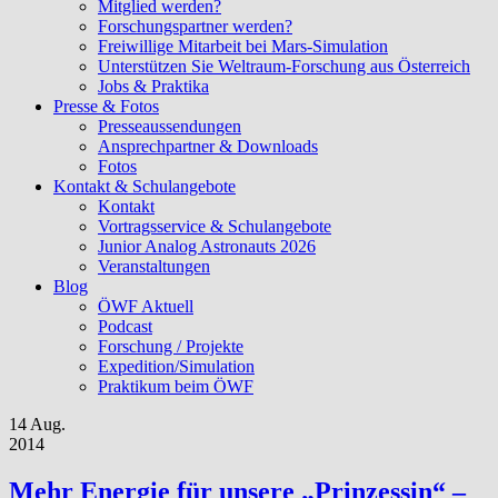
Mitglied werden?
Forschungspartner werden?
Freiwillige Mitarbeit bei Mars-Simulation
Unterstützen Sie Weltraum-Forschung aus Österreich
Jobs & Praktika
Presse & Fotos
Presseaussendungen
Ansprechpartner & Downloads
Fotos
Kontakt & Schulangebote
Kontakt
Vortragsservice & Schulangebote
Junior Analog Astronauts 2026
Veranstaltungen
Blog
ÖWF Aktuell
Podcast
Forschung / Projekte
Expedition/Simulation
Praktikum beim ÖWF
14 Aug.
2014
Mehr Energie für unsere „Prinzessin“ –