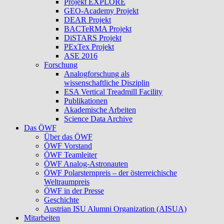
Projekt EXPLORE
GEO-Academy Projekt
DEAR Projekt
BACTeRMA Projekt
DiSTARS Projekt
PExTex Projekt
ASE 2016
Forschung
Analogforschung als
wissenschaftliche Disziplin
ESA Vertical Treadmill Facility
Publikationen
Akademische Arbeiten
Science Data Archive
Das ÖWF
Über das ÖWF
ÖWF Vorstand
ÖWF Teamleiter
ÖWF Analog-Astronauten
ÖWF Polarsternpreis – der österreichische
Weltraumpreis
ÖWF in der Presse
Geschichte
Austrian ISU Alumni Organization (AISUA)
Mitarbeiten