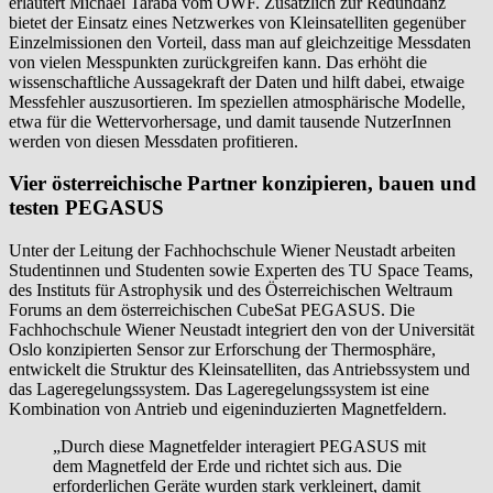
erläutert Michael Taraba vom ÖWF. Zusätzlich zur Redundanz
bietet der Einsatz eines Netzwerkes von Kleinsatelliten gegenüber
Einzelmissionen den Vorteil, dass man auf gleichzeitige Messdaten
von vielen Messpunkten zurückgreifen kann. Das erhöht die
wissenschaftliche Aussagekraft der Daten und hilft dabei, etwaige
Messfehler auszusortieren. Im speziellen atmosphärische Modelle,
etwa für die Wettervorhersage, und damit tausende NutzerInnen
werden von diesen Messdaten profitieren.
Vier österreichische Partner konzipieren, bauen und
testen PEGASUS
Unter der Leitung der Fachhochschule Wiener Neustadt arbeiten
Studentinnen und Studenten sowie Experten des TU Space Teams,
des Instituts für Astrophysik und des Österreichischen Weltraum
Forums an dem österreichischen CubeSat PEGASUS. Die
Fachhochschule Wiener Neustadt integriert den von der Universität
Oslo konzipierten Sensor zur Erforschung der Thermosphäre,
entwickelt die Struktur des Kleinsatelliten, das Antriebssystem und
das Lageregelungssystem. Das Lageregelungssystem ist eine
Kombination von Antrieb und eigeninduzierten Magnetfeldern.
„Durch diese Magnetfelder interagiert PEGASUS mit
dem Magnetfeld der Erde und richtet sich aus. Die
erforderlichen Geräte wurden stark verkleinert, damit