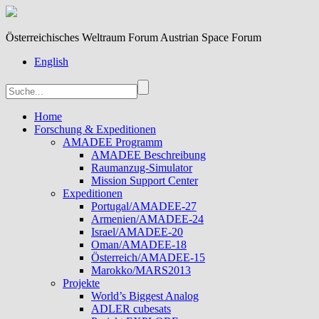
Österreichisches Weltraum Forum Austrian Space Forum
English
Home
Forschung & Expeditionen
AMADEE Programm
AMADEE Beschreibung
Raumanzug-Simulator
Mission Support Center
Expeditionen
Portugal/AMADEE-27
Armenien/AMADEE-24
Israel/AMADEE-20
Oman/AMADEE-18
Österreich/AMADEE-15
Marokko/MARS2013
Projekte
World’s Biggest Analog
ADLER cubesats