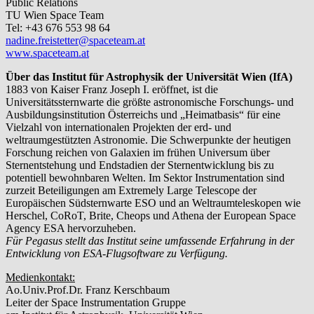
Public Relations
TU Wien Space Team
Tel: +43 676 553 98 64
nadine.freistetter@spaceteam.at
www.spaceteam.at
Über das Institut für Astrophysik der Universität Wien (IfA)
1883 von Kaiser Franz Joseph I. eröffnet, ist die
Universitätssternwarte die größte astronomische Forschungs- und
Ausbildungsinstitution Österreichs und „Heimatbasis“ für eine
Vielzahl von internationalen Projekten der erd- und
weltraumgestützten Astronomie. Die Schwerpunkte der heutigen
Forschung reichen von Galaxien im frühen Universum über
Sternentstehung und Endstadien der Sternentwicklung bis zu
potentiell bewohnbaren Welten. Im Sektor Instrumentation sind
zurzeit Beteiligungen am Extremely Large Telescope der
Europäischen Südsternwarte ESO und an Weltraumteleskopen wie
Herschel, CoRoT, Brite, Cheops und Athena der European Space
Agency ESA hervorzuheben.
Für Pegasus stellt das Institut seine umfassende Erfahrung in der
Entwicklung von ESA-Flugsoftware zu Verfügung.
Medienkontakt:
Ao.Univ.Prof.Dr. Franz Kerschbaum
Leiter der Space Instrumentation Gruppe