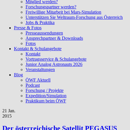
Mitglied werden?
Forschungspartner werden?
Freiwillige Mitarbeit bei Mars-Simulation
Unterstützen Sie Weltraum-Forschung aus Österreich
Jobs & Praktika
Presse & Fotos
Presseaussendungen
Ansprechpartner & Downloads
Fotos
Kontakt & Schulangebote
Kontakt
Vortragsservice & Schulangebote
Junior Analog Astronauts 2026
Veranstaltungen
Blog
ÖWF Aktuell
Podcast
Forschung / Projekte
Expedition/Simulation
Praktikum beim ÖWF
21 Jan.
2015
Der österreichische Satellit PEGASUS