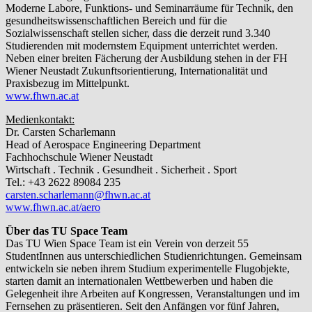
Moderne Labore, Funktions- und Seminarräume für Technik, den
gesundheitswissenschaftlichen Bereich und für die
Sozialwissenschaft stellen sicher, dass die derzeit rund 3.340
Studierenden mit modernstem Equipment unterrichtet werden.
Neben einer breiten Fächerung der Ausbildung stehen in der FH
Wiener Neustadt Zukunftsorientierung, Internationalität und
Praxisbezug im Mittelpunkt.
www.fhwn.ac.at
Medienkontakt:
Dr. Carsten Scharlemann
Head of Aerospace Engineering Department
Fachhochschule Wiener Neustadt
Wirtschaft . Technik . Gesundheit . Sicherheit . Sport
Tel.: +43 2622 89084 235
carsten.scharlemann@fhwn.ac.at
www.fhwn.ac.at/aero
Über das TU Space Team
Das TU Wien Space Team ist ein Verein von derzeit 55
StudentInnen aus unterschiedlichen Studienrichtungen. Gemeinsam
entwickeln sie neben ihrem Studium experimentelle Flugobjekte,
starten damit an internationalen Wettbewerben und haben die
Gelegenheit ihre Arbeiten auf Kongressen, Veranstaltungen und im
Fernsehen zu präsentieren. Seit den Anfängen vor fünf Jahren,