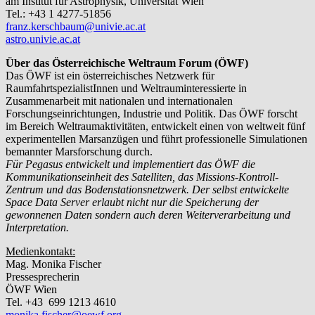
am Institut für Astrophysik, Universität Wien
Tel.: +43 1 4277-51856
franz.kerschbaum@univie.ac.at
astro.univie.ac.at
Über das Österreichische Weltraum Forum (ÖWF)
Das ÖWF ist ein österreichisches Netzwerk für
RaumfahrtspezialistInnen und Weltrauminteressierte in
Zusammenarbeit mit nationalen und internationalen
Forschungseinrichtungen, Industrie und Politik. Das ÖWF forscht
im Bereich Weltraumaktivitäten, entwickelt einen von weltweit fünf
experimentellen Marsanzügen und führt professionelle Simulationen
bemannter Marsforschung durch.
Für Pegasus entwickelt und implementiert das ÖWF die
Kommunikationseinheit des Satelliten, das Missions-Kontroll-
Zentrum und das Bodenstationsnetzwerk. Der selbst entwickelte
Space Data Server erlaubt nicht nur die Speicherung der
gewonnenen Daten sondern auch deren Weiterverarbeitung und
Interpretation.
Medienkontakt:
Mag. Monika Fischer
Pressesprecherin
ÖWF Wien
Tel. +43 699 1213 4610
monika.fischer@oewf.org