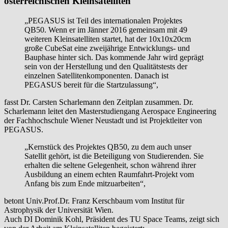
österreichischen Kleinsatelliten
„PEGASUS ist Teil des internationalen Projektes
QB50. Wenn er im Jänner 2016 gemeinsam mit 49
weiteren Kleinsatelliten startet, hat der 10x10x20cm
große CubeSat eine zweijährige Entwicklungs- und
Bauphase hinter sich. Das kommende Jahr wird geprägt
sein von der Herstellung und den Qualitätstests der
einzelnen Satellitenkomponenten. Danach ist
PEGASUS bereit für die Startzulassung“,
fasst Dr. Carsten Scharlemann den Zeitplan zusammen. Dr.
Scharlemann leitet den Masterstudiengang Aerospace Engineering
der Fachhochschule Wiener Neustadt und ist Projektleiter von
PEGASUS.
„Kernstück des Projektes QB50, zu dem auch unser
Satellit gehört, ist die Beteiligung von Studierenden. Sie
erhalten die seltene Gelegenheit, schon während ihrer
Ausbildung an einem echten Raumfahrt-Projekt vom
Anfang bis zum Ende mitzuarbeiten“,
betont Univ.Prof.Dr. Franz Kerschbaum vom Institut für
Astrophysik der Universität Wien.
Auch DI Dominik Kohl, Präsident des TU Space Teams, zeigt sich