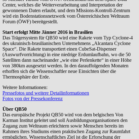
Center, welches die Weiterverarbeitung und Interpretation der
gewonnenen Daten erlaubt, und dem MIssions-Kontroll-Zentrum
wird ein Bodenstationsnetzwerk vom Österreichischen Weltraum
Forum (ÖWF) bereitgestellt.
Start erfolgt Mitte Jänner 2016 in Brasilien
Das Trägersystem für QB50 wird eine Rakete vom Typ Cyclone-4
des ukrainisch-brasilianischen Unternehmens „Alcantara Cyclone
Space“. Die Rakete transportiert einen CubeSat-Dispenser
(Auswurfvorrichtung) in eine niedrige Erdumlaufbahn, wo die 50
Satelliten dann nacheinander „wie eine Perlenkette“ in einer Höhe
von 380km ausgesetzt werden. In den darauffolgenden Monaten
erhoffen sich die Wissenschaftler neue Einsichten über die
Thermosphäre der Erde.
Weitere Informationen:
Pressefotos und weitere Detailinformationen
Fotos von der Pressekonferenz
Über QB50
Das europäische Projekt QB50 wird von dem belgischen Von
Karman Institut geleitet und soll Ausbildungsorganisationen den
Zugang zum Weltraum erleichtern sowie Menschen bereits im
Rahmen ihres Studiums einen praktischen Zugang zur Raumfahrt
ermöglichen. Wissenschaftliches Ziel ist die Erforschung der