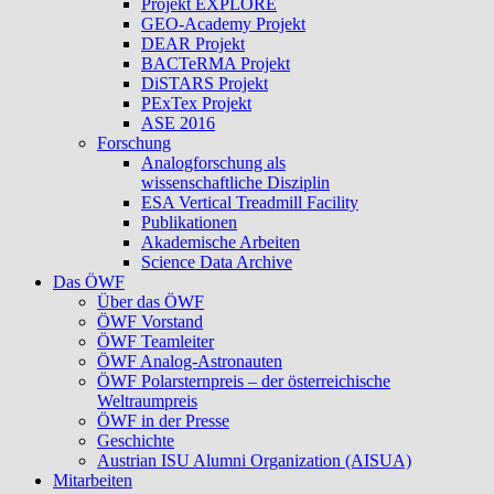
Projekt EXPLORE
GEO-Academy Projekt
DEAR Projekt
BACTeRMA Projekt
DiSTARS Projekt
PExTex Projekt
ASE 2016
Forschung
Analogforschung als
wissenschaftliche Disziplin
ESA Vertical Treadmill Facility
Publikationen
Akademische Arbeiten
Science Data Archive
Das ÖWF
Über das ÖWF
ÖWF Vorstand
ÖWF Teamleiter
ÖWF Analog-Astronauten
ÖWF Polarsternpreis – der österreichische
Weltraumpreis
ÖWF in der Presse
Geschichte
Austrian ISU Alumni Organization (AISUA)
Mitarbeiten