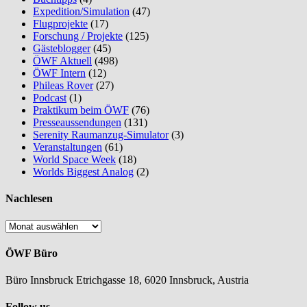
Expedition/Simulation
(47)
Flugprojekte
(17)
Forschung / Projekte
(125)
Gästeblogger
(45)
ÖWF Aktuell
(498)
ÖWF Intern
(12)
Phileas Rover
(27)
Podcast
(1)
Praktikum beim ÖWF
(76)
Presseaussendungen
(131)
Serenity Raumanzug-Simulator
(3)
Veranstaltungen
(61)
World Space Week
(18)
Worlds Biggest Analog
(2)
Nachlesen
Nachlesen
ÖWF Büro
Büro Innsbruck Etrichgasse 18, 6020 Innsbruck, Austria
Follow us