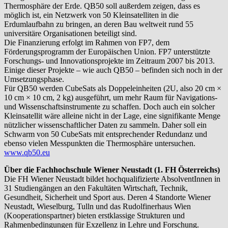
Thermosphäre der Erde. QB50 soll außerdem zeigen, dass es
möglich ist, ein Netzwerk von 50 Kleinsatelliten in die
Erdumlaufbahn zu bringen, an deren Bau weltweit rund 55
universitäre Organisationen beteiligt sind.
Die Finanzierung erfolgt im Rahmen von FP7, dem
Förderungsprogramm der Europäischen Union. FP7 unterstützte
Forschungs- und Innovationsprojekte im Zeitraum 2007 bis 2013.
Einige dieser Projekte – wie auch QB50 – befinden sich noch in der
Umsetzungsphase.
Für QB50 werden CubeSats als Doppeleinheiten (2U, also 20 cm ×
10 cm × 10 cm, 2 kg) ausgeführt, um mehr Raum für Navigations-
und Wissenschaftsinstrumente zu schaffen. Doch auch ein solcher
Kleinsatellit wäre alleine nicht in der Lage, eine signifikante Menge
nützlicher wissenschaftlicher Daten zu sammeln. Daher soll ein
Schwarm von 50 CubeSats mit entsprechender Redundanz und
ebenso vielen Messpunkten die Thermosphäre untersuchen.
www.qb50.eu
Über die Fachhochschule Wiener Neustadt (1. FH Österreichs)
Die FH Wiener Neustadt bildet hochqualifizierte AbsolventInnen in
31 Studiengängen an den Fakultäten Wirtschaft, Technik,
Gesundheit, Sicherheit und Sport aus. Deren 4 Standorte Wiener
Neustadt, Wieselburg, Tulln und das Rudolfinerhaus Wien
(Kooperationspartner) bieten erstklassige Strukturen und
Rahmenbedingungen für Exzellenz in Lehre und Forschung.