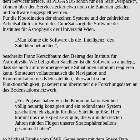
dem Serviceinterface. Ist PEGASUS schon für den Start „verpackt“,
können über den Servicestecker etwa noch die Batterien geladen
und Software eingespielt werden.
Für die Koordination der einzelnen Systeme und der zahlreichen
Arbeitsabläufe an Bord des CubeSat sorgt die Software des
Institutes für Astrophysik der Universität Wien.
„Man könnte die Software als die ‚Intelligenz‘ des
Satelliten betrachten“,
beschreibt Franz Kerschbaum den Beitrag des Instituts für
Astrophysik. Wie bei großen Satelliten ist die Software so angelegt,
dass sie auch auf unvorhergesehene Situationen autonom reagieren
kann. Sie steuert vollautomatisch die Navigation und
Kommunikation des Kleinsatelliten, überwacht seine
Funktionsfähigkeit, paketiert und übermittelt die Forschungsdaten an
das Bodenstationsnetzwerk.
„Für Pegasus haben wir die Kommunikationseinheit
völlig neuartig konzipiert und ein redundantes System
geschaffen, einzigartig für diese Satellitengröße. Hier
kommt uns die Expertise zugute, die wir in den letzten
Jahren mit den Flügen unserer Stratosphärenballons
gesammelt haben“,
so Michael Taraba vom ÖWF. Gemeinsam mit dem Space Data