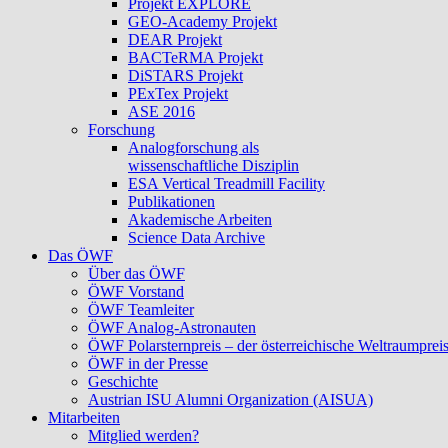
Projekt EXPLORE
GEO-Academy Projekt
DEAR Projekt
BACTeRMA Projekt
DiSTARS Projekt
PExTex Projekt
ASE 2016
Forschung
Analogforschung als
wissenschaftliche Disziplin
ESA Vertical Treadmill Facility
Publikationen
Akademische Arbeiten
Science Data Archive
Das ÖWF
Über das ÖWF
ÖWF Vorstand
ÖWF Teamleiter
ÖWF Analog-Astronauten
ÖWF Polarsternpreis – der österreichische Weltraumprei
ÖWF in der Presse
Geschichte
Austrian ISU Alumni Organization (AISUA)
Mitarbeiten
Mitglied werden?