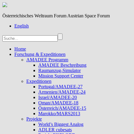
Österreichisches Weltraum Forum Austrian Space Forum
English
Home
Forschung & Expeditionen
AMADEE Programm
AMADEE Beschreibung
Raumanzug-Simulator
Mission Support Center
Expeditionen
Portugal/AMADEE-27
Armenien/AMADEE-24
Israel/AMADEE-20
Oman/AMADEE-18
Österreich/AMADEE-15
Marokko/MARS2013
Projekte
World’s Biggest Analog
ADLER cubesats