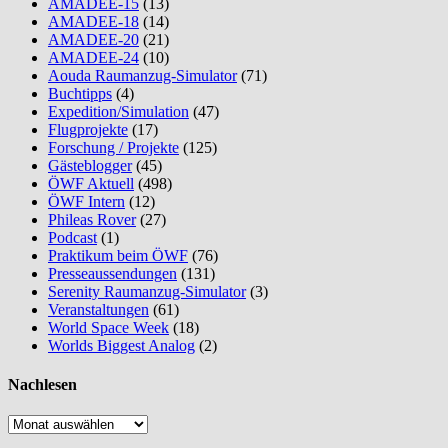
AMADEE-15
(13)
AMADEE-18
(14)
AMADEE-20
(21)
AMADEE-24
(10)
Aouda Raumanzug-Simulator
(71)
Buchtipps
(4)
Expedition/Simulation
(47)
Flugprojekte
(17)
Forschung / Projekte
(125)
Gästeblogger
(45)
ÖWF Aktuell
(498)
ÖWF Intern
(12)
Phileas Rover
(27)
Podcast
(1)
Praktikum beim ÖWF
(76)
Presseaussendungen
(131)
Serenity Raumanzug-Simulator
(3)
Veranstaltungen
(61)
World Space Week
(18)
Worlds Biggest Analog
(2)
Nachlesen
Nachlesen