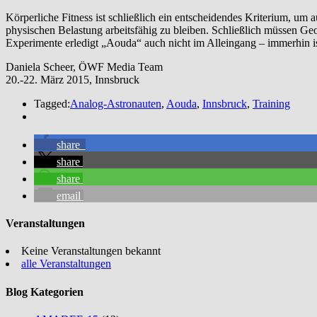
Körperliche Fitness ist schließlich ein entscheidendes Kriterium, u
physischen Belastung arbeitsfähig zu bleiben. Schließlich müssen Ge
Experimente erledigt „Aouda“ auch nicht im Alleingang – immerhin is
Daniela Scheer, ÖWF Media Team
20.-22. März 2015, Innsbruck
Tagged:
Analog-Astronauten
,
Aouda
,
Innsbruck
,
Training
share
share
share
email
Veranstaltungen
Keine Veranstaltungen bekannt
alle Veranstaltungen
Blog Kategorien