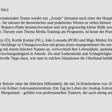
Stix)
ternationalen Teams wieder aus „Aouda“ (benannt nach einer der Haupt
Sie müssen ihr theoretisches und praktisches Wissen in vielen kleinen
Balance-Platte herumschwanken und sich gegenseitig kleine Bälle zuw
s Theorie zum Thema Media Training am Programm, ist heute der Praxi
y (Ö), Kartik Kumar (NL), João Lousada (POR) und Iñigo Muñoz Elor
e Frischlinge zu Übungszwecken mit genau jenen unangenehmen bis un
ung mit einem falschen Namen an, verwechselt Ihre Lebensläufe, spekul
rschungstätigkeit in Abrede. Da sind Authentizität und Schlagfertigkei
olle Tipps dazu, wie man in solchen Situationen die Oberhand behält
rücke ohne die üblichen Hilfsmittel), die mit 24 Holzbrettern von 10 
p im Kölner Astronautenzentrum. Ein Tag im Leben der Analog-Astronaut
orgenlauf – geführt von professionellen Trainern, die auch streng auf