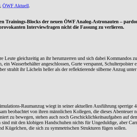
,
ÖWF Aktuell
.
iten Trainings-Blocks der neuen ÖWF Analog-Astronauten – pardon
ovokanten Interviewfragen nicht die Fassung zu verlieren.
Leute gleichzeitig an ihr herumzerren und sich dabei Kommandos zurufe
 ein Wasserbehälter angeschlossen, Gurte verspannt, Schulterpolster ei
er strahlt ihr Lächeln heller als der reflektierende silberne Anzug unte
imulations-Raumanzug wiegt in seiner aktuellen Ausführung sperrige 48 k
am beobachtet von ihren männlichen Kollegen, die dieses Abenteuer n
niert zu bewegen, stehen auch noch Geschicklichkeitsaufgaben auf dem
sind mit den klobigen Handschuhen nichts für Ungeduldige, aber Carme
d Kügelchen, die sich zu symmetrischen Strukturen fügen sollen.