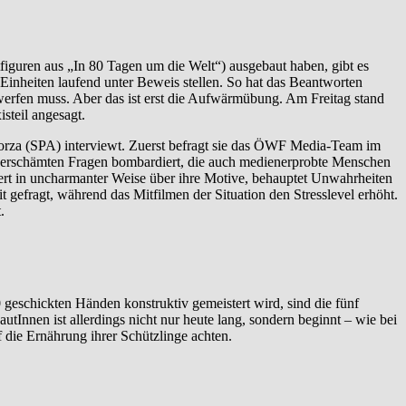
figuren aus „In 80 Tagen um die Welt“) ausgebaut haben, gibt es
 Einheiten laufend unter Beweis stellen. So hat das Beantworten
erfen muss. Aber das ist erst die Aufwärmübung. Am Freitag stand
steil angesagt.
za (SPA) interviewt. Zuerst befragt sie das ÖWF Media-Team im
verschämten Fragen bombardiert, die auch medienerprobte Menschen
iert in uncharmanter Weise über ihre Motive, behauptet Unwahrheiten
t gefragt, während das Mitfilmen der Situation den Stresslevel erhöht.
.
geschickten Händen konstruktiv gemeistert wird, sind die fünf
Innen ist allerdings nicht nur heute lang, sondern beginnt – wie bei
 die Ernährung ihrer Schützlinge achten.