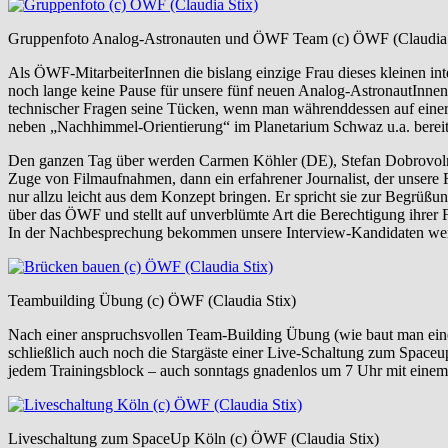
Gruppenfoto Analog-Astronauten und ÖWF Team (c) ÖWF (Claudia 
Als ÖWF-MitarbeiterInnen die bislang einzige Frau dieses kleinen in
noch lange keine Pause für unsere fünf neuen Analog-AstronautInnen. 
technischer Fragen seine Tücken, wenn man währenddessen auf einer 
neben „Nachhimmel-Orientierung“ im Planetarium Schwaz u.a. bereit
Den ganzen Tag über werden Carmen Köhler (DE), Stefan Dobrovoln
Zuge von Filmaufnahmen, dann ein erfahrener Journalist, der unser
nur allzu leicht aus dem Konzept bringen. Er spricht sie zur Begrüß
über das ÖWF und stellt auf unverblümte Art die Berechtigung ihrer Fo
In der Nachbesprechung bekommen unsere Interview-Kandidaten wertv
Teambuilding Übung (c) ÖWF (Claudia Stix)
Nach einer anspruchsvollen Team-Building Übung (wie baut man eine B
schließlich auch noch die Stargäste einer Live-Schaltung zum Spaceu
jedem Trainingsblock – auch sonntags gnadenlos um 7 Uhr mit einem M
Liveschaltung zum SpaceUp Köln (c) ÖWF (Claudia Stix)