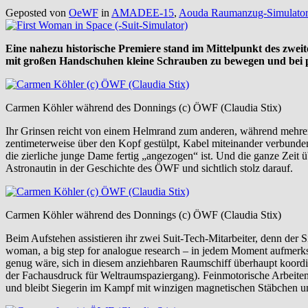
Geposted von
OeWF
in
AMADEE-15
,
Aouda Raumanzug-Simulator
Eine nahezu historische Premiere stand im Mittelpunkt des zwe
mit großen Handschuhen kleine Schrauben zu bewegen und bei pr
Carmen Köhler während des Donnings (c) ÖWF (Claudia Stix)
Ihr Grinsen reicht von einem Helmrand zum anderen, während mehrere 
zentimeterweise über den Kopf gestülpt, Kabel miteinander verbunden,
die zierliche junge Dame fertig „angezogen“ ist. Und die ganze Zeit üb
Astronautin in der Geschichte des ÖWF und sichtlich stolz darauf.
Carmen Köhler während des Donnings (c) ÖWF (Claudia Stix)
Beim Aufstehen assistieren ihr zwei Suit-Tech-Mitarbeiter, denn der S
woman, a big step for analogue research – in jedem Moment aufmerks
genug wäre, sich in diesem anziehbaren Raumschiff überhaupt koordi
der Fachausdruck für Weltraumspaziergang). Feinmotorische Arbeiten 
und bleibt Siegerin im Kampf mit winzigen magnetischen Stäbchen un