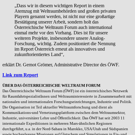
„Dass wir in diesem wichtigen Report in einem
Atemzug mit Weltraumbehörden und großen privaten
Playern genannt werden, ist nicht nur eine großartige
Bestätigung unserer Arbeit, sondern holt das
Österreichische Weltraum Forum auch international
einmal mehr vor den Vorhang. Dies ist für unsere
weiteren Projekte, insbesondere unsere Analog-
Forschung, wichtig. Zudem positioniert die Nennung
im Report Österreich erneut als innovatives und
zukunftorientiertes Land“,
erklärt Dr. Gernot Grömer, Administrative Director des ÖWF.
Link zum Report
ÜBER DAS ÖSTERREICHISCHE WELTRAUM FORUM
Das Österreichische Weltraum Forum (ÖWF) ist ein österreichisches Netzwerk
für RaumfahrtspezialistInnen und Weltrauminteressierte in Zusammenarbeit mit
nationalen und internationalen Forschungseinrichtungen, Industrie und Politik.
Die Organisation ist Teil aktueller Weltraumforschung und dient als
Kommunikations-und Vernetzungsplattform zwischen dem Weltraumsektor,
Industrie, universitärer Lehre und Öffentlichkeit. Das ÖWF hat seit 2003 11
internationale Expeditionen in mehreren Mars-ähnlichen Regionen
durchgeführt, u.a. in der Nord-Sahara in Marokko, USA/Utah und Südspanien
sowie hochgelegene Missionen auf Gletschern und Simulationen in Eis- und