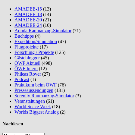
AMADEE-15
(13)
AMADEE-18
(14)
AMADEE-20
(21)
AMADEE-24
(10)
Aouda Raumanzug-Simulator
(71)
Buchtipps
(4)
Expedition/Simulation
(47)
Flugprojekte
(17)
Forschung / Projekte
(125)
Gästeblogger
(45)
ÖWF Aktuell
(498)
ÖWF Intern
(12)
Phileas Rover
(27)
Podcast
(1)
Praktikum beim ÖWF
(76)
Presseaussendungen
(131)
Serenity Raumanzug-Simulator
(3)
Veranstaltungen
(61)
World Space Week
(18)
Worlds Biggest Analog
(2)
Nachlesen