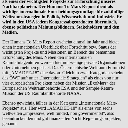
als eines der wichtigsten Projekte zur Erforschung unseres
Nachbarplaneten.
Der Humans To Mars Report dient als
wichtige internationale Entscheidungsgrundlage für zukünftige
Weltraumstrategien in Politik, Wissenschaft und Industrie. Er
wird in den USA jedem Kongressabgeordneten übermittelt,
ebenso politischen Meinungsbildnern, Stakeholdern und den
Medien.
Der Humans To Mars Report erscheint einmal im Jahr und bietet
einen internationalen Überblick über Fortschritt bzw. Status der
wichtigsten Projekte und Missionen im Bereich der bemannten
Erforschung des Mars. Neben den internationalen
Raumfahrtagenturen werden hier nur wenige private Organisationen
oder Unternehmen gelistet. Das Österreichische Weltraum Forum ist
mit „AMADEE-18″ eine davon. Gleich in zwei Kategorien scheint
das ÖWF auf: unter „Internationale Strategien“ als eines von nur
vier europäischen Projekten neben der Mission „ExoMars“ der
Europäischen Weltraumbehörde ESA und der Sample-Return-
Mission der US-Raumfahrtbehörde NASA.
Ebenso gewichtig fällt es in der Kategorie „Internationale Mars-
Projekte“ aus. Hier wird „AMADEE-18″ als eines von sechs
weltweiten „impressive, well funded, non governmental“, also
beeindruckenden und gut finanzierten Nicht-Regierungsprojekten,
genannt.