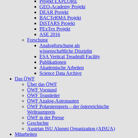
Projekt EXPLORE
GEO-Academy Projekt
DEAR Projekt
BACTeRMA Projekt
DiSTARS Projekt
PExTex Projekt
ASE 2016
Forschung
Analogforschung als
wissenschaftliche Disziplin
ESA Vertical Treadmill Facility
Publikationen
Akademische Arbeiten
Science Data Archive
Das ÖWF
Über das ÖWF
ÖWF Vorstand
ÖWF Teamleiter
ÖWF Analog-Astronauten
ÖWF Polarsternpreis – der österreichische
Weltraumpreis
ÖWF in der Presse
Geschichte
Austrian ISU Alumni Organization (AISUA)
Mitarbeiten