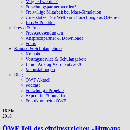
Mitglied werden?
Forschungspartner werden?
Freiwillige Mitarbeit bei Mars-Simulation
Unterstützen Sie Weltraum-Forschung aus Österreich
Jobs & Praktika
Presse & Fotos
Presseaussendungen
Ansprechpartner & Downloads
Fotos
Kontakt & Schulangebote
Kontakt
Vortragsservice & Schulangebote
Junior Analog Astronauts 2026
Veranstaltungen
Blog
ÖWF Aktuell
Podcast
Forschung / Projekte
Expedition/Simulation
Praktikum beim ÖWF
16 Mai
2018
ÖWF Teil des einflussreichen „Humans