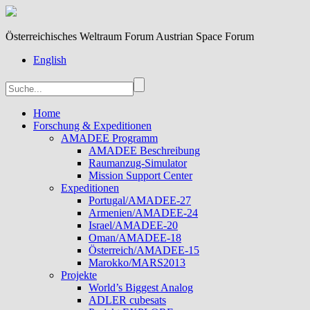
Österreichisches Weltraum Forum Austrian Space Forum
English
Home
Forschung & Expeditionen
AMADEE Programm
AMADEE Beschreibung
Raumanzug-Simulator
Mission Support Center
Expeditionen
Portugal/AMADEE-27
Armenien/AMADEE-24
Israel/AMADEE-20
Oman/AMADEE-18
Österreich/AMADEE-15
Marokko/MARS2013
Projekte
World’s Biggest Analog
ADLER cubesats