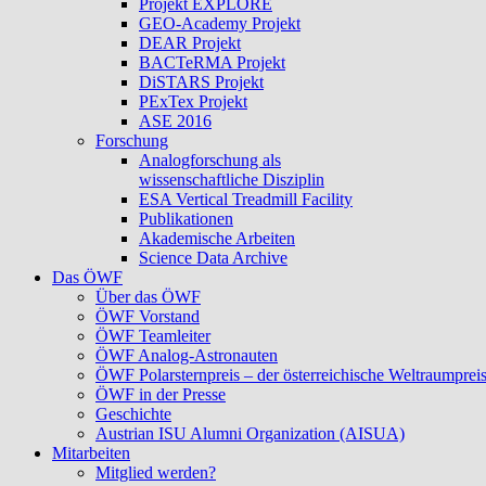
Projekt EXPLORE
GEO-Academy Projekt
DEAR Projekt
BACTeRMA Projekt
DiSTARS Projekt
PExTex Projekt
ASE 2016
Forschung
Analogforschung als
wissenschaftliche Disziplin
ESA Vertical Treadmill Facility
Publikationen
Akademische Arbeiten
Science Data Archive
Das ÖWF
Über das ÖWF
ÖWF Vorstand
ÖWF Teamleiter
ÖWF Analog-Astronauten
ÖWF Polarsternpreis – der österreichische Weltraumprei
ÖWF in der Presse
Geschichte
Austrian ISU Alumni Organization (AISUA)
Mitarbeiten
Mitglied werden?