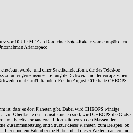
9 kurz vor 10 Uhr MEZ an Bord einer
Sojus
-Rakete vom europäischen
 Unternehmen Arianespace.
ngebaut wurde, und einer Satellitenplattform, die das Teleskop
ission unter gemeinsamer Leitung der Schweiz und der europäischen
en, Schweden und Großbritannien. Erst im August 2019 hatte CHEOPS
nnt ist, dass es dort Planeten gibt. Dabei wird CHEOPS winzige
ional zur Oberfläche des Transitplaneten sind, wird CHEOPS die Größe
n mit bereits vorhandenen Informationen zu den Massen der
r die Zusammensetzung und Struktur dieser Planeten, zum Beispiel, ob
aftler dann ein Bild über die Habitabilität dieser Welten machen und