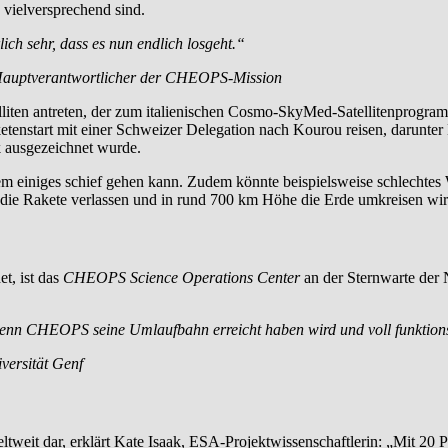
vielversprechend sind.
ich sehr, dass es nun endlich losgeht.“
d Hauptverantwortlicher der CHEOPS-Mission
en antreten, der zum italienischen Cosmo-SkyMed-Satellitenprogramm 
tenstart mit einer Schweizer Delegation nach Kourou reisen, darunte
k ausgezeichnet wurde.
dem einiges schief gehen kann. Zudem könnte beispielsweise schlechtes 
ie Rakete verlassen und in rund 700 km Höhe die Erde umkreisen wir
t, ist das
CHEOPS Science Operations Center
an der Sternwarte der N
wenn CHEOPS seine Umlaufbahn erreicht haben wird und voll funktionst
versität Genf
ltweit dar, erklärt Kate Isaak, ESA-Projektwissenschaftlerin: „Mit 20 