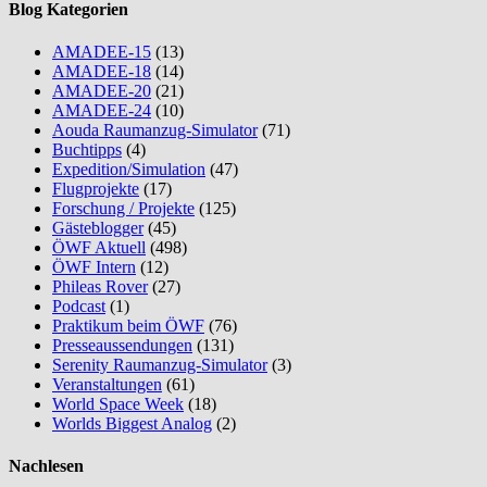
Blog Kategorien
AMADEE-15
(13)
AMADEE-18
(14)
AMADEE-20
(21)
AMADEE-24
(10)
Aouda Raumanzug-Simulator
(71)
Buchtipps
(4)
Expedition/Simulation
(47)
Flugprojekte
(17)
Forschung / Projekte
(125)
Gästeblogger
(45)
ÖWF Aktuell
(498)
ÖWF Intern
(12)
Phileas Rover
(27)
Podcast
(1)
Praktikum beim ÖWF
(76)
Presseaussendungen
(131)
Serenity Raumanzug-Simulator
(3)
Veranstaltungen
(61)
World Space Week
(18)
Worlds Biggest Analog
(2)
Nachlesen