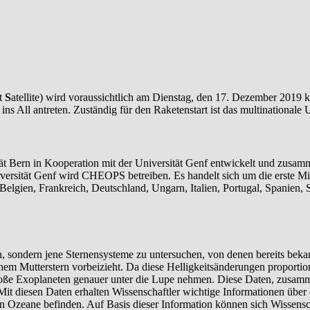
et
S
atellite) wird voraussichtlich am Dienstag, den 17. Dezember 201
s All antreten. Zuständig für den Raketenstart ist das multinationale
 Bern in Kooperation mit der Universität Genf entwickelt und zusamme
versität Genf wird CHEOPS betreiben. Es handelt sich um die erste M
, Belgien, Frankreich, Deutschland, Ungarn, Italien, Portugal, Spani
, sondern jene Sternensysteme zu untersuchen, von denen bereits beka
inem Mutterstern vorbeizieht. Da diese Helligkeitsänderungen proport
ße Exoplaneten genauer unter die Lupe nehmen. Diese Daten, zusamme
 Mit diesen Daten erhalten Wissenschaftler wichtige Informationen übe
en Ozeane befinden. Auf Basis dieser Information können sich Wissensch