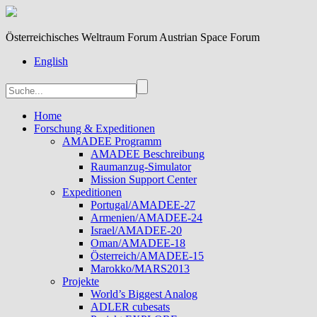
Österreichisches Weltraum Forum Austrian Space Forum
English
Home
Forschung & Expeditionen
AMADEE Programm
AMADEE Beschreibung
Raumanzug-Simulator
Mission Support Center
Expeditionen
Portugal/AMADEE-27
Armenien/AMADEE-24
Israel/AMADEE-20
Oman/AMADEE-18
Österreich/AMADEE-15
Marokko/MARS2013
Projekte
World’s Biggest Analog
ADLER cubesats