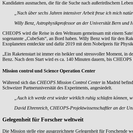
Kandidaten ausmachen, die für die Suche nach außerirdischem Leben 
„Nach über sechs Jahren intensiver Arbeit freue ich mich natürl
Willy Benz, Astrophysikprofessor an der Universität Bern un
CHEOPS wird die Reise in den Weltraum gemeinsam mit einem Satellit
sogenannte „CubeSats“, an Bord haben. Willy Benz wird für den Rake
Exoplaneten entdeckte und dafür 2019 mit dem Nobelpreis für Physi
„Ein Raketenstart ist immer ein heikler und stressvoller Moment, in 
Benz. Nach dem Start wird es ca. 140 Minuten dauern, bis CHEOPS d
Mission control und Science Operation Center
Während sich das
CHEOPS Mission Control Center
in Madrid befinde
Schweizer Partneruniversität des Experiments, angesiedelt.
„Auch ich werde erst wieder wirklich ruhig schlafen können, 
David Ehrenreich, CHEOPS-Projektwissenschaftler an der Uni
Gelegenheit für Forscher weltweit
Die Mission stelle eine ausgezeichnete Gelegenheit für Forschende we