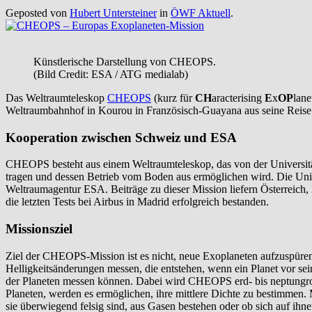
Geposted von
Hubert Untersteiner
in
ÖWF Aktuell
.
Künstlerische Darstellung von CHEOPS.
(Bild Credit: ESA / ATG medialab)
Das Weltraumteleskop
CHEOPS
(kurz für
CH
aracterising
E
x
OP
lan
Weltraumbahnhof in Kourou in Französisch-Guayana aus seine Reise in
Kooperation zwischen Schweiz und ESA
CHEOPS besteht aus einem Weltraumteleskop, das von der Universität
tragen und dessen Betrieb vom Boden aus ermöglichen wird. Die Uni
Weltraumagentur ESA. Beiträge zu dieser Mission liefern Österreich
die letzten Tests bei Airbus in Madrid erfolgreich bestanden.
Missionsziel
Ziel der CHEOPS-Mission ist es nicht, neue Exoplaneten aufzuspüren
Helligkeitsänderungen messen, die entstehen, wenn ein Planet vor se
der Planeten messen können. Dabei wird CHEOPS erd- bis neptungro
Planeten, werden es ermöglichen, ihre mittlere Dichte zu bestimmen.
sie überwiegend felsig sind, aus Gasen bestehen oder ob sich auf ihn