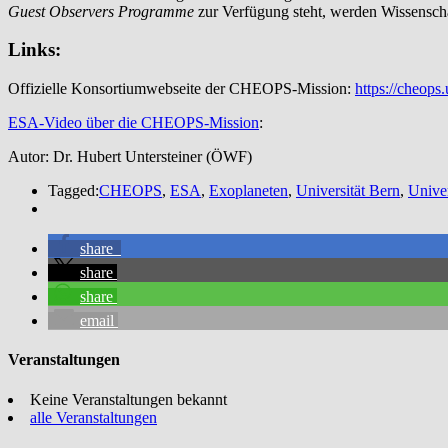
Guest Observers Programme
zur Verfügung steht, werden Wissenscha
Links:
Offizielle Konsortiumwebseite der CHEOPS-Mission:
https://cheops.
ESA-Video über die CHEOPS-Mission
:
Autor: Dr. Hubert Untersteiner (ÖWF)
Tagged:
CHEOPS
,
ESA
,
Exoplaneten
,
Universität Bern
,
Univer
share
share
share
email
Veranstaltungen
Keine Veranstaltungen bekannt
alle Veranstaltungen