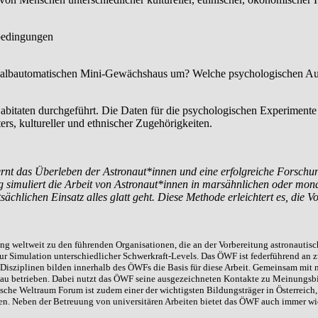
bedingungen
halbautomatischen Mini-Gewächshaus um? Welche psychologischen Ausw
bitaten durchgeführt. Die Daten für die psychologischen Experimente 
rs, kultureller und ethnischer Zugehörigkeiten.
rnt das Überleben der Astronaut*innen und eine erfolgreiche Forschu
ng simuliert die Arbeit von Astronaut*innen in marsähnlichen oder m
chlichen Einsatz alles glatt geht.
Diese Methode erleichtert es, die V
 weltweit zu den führenden Organisationen, die an der Vorbereitung astronautisch
zur Simulation unterschiedlicher Schwerkraft-Levels. Das ÖWF ist federführend an 
Disziplinen bilden innerhalb des ÖWFs die Basis für diese Arbeit. Gemeinsam mit 
au betrieben. Dabei nutzt das ÖWF seine ausgezeichneten Kontakte zu Meinungsbi
sche Weltraum Forum ist zudem einer der wichtigsten Bildungsträger in Österreic
hen. Neben der Betreuung von universitären Arbeiten bietet das ÖWF auch immer w