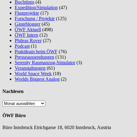
Buchtipps
(4)
Expedition/Simulation
(47)
Flugprojekte
(17)
Forschung / Projekte
(125)
Gästeblogger
(45)
ÖWF Aktuell
(498)
ÖWF Intern
(12)
Phileas Rover
(27)
Podcast
(1)
Praktikum beim ÖWF
(76)
Presseaussendungen
(131)
Serenity Raumanzug-Simulator
(3)
Veranstaltungen
(61)
World Space Week
(18)
Worlds Biggest Analog
(2)
Nachlesen
Nachlesen
ÖWF Büro
Büro Innsbruck Etrichgasse 18, 6020 Innsbruck, Austria