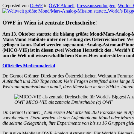
Geposted von
OeWF
in
ÖWF Aktuell
,
Presseaussendungen
,
Worlds 
ÖWF in Wien ist zentrale Drehscheibe!
Am 13. Oktober startete die bislang größte Mond/Mars-Analog-Mi
Mars/Mond-Habitate unter der Leitung des Österreichischen We
gelingen kann. Dabei werden sogenannte Analog-Astronaut*inne
(MICO-VIE) ist in diesen zwei Wochen Herzstück des „World’s Bi
um die Welt mit wissenschaftlichem Know-How unterstützen und d
Offizielles Medienmaterial
Dr. Gernot Grömer, Direktor des Österreichischen Weltraum Forums:
Aufenthalt und 200 Tage retour. Viele Fragen betreffend diese lange
Weltraumorganisationen damit, dass Menschen in den 2040er Jahren
ÖWF MICO-VIE als zentrale Drehscheibe (c) ÖWF
Dr. Gernot Grömer:
„Zum ersten Mal arbeiten 200 Forschende in Afr
vorzubereiten. Dazu werden sie den Aufenthalt am Mond oder Mars so r
die seltene Gelegenheit, ihre Experimente von bis zu 16 Gruppen glei
Dr. Anika Mehlis ist ÖWF-Analog-Astronautin. Für World’s Biggest A