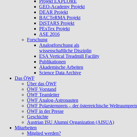
Projekt EXPLORE
GEO-Academy Projekt
DEAR Projekt
BACTeRMA Projekt
DiSTARS Projekt
PExTex Projekt
ASE 2016
Forschung
Analogforschung als
wissenschaftliche Disziplin
ESA Vertical Treadmill Facility
Publikationen
Akademische Arbeiten
Science Data Archive
Das ÖWF
Über das ÖWF
ÖWF Vorstand
ÖWF Teamleiter
ÖWF Analog-Astronauten
ÖWF Polarsternpreis – der österreichische Weltraumprei
ÖWF in der Presse
Geschichte
Austrian ISU Alumni Organization (AISUA)
Mitarbeiten
Mitglied werden?