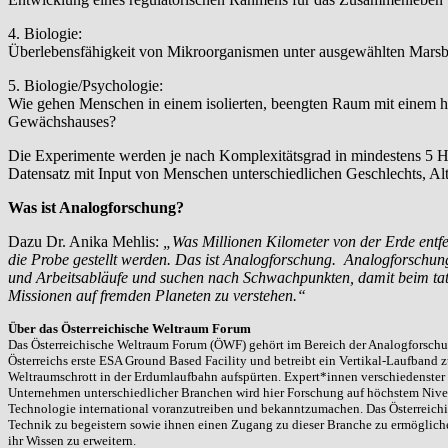
4. Biologie:
Überlebensfähigkeit von Mikroorganismen unter ausgewählten Mars
5. Biologie/Psychologie:
Wie gehen Menschen in einem isolierten, beengten Raum mit einem 
Gewächshauses?
Die Experimente werden je nach Komplexitätsgrad in mindestens 5 Ha
Datensatz mit Input von Menschen unterschiedlichen Geschlechts, Alte
Was ist Analogforschung?
Dazu Dr. Anika Mehlis:
„Was Millionen Kilometer von der Erde entfe
die Probe gestellt werden. Das ist Analogforschung. Analogforschu
und Arbeitsabläufe und suchen nach Schwachpunkten, damit beim tatsä
Missionen auf fremden Planeten zu verstehen.“
Über das Österreichische Weltraum Forum
Das Österreichische Weltraum Forum (ÖWF) gehört im Bereich der Analogforschung
Österreichs erste ESA Ground Based Facility und betreibt ein Vertikal-Laufband 
Weltraumschrott in der Erdumlaufbahn aufspürten. Expert*innen verschiedenster 
Unternehmen unterschiedlicher Branchen wird hier Forschung auf höchstem Nive
Technologie international voranzutreiben und bekanntzumachen. Das Österreichi
Technik zu begeistern sowie ihnen einen Zugang zu dieser Branche zu ermöglic
ihr Wissen zu erweitern.