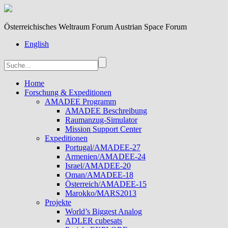
Österreichisches Weltraum Forum Austrian Space Forum
English
Home
Forschung & Expeditionen
AMADEE Programm
AMADEE Beschreibung
Raumanzug-Simulator
Mission Support Center
Expeditionen
Portugal/AMADEE-27
Armenien/AMADEE-24
Israel/AMADEE-20
Oman/AMADEE-18
Österreich/AMADEE-15
Marokko/MARS2013
Projekte
World’s Biggest Analog
ADLER cubesats