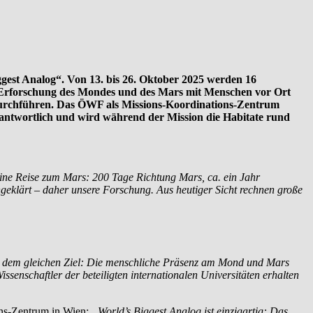
ggest Analog“. Von 13. bis 26. Oktober 2025 werden 16
e Erforschung des Mondes und des Mars mit Menschen vor Ort
durchführen. Das ÖWF als Missions-Koordinations-Zentrum
rantwortlich und wird während der Mission die Habitate rund
 eine Reise zum Mars: 200 Tage Richtung Mars, ca. ein Jahr
ngeklärt – daher unsere Forschung. Aus heutiger Sicht rechnen große
it dem gleichen Ziel: Die menschliche Präsenz am Mond und Mars
senschaftler der beteiligten internationalen Universitäten erhalten
ons-Zentrum in Wien:
„World’s Biggest Analog ist einzigartig: Das