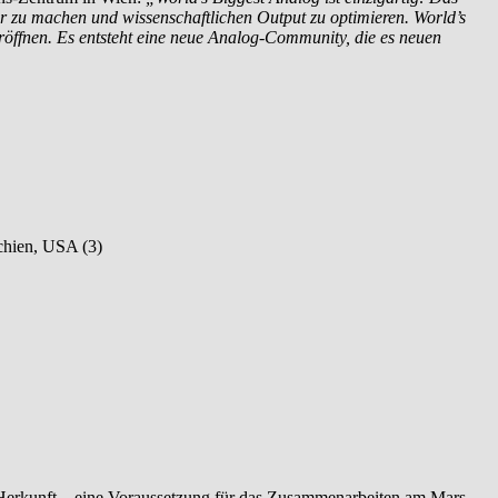
bar zu machen und wissenschaftlichen Output zu optimieren. World’s
röffnen. Es entsteht eine neue Analog-Community, die es neuen
echien, USA (3)
 Herkunft – eine Voraussetzung für das Zusammenarbeiten am Mars