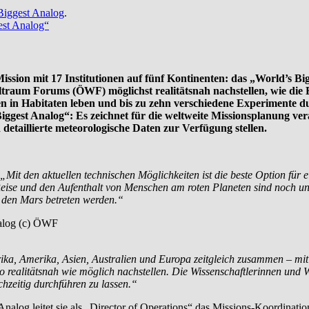
Biggest Analog
.
ssion mit 17 Institutionen auf fünf Kontinenten: das „World’s Bi
ltraum Forums (ÖWF) möglichst realitätsnah nachstellen, wie di
n in Habitaten leben und bis zu zehn verschiedene Experimente 
ggest Analog“: Es zeichnet für die weltweite Missionsplanung ve
etaillierte meteorologische Daten zur Verfügung stellen.
„Mit den aktuellen technischen Möglichkeiten ist die beste Option für
 Reise und den Aufenthalt von Menschen am roten Planeten sind noch u
 den Mars betreten werden.“
ika, Amerika, Asien, Australien und Europa zeitgleich zusammen – m
ealitätsnah wie möglich nachstellen. Die Wissenschaftlerinnen und Wis
chzeitig durchführen zu lassen.“
nalog leitet sie als „Director of Operations“ das Missions-Koordinati