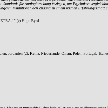
liche Standards für Analogforschung festlegen, um Ergebnisse vergleich
üngeren Institutionen den Zugang zu einem reichen Erfahrungsschatz e
Indien, Jordanien (2), Kenia, Niederlande, Oman, Polen, Portugal, Tsch
on Menschen unterschiedlicher kultureller, ethnischer, ökonomischer