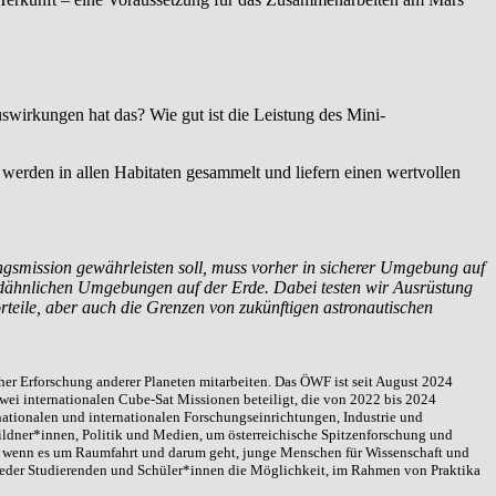
irkungen hat das? Wie gut ist die Leistung des Mini-
werden in allen Habitaten gesammelt und liefern einen wertvollen
ngsmission gewährleisten soll, muss vorher in sicherer Umgebung auf
ondähnlichen Umgebungen auf der Erde.
Dabei testen wir Ausrüstung
orteile, aber auch die Grenzen von zukünftigen astronautischen
er Erforschung anderer Planeten mitarbeiten. Das ÖWF ist seit August 2024
zwei internationalen Cube-Sat Missionen beteiligt, die von 2022 bis 2024
nationalen und internationalen Forschungseinrichtungen, Industrie und
ldner*innen, Politik und Medien, um österreichische Spitzenforschung und
h, wenn es um Raumfahrt und darum geht, junge Menschen für Wissenschaft und
ieder Studierenden und Schüler*innen die Möglichkeit, im Rahmen von Praktika