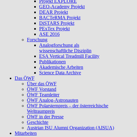
Projekt EXPLORE
GEO-Academy Projekt
DEAR Projekt
BACTeRMA Projekt
DiSTARS Projekt
PExTex Projekt
ASE 2016
Forschung
Analogforschung als
wissenschaftliche Disziplin
ESA Vertical Treadmill Facility
Publikationen
Akademische Arbeiten
Science Data Archive
Das ÖWF
Über das ÖWF
ÖWF Vorstand
ÖWF Teamleiter
ÖWF Analog-Astronauten
ÖWF Polarsternpreis – der österreichische
Weltraumpreis
ÖWF in der Presse
Geschichte
Austrian ISU Alumni Organization (AISUA)
Mitarbeiten