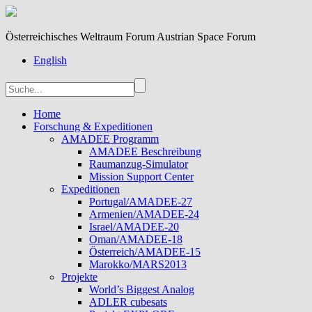
Österreichisches Weltraum Forum Austrian Space Forum
English
Home
Forschung & Expeditionen
AMADEE Programm
AMADEE Beschreibung
Raumanzug-Simulator
Mission Support Center
Expeditionen
Portugal/AMADEE-27
Armenien/AMADEE-24
Israel/AMADEE-20
Oman/AMADEE-18
Österreich/AMADEE-15
Marokko/MARS2013
Projekte
World’s Biggest Analog
ADLER cubesats