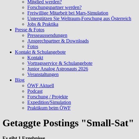
Mitglied werden?
Forschungspartner werden?
Freiwillige Mitarbeit bei Mars-Simulation
Unterstützen Sie Weltraum-Forschung aus Österreich
Jobs & Praktika
Presse & Fotos
Presseaussendungen
Ansprechpartner & Downloads
Fotos
Kontakt & Schulangebote
Kontakt
Vortragsservice & Schulangebote
Junior Analog Astronauts 2026
Veranstaltungen
Blog
ÖWF Aktuell
Podcast
Forschung / Projekte
Expedition/Simulation
Praktikum beim ÖWF
Getaggte Postings "Small-Sat"
Es gibt 1 Ergebnisse