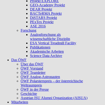
Projekt EXPLORE
GEO-Academy Projekt
DEAR Projekt
BACTeRMA Projekt
DiSTARS Projekt
PExTex Projekt
ASE 2016
Forschung
Analogforschung als
wissenschaftliche Disziplin
ESA Vertical Treadmill Facility
Publikationen
Akademische Arbeiten
Science Data Archive
Das ÖWF
Über das ÖWF
ÖWF Vorstand
ÖWF Teamleiter
ÖWF Analog-Astronauten
ÖWF Polarsternpreis – der österreichische
Weltraumpreis
ÖWF in der Presse
Geschichte
Austrian ISU Alumni Organization (AISUA)
Mitarbeiten