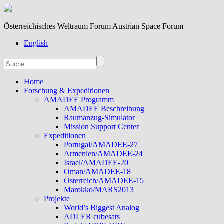
Österreichisches Weltraum Forum Austrian Space Forum
English
Home
Forschung & Expeditionen
AMADEE Programm
AMADEE Beschreibung
Raumanzug-Simulator
Mission Support Center
Expeditionen
Portugal/AMADEE-27
Armenien/AMADEE-24
Israel/AMADEE-20
Oman/AMADEE-18
Österreich/AMADEE-15
Marokko/MARS2013
Projekte
World’s Biggest Analog
ADLER cubesats