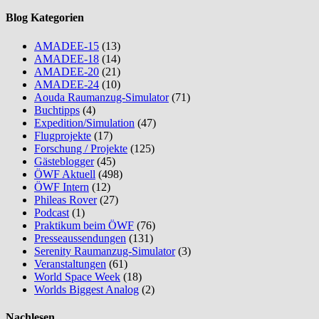
Blog Kategorien
AMADEE-15
(13)
AMADEE-18
(14)
AMADEE-20
(21)
AMADEE-24
(10)
Aouda Raumanzug-Simulator
(71)
Buchtipps
(4)
Expedition/Simulation
(47)
Flugprojekte
(17)
Forschung / Projekte
(125)
Gästeblogger
(45)
ÖWF Aktuell
(498)
ÖWF Intern
(12)
Phileas Rover
(27)
Podcast
(1)
Praktikum beim ÖWF
(76)
Presseaussendungen
(131)
Serenity Raumanzug-Simulator
(3)
Veranstaltungen
(61)
World Space Week
(18)
Worlds Biggest Analog
(2)
Nachlesen