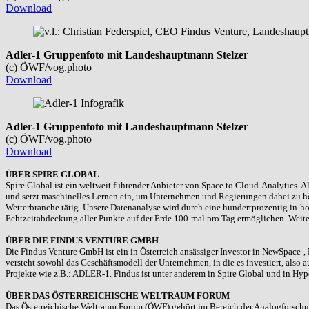
Download
Adler-1 Gruppenfoto mit Landeshauptmann Stelzer
(c) ÖWF/vog.photo
Download
Adler-1 Gruppenfoto mit Landeshauptmann Stelzer
(c) ÖWF/vog.photo
Download
ÜBER SPIRE GLOBAL
Spire Global ist ein weltweit führender Anbieter von Space to Cloud-Analytics. A
und setzt maschinelles Lernen ein, um Unternehmen und Regierungen dabei zu helfe
Wetterbranche tätig. Unsere Datenanalyse wird durch eine hundertprozentig in-ho
Echtzeitabdeckung aller Punkte auf der Erde 100-mal pro Tag ermöglichen. Weite
ÜBER DIE FINDUS VENTURE GMBH
Die Findus Venture GmbH ist ein in Österreich ansässiger Investor in NewSpace-,
versteht sowohl das Geschäftsmodell der Unternehmen, in die es investiert, also
Projekte wie z.B.: ADLER-1. Findus ist unter anderem in Spire Global und in Hyp
ÜBER DAS ÖSTERREICHISCHE WELTRAUM FORUM
Das Österreichische Weltraum Forum (ÖWF) gehört im Bereich der Analogforschung