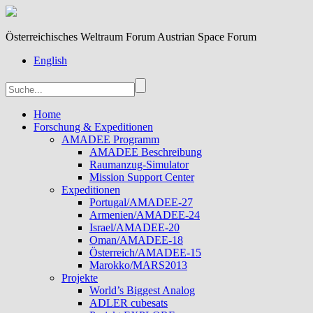
Österreichisches Weltraum Forum Austrian Space Forum
English
Home
Forschung & Expeditionen
AMADEE Programm
AMADEE Beschreibung
Raumanzug-Simulator
Mission Support Center
Expeditionen
Portugal/AMADEE-27
Armenien/AMADEE-24
Israel/AMADEE-20
Oman/AMADEE-18
Österreich/AMADEE-15
Marokko/MARS2013
Projekte
World’s Biggest Analog
ADLER cubesats