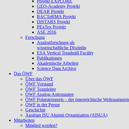
Projekt EXPLORE
GEO-Academy Projekt
DEAR Projekt
BACTeRMA Projekt
DiSTARS Projekt
PExTex Projekt
ASE 2016
Forschung
Analogforschung als
wissenschaftliche Disziplin
ESA Vertical Treadmill Facility
Publikationen
Akademische Arbeiten
Science Data Archive
Das ÖWF
Über das ÖWF
ÖWF Vorstand
ÖWF Teamleiter
ÖWF Analog-Astronauten
ÖWF Polarsternpreis – der österreichische Weltraumprei
ÖWF in der Presse
Geschichte
Austrian ISU Alumni Organization (AISUA)
Mitarbeiten
Mitglied werden?