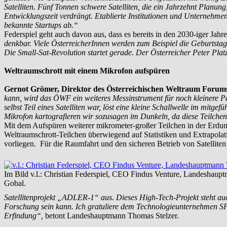
Satelliten. Fünf Tonnen schwere Satelliten, die ein Jahrzehnt Planung
Entwicklungszeit verdrängt. Etablierte Institutionen und Unternehm
bekannte Startups ab.“
Federspiel geht auch davon aus, dass es bereits in den 2030-iger Jahr
denkbar. Viele ÖsterreicherInnen werden zum Beispiel die Geburtstag
Die Small-Sat-Revolution startet gerade. Der Österreicher Peter Platz
Weltraumschrott mit einem Mikrofon aufspüren
Gernot Grömer, Direktor des Österreichischen Weltraum Forum
kann, wird das ÖWF ein weiteres Messinstrument für noch kleinere Pa
selbst Teil eines Satelliten war, löst eine kleine Schallwelle im mitge
Mikrofon kartografieren wir sozusagen im Dunkeln, da diese Teilchen
Mit dem Aufspüren weiterer mikrometer-großer Teilchen in der Erdum
Weltraumschrott-Teilchen überwiegend auf Statistiken und Extrapola
vorliegen. Für die Raumfahrt und den sicheren Betrieb von Satellite
Im Bild v.l.: Christian Federspiel, CEO Findus Venture, Landeshau
Gobal.
Satellitenprojekt „ADLER-1“ aus. Dieses High-Tech-Projekt steht auc
Forschung sein kann. Ich gratuliere dem Technologieunternehmen SP
Erfindung“,
betont Landeshauptmann Thomas Stelzer.