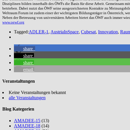
Disziplinen bilden innerhalb des ÖWFs die Basis für diese Arbeit. Gemeinsam mi
betrieben. Dabei nutzt das ÖWF seine ausgezeichneten Kontakte zu Meinungsbild
Weltraum Forum ist zudem einer der wichtigsten Bildungsträger in Österreich, 
Neben der Betreuung von universitären Arbeiten bietet das ÖWF auch immer wied
www.oewf.org
Tagged:
ADLER-1
,
AustriaInSpace
,
Cubesat
,
Innovation
,
Raum
share
share
share
email
Veranstaltungen
Keine Veranstaltungen bekannt
alle Veranstaltungen
Blog Kategorien
AMADEE-15
(13)
AMADEE-18
(14)