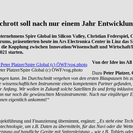
rott soll nach nur einem Jahr Entwicklungs
nternehmens Spire Global im Silicon Valley, Christian Federspie
ums, präsentierten heute im Ars Electronica Center in Linz das 
für die Kopplung zwischen Innovation/Wissenschaft und Wirtschaft/
021 starten.
Von der Idee ins All
er Platzer/Spire Global (c) ÖWF/vog.photo
Dazu
Peter Platzer,
ringen kann. Im Durchschnitt vergehen von den ersten Blaupausen bis zum
wissenschaftlichen Instrumente einen kompetenten Partner gefunden, d
r Anfang. Wir wollen in Zukunft solche Satelliten fix und fertig inklusiv
n nur noch die gewünschten Messinstrumente. Nach nur einjähriger En
Innen eigentlich ankommt!“
rojektführung und Finanzierung übernimmt, ergänzt:
„Es steht eine Techn
umtechnologie, um z.B. Daten zu übermitteln, für das Navi oder die Wet
g auf handliche Geräte mit Spitzenleistung – wie z.B. Tablets oder M