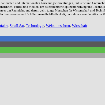
t nationalen und internationalen Forschungseinrichtungen, Industrie und Unterne
nerInnen, Politik und Medien, um österreichische Spitzenforschung und Technolo
wenn es um Raumfahrt und darum geht, junge Menschen für Wissenschaft und Techni
er Studierenden und SchülerInnen die Möglichkeit, im Rahmen von Praktika ihr Wi
fahrt
,
Small-Sat
,
Technologie
,
Weltraumschrott
,
Wirtschaft