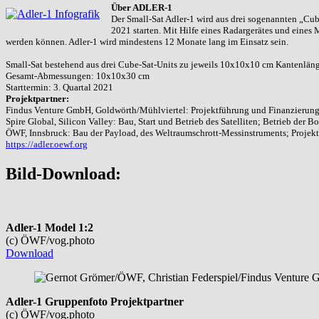
Über ADLER-1
Der Small-Sat Adler-1 wird aus drei sogenannten „Cub
2021 starten. Mit Hilfe eines Radargerätes und eines 
werden können. Adler-1 wird mindestens 12 Monate lang im Einsatz sein.
Small-Sat bestehend aus drei Cube-Sat-Units zu jeweils 10x10x10 cm Kantenläng
Gesamt-Abmessungen: 10x10x30 cm
Starttermin: 3. Quartal 2021
Projektpartner:
Findus Venture GmbH, Goldwörth/Mühlviertel: Projektführung und Finanzierun
Spire Global, Silicon Valley: Bau, Start und Betrieb des Satelliten; Betrieb der B
ÖWF, Innsbruck: Bau der Payload, des Weltraumschrott-Messinstruments; Projek
https://adler.oewf.org
Bild-Download:
Adler-1 Model 1:2
(c) ÖWF/vog.photo
Download
Adler-1 Gruppenfoto Projektpartner
(c) ÖWF/vog.photo