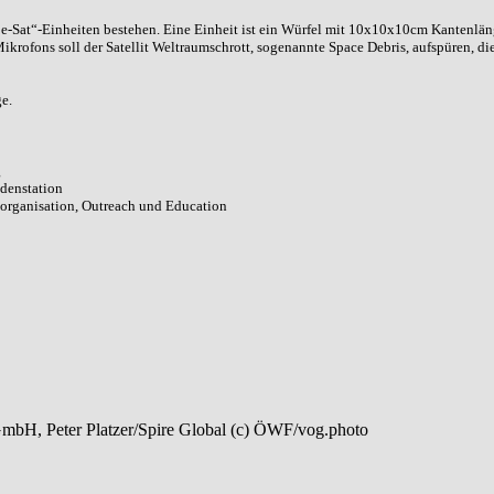
e-Sat“-Einheiten bestehen. Eine Einheit ist ein Würfel mit 10x10x10cm Kantenlänge
Mikrofons soll der Satellit Weltraumschrott, sogenannte Space Debris, aufspüren, di
e.
g
odenstation
torganisation, Outreach und Education