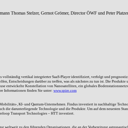
ls vollständig vertikal integrierter SaaS-Player identifiziert, verfolgt und progn
n, Entscheidungen darüber zu treffen, was als nächstes zu tun ist. Die Produkte u
use entwickelte Konstellation von Nanosatelliten, ein globales Bodenstationsnetz
re Informationen finden Sie unter:
www.spire.com
 Mobilitäts-, KI- und Qantum-Unternehmen. Findus investiert in nachhaltige Techn
 auch die darunterliegende Technologie und die Produkte. Um auf dem neuesten Stan
erloop Transport Technologies – HTT investiert.
 weltweit zu den führenden Organisationen, die an der Vorbereitung astronautisch