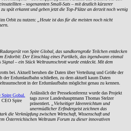
insatelliten – sogenannten Small-Sats – mit deutlich kürzerer
u spät erkannt und geben jetzt die Top-Plätze an derzeit noch wenig
n im Orbit zu nutzen:
„Heute ist das für die meisten noch nicht
hern.
 Radargerät von Spire Global, das sandkorngroße Teilchen entdecken
im Erdorbit: Der Einschlag eines Partikels, das irgendwann einmal
ches Signal – ein Stück Weltraumschrott wurde entdeckt. Mit dem
otts bei. Aktuell beruhen die Daten über Verteilung und Größe der
ch der Erdumlaufbahn schließen, zu dem aktuell kaum Daten
 Weltraumschrott in der Erdumlaufbahn möglichst genau zu kennen.
Anlässlich der Pressekonferenz wurde das Projekt
tags zuvor Landeshauptmann Thomas Stelzer
r, CEO Spire
präsentiert.
„Vielseitiger Ideenreichtum und
unermüdlicher Erfindergeist zeichnen das
tark die Verknüpfung zwischen Wirtschaft, Wissenschaft und
em Österreichischen Weltraum Forum zu dieser innovativen