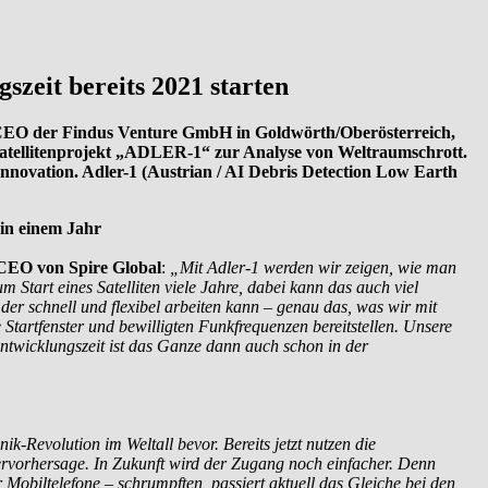
zeit bereits 2021 starten
l, CEO der Findus Venture GmbH in Goldwörth/Oberösterreich,
Satellitenprojekt „ADLER-1“ zur Analyse von Weltraumschrott.
Innovation. Adler-1 (Austrian / AI Debris Detection Low Earth
 in einem Jahr
 CEO von Spire Global
:
„Mit Adler-1 werden wir zeigen, wie man
 Start eines Satelliten viele Jahre, dabei kann das auch viel
er schnell und flexibel arbeiten kann – genau das, was wir mit
e Startfenster und bewilligten Funkfrequenzen bereitstellen. Unsere
twicklungszeit ist das Ganze dann auch schon in der
ik-Revolution im Weltall bevor. Bereits jetzt nutzen die
tervorhersage. In Zukunft wird der Zugang noch einfacher. Denn
obiltelefone – schrumpften, passiert aktuell das Gleiche bei den