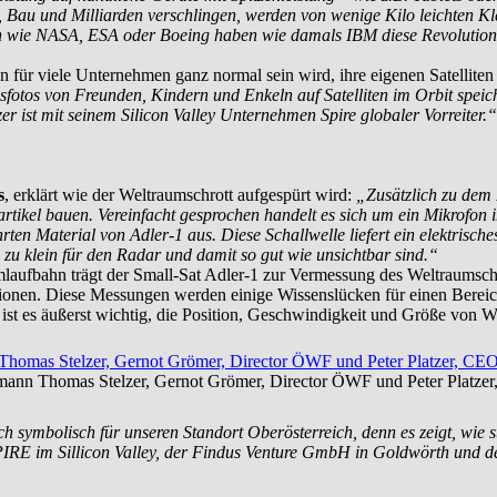
, Bau und Milliarden verschlingen, werden von wenige Kilo leichten Kle
en wie NASA, ESA oder Boeing haben wie damals IBM diese Revolution z
en für viele Unternehmen ganz normal sein wird, ihre eigenen Satellite
sfotos von Freunden, Kindern und Enkeln auf Satelliten im Orbit speic
er ist mit seinem Silicon Valley Unternehmen Spire globaler Vorreiter.“
s
, erklärt wie der Weltraumschrott aufgespürt wird:
„Zusätzlich zu dem
rtikel bauen. Vereinfacht gesprochen handelt es sich um ein Mikrofon 
führten Material von Adler-1 aus. Diese Schallwelle liefert ein elektris
 zu klein für den Radar und damit so gut wie unsichtbar sind.“
laufbahn trägt der Small-Sat Adler-1 zur Vermessung des Weltraumschr
tionen. Diese Messungen werden einige Wissenslücken für einen Berei
n ist es äußerst wichtig, die Position, Geschwindigkeit und Größe von
ptmann Thomas Stelzer, Gernot Grömer, Director ÖWF und Peter Platze
h symbolisch für unseren Standort Oberösterreich, denn es zeigt, wie s
IRE im Sillicon Valley, der Findus Venture GmbH in Goldwörth und d