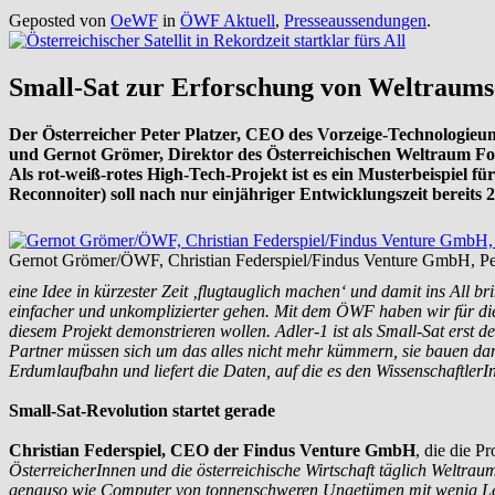
Geposted von
OeWF
in
ÖWF Aktuell
,
Presseaussendungen
.
Small-Sat zur Erforschung von Weltraumsch
Der Österreicher Peter Platzer, CEO des Vorzeige-Technologieu
und Gernot Grömer, Direktor des Österreichischen Weltraum For
Als rot-weiß-rotes High-Tech-Projekt ist es ein Musterbeispiel 
Reconnoiter) soll nach nur einjähriger Entwicklungszeit bereits 2
Gernot Grömer/ÖWF, Christian Federspiel/Findus Venture GmbH, Pet
eine Idee in kürzester Zeit ‚flugtauglich machen‘ und damit ins All b
einfacher und unkomplizierter gehen. Mit dem ÖWF haben wir für die 
diesem Projekt demonstrieren wollen. Adler-1 ist als Small-Sat erst de
Partner müssen sich um das alles nicht mehr kümmern, sie bauen dan
Erdumlaufbahn und liefert die Daten, auf die es den Wissenschaftler
Small-Sat-Revolution startet gerade
Christian Federspiel, CEO der Findus Venture GmbH
, die die P
ÖsterreicherInnen und die österreichische Wirtschaft täglich Weltra
genauso wie Computer von tonnenschweren Ungetümen mit wenig Leistun