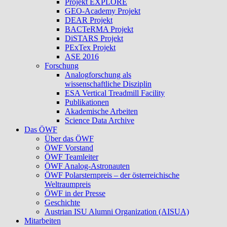
Projekt EXPLORE
GEO-Academy Projekt
DEAR Projekt
BACTeRMA Projekt
DiSTARS Projekt
PExTex Projekt
ASE 2016
Forschung
Analogforschung als
wissenschaftliche Disziplin
ESA Vertical Treadmill Facility
Publikationen
Akademische Arbeiten
Science Data Archive
Das ÖWF
Über das ÖWF
ÖWF Vorstand
ÖWF Teamleiter
ÖWF Analog-Astronauten
ÖWF Polarsternpreis – der österreichische
Weltraumpreis
ÖWF in der Presse
Geschichte
Austrian ISU Alumni Organization (AISUA)
Mitarbeiten