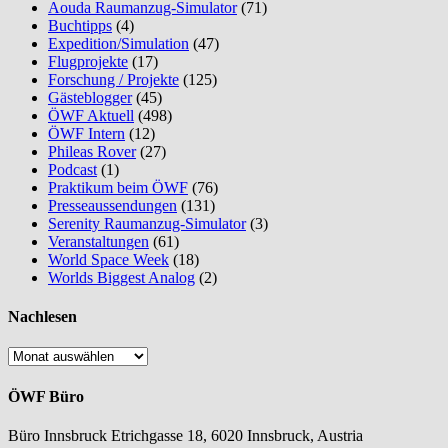
Aouda Raumanzug-Simulator
(71)
Buchtipps
(4)
Expedition/Simulation
(47)
Flugprojekte
(17)
Forschung / Projekte
(125)
Gästeblogger
(45)
ÖWF Aktuell
(498)
ÖWF Intern
(12)
Phileas Rover
(27)
Podcast
(1)
Praktikum beim ÖWF
(76)
Presseaussendungen
(131)
Serenity Raumanzug-Simulator
(3)
Veranstaltungen
(61)
World Space Week
(18)
Worlds Biggest Analog
(2)
Nachlesen
Nachlesen
ÖWF Büro
Büro Innsbruck Etrichgasse 18, 6020 Innsbruck, Austria