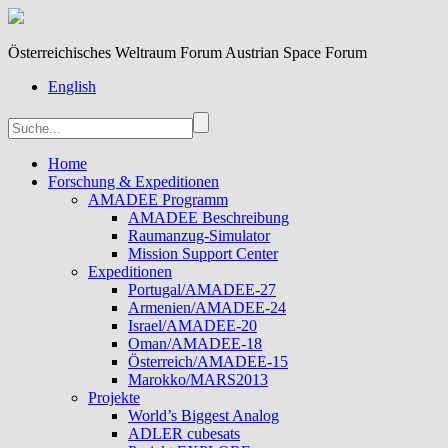
Österreichisches Weltraum Forum Austrian Space Forum
English
Home
Forschung & Expeditionen
AMADEE Programm
AMADEE Beschreibung
Raumanzug-Simulator
Mission Support Center
Expeditionen
Portugal/AMADEE-27
Armenien/AMADEE-24
Israel/AMADEE-20
Oman/AMADEE-18
Österreich/AMADEE-15
Marokko/MARS2013
Projekte
World’s Biggest Analog
ADLER cubesats