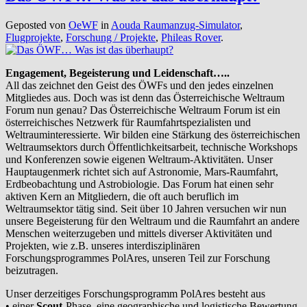
Geposted von
OeWF
in
Aouda Raumanzug-Simulator
,
Flugprojekte
,
Forschung / Projekte
,
Phileas Rover
.
Engagement, Begeisterung und Leidenschaft…..
All das zeichnet den Geist des ÖWFs und den jedes einzelnen
Mitgliedes aus. Doch was ist denn das Österreichische Weltraum
Forum nun genau? Das Österreichische Weltraum Forum ist ein
österreichisches Netzwerk für Raumfahrtspezialisten und
Weltrauminteressierte. Wir bilden eine Stärkung des österreichischen
Weltraumsektors durch Öffentlichkeitsarbeit, technische Workshops
und Konferenzen sowie eigenen Weltraum-Aktivitäten. Unser
Hauptaugenmerk richtet sich auf Astronomie, Mars-Raumfahrt,
Erdbeobachtung und Astrobiologie. Das Forum hat einen sehr
aktiven Kern an Mitgliedern, die oft auch beruflich im
Weltraumsektor tätig sind. Seit über 10 Jahren versuchen wir nun
unsere Begeisterung für den Weltraum und die Raumfahrt an andere
Menschen weiterzugeben und mittels diverser Aktivitäten und
Projekten, wie z.B. unseres interdisziplinären
Forschungsprogrammes PolAres, unseren Teil zur Forschung
beizutragen.
Unser derzeitiges Forschungsprogramm PolAres besteht aus
• einer
Scout
-Phase, eine geographische und logistische Bewertung