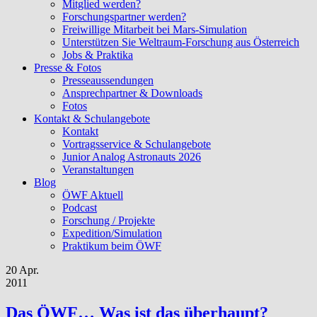
Mitglied werden?
Forschungspartner werden?
Freiwillige Mitarbeit bei Mars-Simulation
Unterstützen Sie Weltraum-Forschung aus Österreich
Jobs & Praktika
Presse & Fotos
Presseaussendungen
Ansprechpartner & Downloads
Fotos
Kontakt & Schulangebote
Kontakt
Vortragsservice & Schulangebote
Junior Analog Astronauts 2026
Veranstaltungen
Blog
ÖWF Aktuell
Podcast
Forschung / Projekte
Expedition/Simulation
Praktikum beim ÖWF
20 Apr.
2011
Das ÖWF… Was ist das überhaupt?