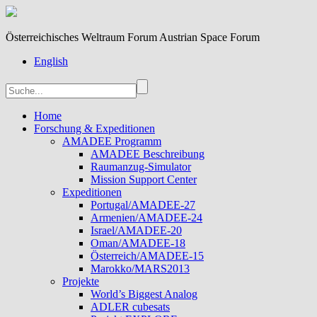
Österreichisches Weltraum Forum Austrian Space Forum
English
Home
Forschung & Expeditionen
AMADEE Programm
AMADEE Beschreibung
Raumanzug-Simulator
Mission Support Center
Expeditionen
Portugal/AMADEE-27
Armenien/AMADEE-24
Israel/AMADEE-20
Oman/AMADEE-18
Österreich/AMADEE-15
Marokko/MARS2013
Projekte
World’s Biggest Analog
ADLER cubesats