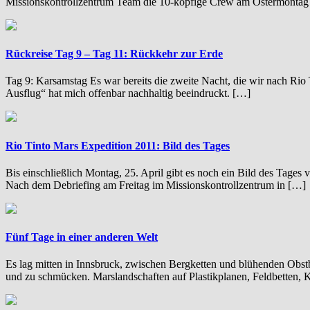
Missionskontrollzentrum Team die 10-köpfige Crew am Ostermontag 
Rückreise Tag 9 – Tag 11: Rückkehr zur Erde
Tag 9: Karsamstag Es war bereits die zweite Nacht, die wir nach Ri
Ausflug“ hat mich offenbar nachhaltig beeindruckt. […]
Rio Tinto Mars Expedition 2011: Bild des Tages
Bis einschließlich Montag, 25. April gibt es noch ein Bild des Tag
Nach dem Debriefing am Freitag im Missionskontrollzentrum in […]
Fünf Tage in einer anderen Welt
Es lag mitten in Innsbruck, zwischen Bergketten und blühenden Obs
und zu schmücken. Marslandschaften auf Plastikplanen, Feldbetten, K