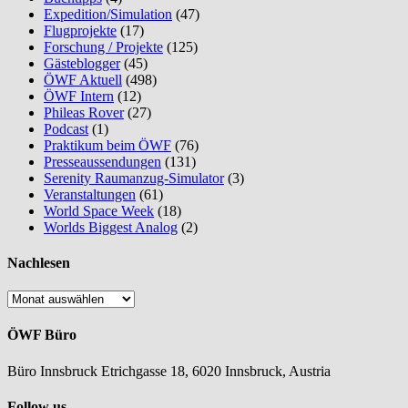
Expedition/Simulation
(47)
Flugprojekte
(17)
Forschung / Projekte
(125)
Gästeblogger
(45)
ÖWF Aktuell
(498)
ÖWF Intern
(12)
Phileas Rover
(27)
Podcast
(1)
Praktikum beim ÖWF
(76)
Presseaussendungen
(131)
Serenity Raumanzug-Simulator
(3)
Veranstaltungen
(61)
World Space Week
(18)
Worlds Biggest Analog
(2)
Nachlesen
Nachlesen
ÖWF Büro
Büro Innsbruck Etrichgasse 18, 6020 Innsbruck, Austria
Follow us