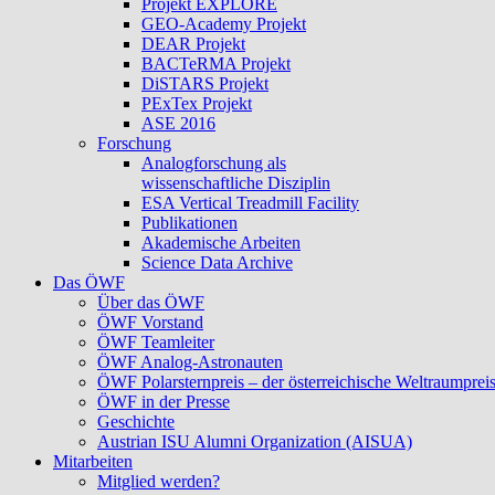
Projekt EXPLORE
GEO-Academy Projekt
DEAR Projekt
BACTeRMA Projekt
DiSTARS Projekt
PExTex Projekt
ASE 2016
Forschung
Analogforschung als
wissenschaftliche Disziplin
ESA Vertical Treadmill Facility
Publikationen
Akademische Arbeiten
Science Data Archive
Das ÖWF
Über das ÖWF
ÖWF Vorstand
ÖWF Teamleiter
ÖWF Analog-Astronauten
ÖWF Polarsternpreis – der österreichische Weltraumprei
ÖWF in der Presse
Geschichte
Austrian ISU Alumni Organization (AISUA)
Mitarbeiten
Mitglied werden?