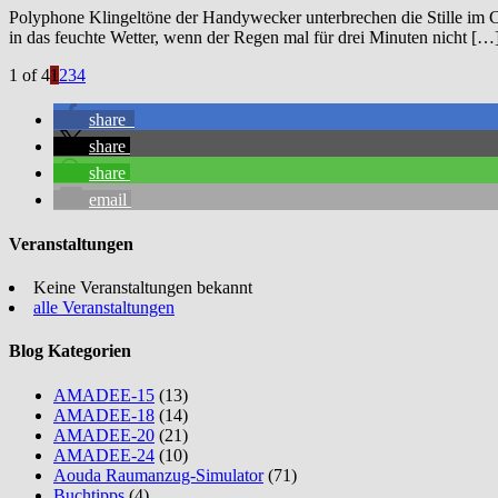
Polyphone Klingeltöne der Handywecker unterbrechen die Stille im Ca
in das feuchte Wetter, wenn der Regen mal für drei Minuten nicht […
1 of 4
1
2
3
4
share
share
share
email
Veranstaltungen
Keine Veranstaltungen bekannt
alle Veranstaltungen
Blog Kategorien
AMADEE-15
(13)
AMADEE-18
(14)
AMADEE-20
(21)
AMADEE-24
(10)
Aouda Raumanzug-Simulator
(71)
Buchtipps
(4)