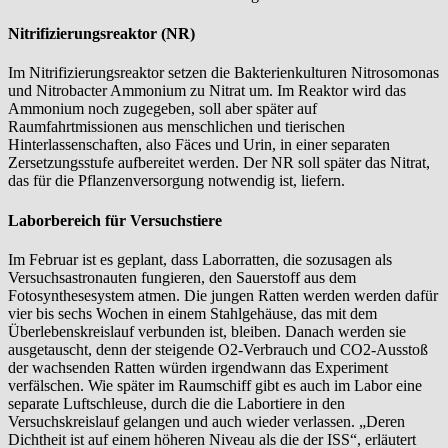
Nitrifizierungsreaktor (NR)
Im Nitrifizierungsreaktor setzen die Bakterienkulturen Nitrosomonas
und Nitrobacter Ammonium zu Nitrat um. Im Reaktor wird das
Ammonium noch zugegeben, soll aber später auf
Raumfahrtmissionen aus menschlichen und tierischen
Hinterlassenschaften, also Fäces und Urin, in einer separaten
Zersetzungsstufe aufbereitet werden. Der NR soll später das Nitrat,
das für die Pflanzenversorgung notwendig ist, liefern.
Laborbereich für Versuchstiere
Im Februar ist es geplant, dass Laborratten, die sozusagen als
Versuchsastronauten fungieren, den Sauerstoff aus dem
Fotosynthesesystem atmen. Die jungen Ratten werden werden dafür
vier bis sechs Wochen in einem Stahlgehäuse, das mit dem
Überlebenskreislauf verbunden ist, bleiben. Danach werden sie
ausgetauscht, denn der steigende O2-Verbrauch und CO2-Ausstoß
der wachsenden Ratten würden irgendwann das Experiment
verfälschen. Wie später im Raumschiff gibt es auch im Labor eine
separate Luftschleuse, durch die die Labortiere in den
Versuchskreislauf gelangen und auch wieder verlassen. „Deren
Dichtheit ist auf einem höheren Niveau als die der ISS“, erläutert