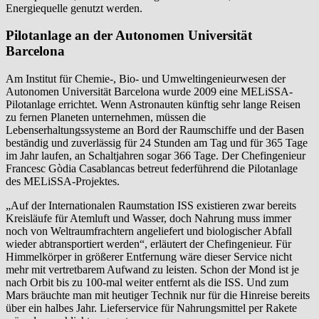
Energiequelle genutzt werden.
Pilotanlage an der Autonomen Universität
Barcelona
Am Institut für Chemie-, Bio- und Umweltingenieurwesen der
Autonomen Universität Barcelona wurde 2009 eine MELiSSA-
Pilotanlage errichtet. Wenn Astronauten künftig sehr lange Reisen
zu fernen Planeten unternehmen, müssen die
Lebenserhaltungssysteme an Bord der Raumschiffe und der Basen
beständig und zuverlässig für 24 Stunden am Tag und für 365 Tage
im Jahr laufen, an Schaltjahren sogar 366 Tage. Der Chefingenieur
Francesc Gòdia Casablancas betreut federführend die Pilotanlage
des MELiSSA-Projektes.
„Auf der Internationalen Raumstation ISS existieren zwar bereits
Kreisläufe für Atemluft und Wasser, doch Nahrung muss immer
noch von Weltraumfrachtern angeliefert und biologischer Abfall
wieder abtransportiert werden“, erläutert der Chefingenieur. Für
Himmelkörper in größerer Entfernung wäre dieser Service nicht
mehr mit vertretbarem Aufwand zu leisten. Schon der Mond ist je
nach Orbit bis zu 100-mal weiter entfernt als die ISS. Und zum
Mars bräuchte man mit heutiger Technik nur für die Hinreise bereits
über ein halbes Jahr. Lieferservice für Nahrungsmittel per Rakete