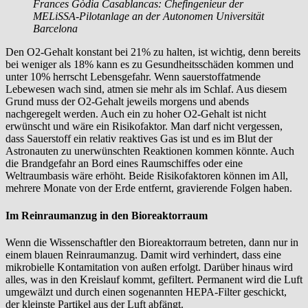
Frances Gòdia Casablancas: Chefingenieur der
MELiSSA-Pilotanlage an der Autonomen Universität
Barcelona
Den O2-Gehalt konstant bei 21% zu halten, ist wichtig, denn bereits
bei weniger als 18% kann es zu Gesundheitsschäden kommen und
unter 10% herrscht Lebensgefahr. Wenn sauerstoffatmende
Lebewesen wach sind, atmen sie mehr als im Schlaf. Aus diesem
Grund muss der O2-Gehalt jeweils morgens und abends
nachgeregelt werden. Auch ein zu hoher O2-Gehalt ist nicht
erwünscht und wäre ein Risikofaktor. Man darf nicht vergessen,
dass Sauerstoff ein relativ reaktives Gas ist und es im Blut der
Astronauten zu unerwünschten Reaktionen kommen könnte. Auch
die Brandgefahr an Bord eines Raumschiffes oder eine
Weltraumbasis wäre erhöht. Beide Risikofaktoren können im All,
mehrere Monate von der Erde entfernt, gravierende Folgen haben.
Im Reinraumanzug in den Bioreaktorraum
Wenn die Wissenschaftler den Bioreaktorraum betreten, dann nur in
einem blauen Reinraumanzug. Damit wird verhindert, dass eine
mikrobielle Kontamitation von außen erfolgt. Darüber hinaus wird
alles, was in den Kreislauf kommt, gefiltert. Permanent wird die Luft
umgewälzt und durch einen sogenannten HEPA-Filter geschickt,
der kleinste Partikel aus der Luft abfängt.