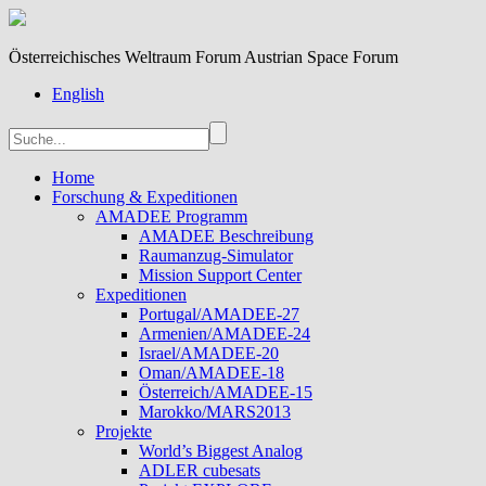
Österreichisches Weltraum Forum Austrian Space Forum
English
Home
Forschung & Expeditionen
AMADEE Programm
AMADEE Beschreibung
Raumanzug-Simulator
Mission Support Center
Expeditionen
Portugal/AMADEE-27
Armenien/AMADEE-24
Israel/AMADEE-20
Oman/AMADEE-18
Österreich/AMADEE-15
Marokko/MARS2013
Projekte
World’s Biggest Analog
ADLER cubesats