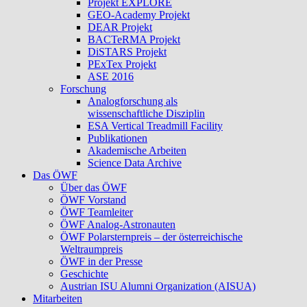
Projekt EXPLORE
GEO-Academy Projekt
DEAR Projekt
BACTeRMA Projekt
DiSTARS Projekt
PExTex Projekt
ASE 2016
Forschung
Analogforschung als
wissenschaftliche Disziplin
ESA Vertical Treadmill Facility
Publikationen
Akademische Arbeiten
Science Data Archive
Das ÖWF
Über das ÖWF
ÖWF Vorstand
ÖWF Teamleiter
ÖWF Analog-Astronauten
ÖWF Polarsternpreis – der österreichische
Weltraumpreis
ÖWF in der Presse
Geschichte
Austrian ISU Alumni Organization (AISUA)
Mitarbeiten