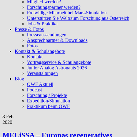
Mitglied werden?
Forschungspartner werden?
Freiwillige Mitarbeit bei Mars-Simulation
Unterstützen Sie Weltraum-Forschung aus Österreich
Jobs & Praktika
Presse & Fotos
Presseaussendungen
Ansprechpartner & Downloads
Fotos
Kontakt & Schulangebote
Kontakt
Vortragsservice & Schulangebote
Junior Analog Astronauts 2026
Veranstaltungen
Blog
ÖWF Aktuell
Podcast
Forschung / Projekte
Expedition/Simulation
Praktikum beim ÖWF
8 Feb.
2020
MELiSSA – Europas regeneratives