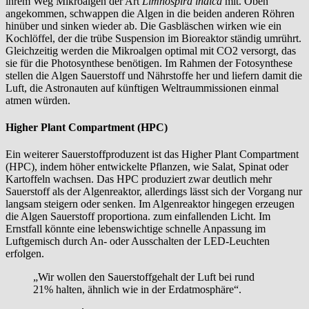
ihrem Weg Mikroalgen der Art
Limnospira indica
mit. Oben
angekommen, schwappen die Algen in die beiden anderen Röhren
hinüber und sinken wieder ab. Die Gasbläschen wirken wie ein
Kochlöffel, der die trübe Suspension im Bioreaktor ständig umrührt.
Gleichzeitig werden die Mikroalgen optimal mit CO2 versorgt, das
sie für die Photosynthese benötigen. Im Rahmen der Fotosynthese
stellen die Algen Sauerstoff und Nährstoffe her und liefern damit die
Luft, die Astronauten auf künftigen Weltraummissionen einmal
atmen würden.
Higher Plant Compartment (HPC)
Ein weiterer Sauerstoffproduzent ist das Higher Plant Compartment
(HPC), indem höher entwickelte Pflanzen, wie Salat, Spinat oder
Kartoffeln wachsen. Das HPC produziert zwar deutlich mehr
Sauerstoff als der Algenreaktor, allerdings lässt sich der Vorgang nur
langsam steigern oder senken. Im Algenreaktor hingegen erzeugen
die Algen Sauerstoff proportiona. zum einfallenden Licht. Im
Ernstfall könnte eine lebenswichtige schnelle Anpassung im
Luftgemisch durch An- oder Ausschalten der LED-Leuchten
erfolgen.
„Wir wollen den Sauerstoffgehalt der Luft bei rund
21% halten, ähnlich wie in der Erdatmosphäre“.