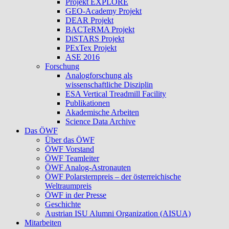
Projekt EXPLORE
GEO-Academy Projekt
DEAR Projekt
BACTeRMA Projekt
DiSTARS Projekt
PExTex Projekt
ASE 2016
Forschung
Analogforschung als
wissenschaftliche Disziplin
ESA Vertical Treadmill Facility
Publikationen
Akademische Arbeiten
Science Data Archive
Das ÖWF
Über das ÖWF
ÖWF Vorstand
ÖWF Teamleiter
ÖWF Analog-Astronauten
ÖWF Polarsternpreis – der österreichische
Weltraumpreis
ÖWF in der Presse
Geschichte
Austrian ISU Alumni Organization (AISUA)
Mitarbeiten