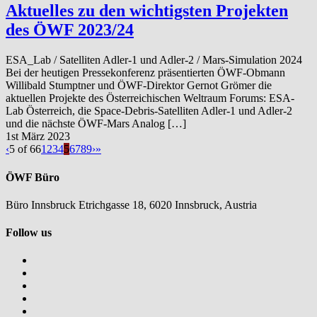
Aktuelles zu den wichtigsten Projekten
des ÖWF 2023/24
ESA_Lab / Satelliten Adler-1 und Adler-2 / Mars-Simulation 2024
Bei der heutigen Pressekonferenz präsentierten ÖWF-Obmann
Willibald Stumptner und ÖWF-Direktor Gernot Grömer die
aktuellen Projekte des Österreichischen Weltraum Forums: ESA-
Lab Österreich, die Space-Debris-Satelliten Adler-1 und Adler-2
und die nächste ÖWF-Mars Analog […]
1st März 2023
‹
5 of 66
1
2
3
4
5
6
7
8
9
›
»
ÖWF Büro
Büro Innsbruck Etrichgasse 18, 6020 Innsbruck, Austria
Follow us