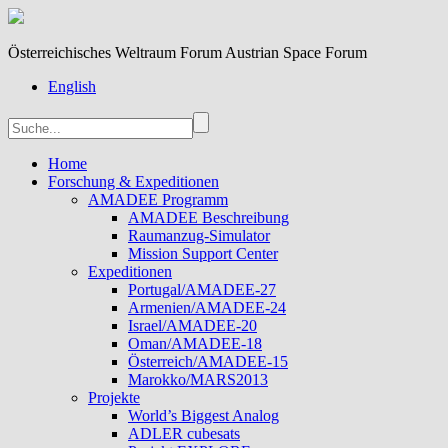
Österreichisches Weltraum Forum Austrian Space Forum
English
Home
Forschung & Expeditionen
AMADEE Programm
AMADEE Beschreibung
Raumanzug-Simulator
Mission Support Center
Expeditionen
Portugal/AMADEE-27
Armenien/AMADEE-24
Israel/AMADEE-20
Oman/AMADEE-18
Österreich/AMADEE-15
Marokko/MARS2013
Projekte
World’s Biggest Analog
ADLER cubesats