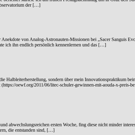
Observatorium der […]
nekdote von Analog-Astronauten-Missionen bei „Sacer Sanguis Evolu
nnte ich ihn endlich persönlich kennenlernen und das […]
 die Halbleiterherstellung, sondern über mein Innovationspraktikum be
(https://oewf.org/2011/06/litec-schuler-gewinnen-mit-aouda-x-preis-b
 und abwechslungsreichen ersten Woche, fing diese nicht minder inter
ern, die entstanden sind, […]