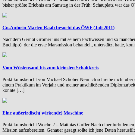
bisher größte Erlebnis am Samstag in der Früh: Schauplatz war das 
Co-Autorin Marlen Raab besucht das ÖWF (Juli 2011)
Nachdem Gernot Grömer uns mit seinem Fachwissen und so mancher A
Buchtipp), der die erste Marsmission behandelt, unterstützt hatte, ko
Vom Wüstensand bis zum kleinsten Schaltkreis
Praktikumsbericht von Michael Schober Nein ich schreibe nicht über
einem Praktikum im Vorjahr und meiner anschließenden Diplomarbeit 
konnte […]
Eine außerirdisch( wirkende) Maschine
Praktikumsbericht Woche 2 – Matthias Gufler Nach einer turbulenten
Mission aufzubereiten. Genauer gesagt sollte ich jene Daten herausfilt