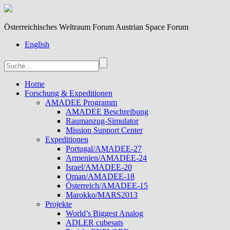
Österreichisches Weltraum Forum Austrian Space Forum
English
Home
Forschung & Expeditionen
AMADEE Programm
AMADEE Beschreibung
Raumanzug-Simulator
Mission Support Center
Expeditionen
Portugal/AMADEE-27
Armenien/AMADEE-24
Israel/AMADEE-20
Oman/AMADEE-18
Österreich/AMADEE-15
Marokko/MARS2013
Projekte
World’s Biggest Analog
ADLER cubesats