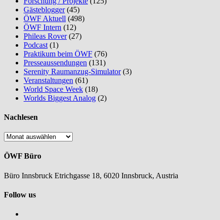
Forschung / Projekte
(125)
Gästeblogger
(45)
ÖWF Aktuell
(498)
ÖWF Intern
(12)
Phileas Rover
(27)
Podcast
(1)
Praktikum beim ÖWF
(76)
Presseaussendungen
(131)
Serenity Raumanzug-Simulator
(3)
Veranstaltungen
(61)
World Space Week
(18)
Worlds Biggest Analog
(2)
Nachlesen
Nachlesen
ÖWF Büro
Büro Innsbruck Etrichgasse 18, 6020 Innsbruck, Austria
Follow us