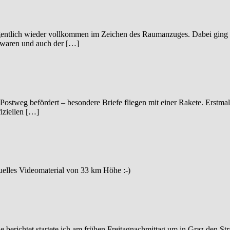
gentlich wieder vollkommen im Zeichen des Raumanzuges. Dabei ging 
 waren und auch der […]
ostweg befördert – besondere Briefe fliegen mit einer Rakete. Erstmal
iziellen […]
uelles Videomaterial von 33 km Höhe :-)
 berichtet startete ich am frühen Freitagnachmittag um in Graz den St