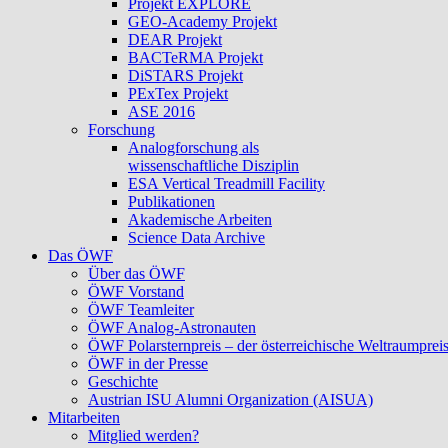
Projekt EXPLORE
GEO-Academy Projekt
DEAR Projekt
BACTeRMA Projekt
DiSTARS Projekt
PExTex Projekt
ASE 2016
Forschung
Analogforschung als
wissenschaftliche Disziplin
ESA Vertical Treadmill Facility
Publikationen
Akademische Arbeiten
Science Data Archive
Das ÖWF
Über das ÖWF
ÖWF Vorstand
ÖWF Teamleiter
ÖWF Analog-Astronauten
ÖWF Polarsternpreis – der österreichische Weltraumprei
ÖWF in der Presse
Geschichte
Austrian ISU Alumni Organization (AISUA)
Mitarbeiten
Mitglied werden?