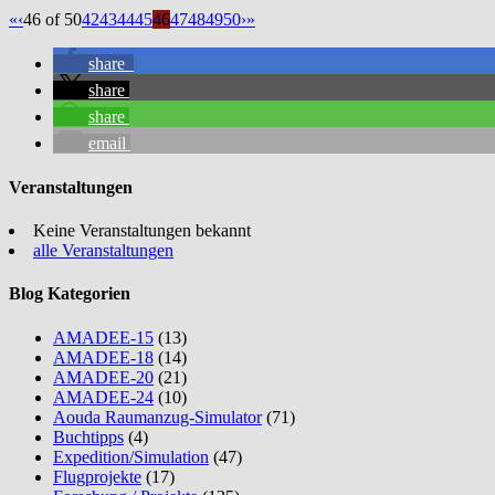
«
‹
46 of 50
42
43
44
45
46
47
48
49
50
›
»
share
share
share
email
Veranstaltungen
Keine Veranstaltungen bekannt
alle Veranstaltungen
Blog Kategorien
AMADEE-15
(13)
AMADEE-18
(14)
AMADEE-20
(21)
AMADEE-24
(10)
Aouda Raumanzug-Simulator
(71)
Buchtipps
(4)
Expedition/Simulation
(47)
Flugprojekte
(17)