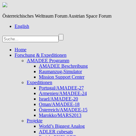
Österreichisches Weltraum Forum Austrian Space Forum
English
Home
Forschung & Expeditionen
AMADEE Programm
AMADEE Beschreibung
Raumanzug-Simulator
Mission Support Center
Expeditionen
Portugal/AMADEE-27
Armenien/AMADEE-24
Israel/AMADEE-20
Oman/AMADEE-18
Österreich/AMADEE-15
Marokko/MARS2013
Projekte
World’s Biggest Analog
ADLER cubesats