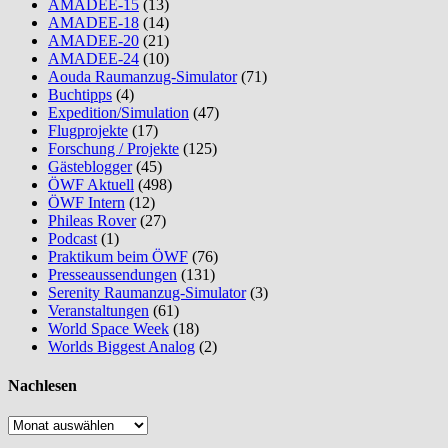
AMADEE-15
(13)
AMADEE-18
(14)
AMADEE-20
(21)
AMADEE-24
(10)
Aouda Raumanzug-Simulator
(71)
Buchtipps
(4)
Expedition/Simulation
(47)
Flugprojekte
(17)
Forschung / Projekte
(125)
Gästeblogger
(45)
ÖWF Aktuell
(498)
ÖWF Intern
(12)
Phileas Rover
(27)
Podcast
(1)
Praktikum beim ÖWF
(76)
Presseaussendungen
(131)
Serenity Raumanzug-Simulator
(3)
Veranstaltungen
(61)
World Space Week
(18)
Worlds Biggest Analog
(2)
Nachlesen
Nachlesen