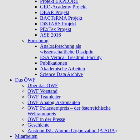
Projekt EXPLORE
GEO-Academy Projekt
DEAR Projekt
BACTeRMA Projekt
DiSTARS Projekt
PExTex Projekt
ASE 2016
Forschung
Analogforschung als
wissenschaftliche Disziplin
ESA Vertical Treadmill Facility
Publikationen
Akademische Arbeiten
Science Data Archive
Das ÖWF
Über das ÖWF
ÖWF Vorstand
ÖWF Teamleiter
ÖWF Analog-Astronauten
ÖWF Polarsternpreis – der österreichische
Weltraumpreis
ÖWF in der Presse
Geschichte
Austrian ISU Alumni Organization (AISUA)
Mitarbeiten