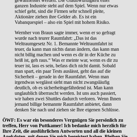
gewährleistet werden. Die Glaubwürdigkeit einer
ganzen Industrie steht auf dem Spiel. Wenn nur etwas
schief geht, sind die Firmen sehr schnell pleite,
Aktionäre ziehen ihre Gelder ab. Es ist ein
Vabanquespiel – also ein Spiel mit hohem Risiko.
Wernher von Braun sagte immer, wenn er so gefragt
wurde nach teurer Raumfahrt: „Das ist das
Weltraumgesetz Nr. 1. Bemannte Weltraumfahrt ist
teuer, da kann man nichts daran ändern, das kann man
nicht billig machen und wenn es dir in der Küche zu
heiß ist, geh raus.“ Was er meinte war, wenn es dir zu
teuer ist, lass es sein, befass dich nicht damit. Sobald
man spart, ein paar Tests auslässt, geht das auf die
Sicherheit – gerade in der Raumfahrt. Wenn man
irgendwas weglässt sieht man nicht zwangsläufig
deutlich, ob es sicherheitsgefährdend ist. Man kann
unglaublich überrascht werden. Ist uns auch passiert,
wir haben zwei Shuttles dadurch verloren. Wenn Ihnen
jemand billige bemannte Raumfahrt anbietet, dann
denken Sie nach und ziehen sie Ihre eigenen Schlüsse.
ÖWF: Es war ein besonderes Vergnügen Sie persönlich zu
treffen, Herr von Puttkamer! Ich bedanke mich herzlich für
Ihre Zeit, die ausführlichen Antworten und all die kleinen
Anekdoten, mit denen Sie mich begeistert haben. Bleiben Sie