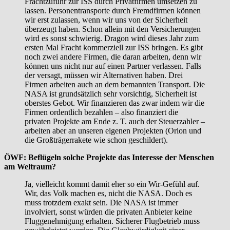
Frachtzufuhr zur ISS durch Privatfirmen umsetzen zu
lassen. Personentransporte durch Fremdfirmen können
wir erst zulassen, wenn wir uns von der Sicherheit
überzeugt haben. Schon allein mit den Versicherungen
wird es sonst schwierig. Dragon wird dieses Jahr zum
ersten Mal Fracht kommerziell zur ISS bringen. Es gibt
noch zwei andere Firmen, die daran arbeiten, denn wir
können uns nicht nur auf einen Partner verlassen. Falls
der versagt, müssen wir Alternativen haben. Drei
Firmen arbeiten auch an dem bemannten Transport. Die
NASA ist grundsätzlich sehr vorsichtig, Sicherheit ist
oberstes Gebot. Wir finanzieren das zwar indem wir die
Firmen ordentlich bezahlen – also finanziert die
privaten Projekte am Ende z. T. auch der Steuerzahler –
arbeiten aber an unseren eigenen Projekten (Orion und
die Großträgerrakete wie schon geschildert).
ÖWF: Beflügeln solche Projekte das Interesse der Menschen
am Weltraum?
Ja, vielleicht kommt damit eher so ein Wir-Gefühl auf.
Wir, das Volk machen es, nicht die NASA. Doch es
muss trotzdem exakt sein. Die NASA ist immer
involviert, sonst würden die privaten Anbieter keine
Fluggenehmigung erhalten. Sicherer Flugbetrieb muss