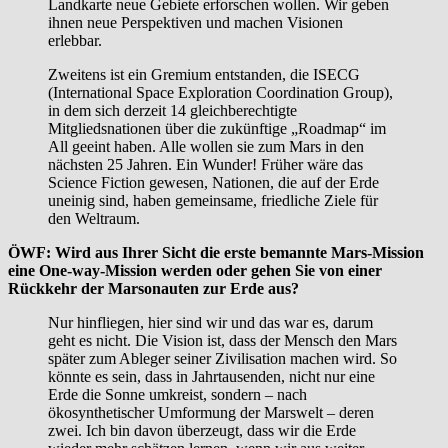
Landkarte neue Gebiete erforschen wollen. Wir geben
ihnen neue Perspektiven und machen Visionen
erlebbar.
Zweitens ist ein Gremium entstanden, die ISECG
(International Space Exploration Coordination Group),
in dem sich derzeit 14 gleichberechtigte
Mitgliedsnationen über die zukünftige „Roadmap“ im
All geeint haben. Alle wollen sie zum Mars in den
nächsten 25 Jahren. Ein Wunder! Früher wäre das
Science Fiction gewesen, Nationen, die auf der Erde
uneinig sind, haben gemeinsame, friedliche Ziele für
den Weltraum.
ÖWF: Wird aus Ihrer Sicht die erste bemannte Mars-Mission
eine One-way-Mission werden oder gehen Sie von einer
Rückkehr der Marsonauten zur Erde aus?
Nur hinfliegen, hier sind wir und das war es, darum
geht es nicht. Die Vision ist, dass der Mensch den Mars
später zum Ableger seiner Zivilisation machen wird. So
könnte es sein, dass in Jahrtausenden, nicht nur eine
Erde die Sonne umkreist, sondern – nach
ökosynthetischer Umformung der Marswelt – deren
zwei. Ich bin davon überzeugt, dass wir die Erde