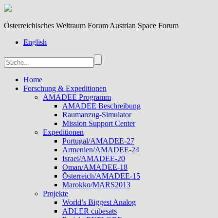
Österreichisches Weltraum Forum Austrian Space Forum
English
Home
Forschung & Expeditionen
AMADEE Programm
AMADEE Beschreibung
Raumanzug-Simulator
Mission Support Center
Expeditionen
Portugal/AMADEE-27
Armenien/AMADEE-24
Israel/AMADEE-20
Oman/AMADEE-18
Österreich/AMADEE-15
Marokko/MARS2013
Projekte
World’s Biggest Analog
ADLER cubesats