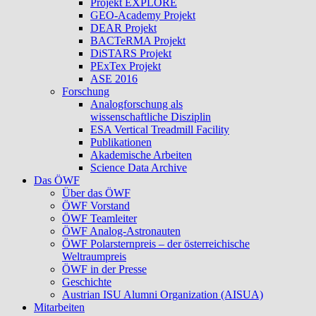
Projekt EXPLORE
GEO-Academy Projekt
DEAR Projekt
BACTeRMA Projekt
DiSTARS Projekt
PExTex Projekt
ASE 2016
Forschung
Analogforschung als
wissenschaftliche Disziplin
ESA Vertical Treadmill Facility
Publikationen
Akademische Arbeiten
Science Data Archive
Das ÖWF
Über das ÖWF
ÖWF Vorstand
ÖWF Teamleiter
ÖWF Analog-Astronauten
ÖWF Polarsternpreis – der österreichische
Weltraumpreis
ÖWF in der Presse
Geschichte
Austrian ISU Alumni Organization (AISUA)
Mitarbeiten