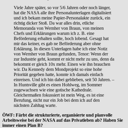
Viele Jahre später, so vor 5/6 Jahren oder noch länger,
hat die NASA alle ihre Personalunterlagen digitalisiert
und ich bekam meine Papier-Personalakte zurück, ein
richtig dicker Stoß. Da war alles drin, etliche
Memoranda von Wernher von Braun, von meinen
Chefs und Erklärungen warum ich z. B. eine
Beförderung erhalten sollte, hoch lobend. Gesagt hat
mir das keiner, es gab ne Beförderung aber ohne
Erklärung. In diesen Unterlagen habe ich eine Notiz
von Wernher von Braun gefunden, Tenor: Wenn der
zur Industrie geht, kommt er nicht mehr zu uns, denn da
bekommt er gleich 10x mehr. Einen wie ihn brauchen
wir. Da Kennedy dem Mondprojekt so eine hohe
Priorität gegeben hatte, konnte ich damals einfach
einreisen. Und ich bin dabei geblieben, seit 50 Jahren. –
In Huntsville gibt es einen Hohlweg, im Sommer
zugewachsen wie eine gotische Kathedrale.
Gleichermaßen fokussiert ist mein Weg, es ist eine
Berufung, nicht nur ein Job bei dem ich auf den
nächsten Zahltag warte.
ÖWF: Färbt die strukturierte, organisierte und planvolle
Arbeitsweise bei der NASA auf das Privatleben ab? Haben Sie
immer einen Plan B?