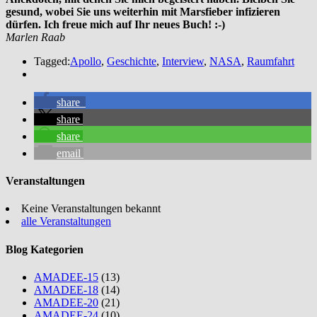
gesund, wobei Sie uns weiterhin mit Marsfieber infizieren
dürfen. Ich freue mich auf Ihr neues Buch! :-)
Marlen Raab
Tagged:
Apollo
,
Geschichte
,
Interview
,
NASA
,
Raumfahrt
share
share
share
email
Veranstaltungen
Keine Veranstaltungen bekannt
alle Veranstaltungen
Blog Kategorien
AMADEE-15
(13)
AMADEE-18
(14)
AMADEE-20
(21)
AMADEE-24
(10)