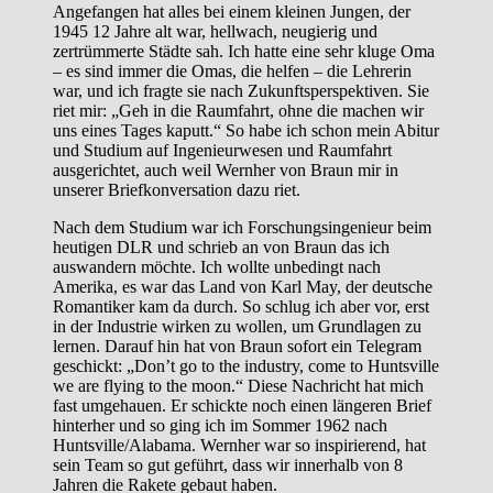
Angefangen hat alles bei einem kleinen Jungen, der
1945 12 Jahre alt war, hellwach, neugierig und
zertrümmerte Städte sah. Ich hatte eine sehr kluge Oma
– es sind immer die Omas, die helfen – die Lehrerin
war, und ich fragte sie nach Zukunftsperspektiven. Sie
riet mir: „Geh in die Raumfahrt, ohne die machen wir
uns eines Tages kaputt.“ So habe ich schon mein Abitur
und Studium auf Ingenieurwesen und Raumfahrt
ausgerichtet, auch weil Wernher von Braun mir in
unserer Briefkonversation dazu riet.
Nach dem Studium war ich Forschungsingenieur beim
heutigen DLR und schrieb an von Braun das ich
auswandern möchte. Ich wollte unbedingt nach
Amerika, es war das Land von Karl May, der deutsche
Romantiker kam da durch. So schlug ich aber vor, erst
in der Industrie wirken zu wollen, um Grundlagen zu
lernen. Darauf hin hat von Braun sofort ein Telegram
geschickt: „Don’t go to the industry, come to Huntsville
we are flying to the moon.“ Diese Nachricht hat mich
fast umgehauen. Er schickte noch einen längeren Brief
hinterher und so ging ich im Sommer 1962 nach
Huntsville/Alabama. Wernher war so inspirierend, hat
sein Team so gut geführt, dass wir innerhalb von 8
Jahren die Rakete gebaut haben.