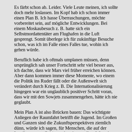
Es färbt schon ab. Leider. Viele Leute meinen, ich sollte
doch mehr loslassen. Im Kopf hab ich schon immer
einen Plan B. Ich hasse Überraschungen, möchte
vorbereitet sein, auf mögliche Entwicklungen. Bei
einem Moskaubesuch z. B. hatte sich ein
Selbstmordattentäter am Flughafen in die Luft
gesprengt. Somit überlege ich für zukünftige Besuche
schon, was ich im Falle eines Falles tue, wohin ich
gehen würde.
Beruflich habe ich oftmals umplanen müssen, denn
ursprünglich sah unser Fortschritt sehr viel besser aus,
ich dachte, dass wir Mars viel früher erreichen können.
Aber dann kommen immer diese Momente, wo einem
die Politik ins Ruder fällt oder die Außenwelt sich
verändert durch Krieg z. B. Die Internationalisierung
hingegen war ein unglaublich positiver Schritt voran,
dass wir mit den Sowjets zusammengehen, hätte ich nie
geglaubt.
Mein Plan A ist also Brücken bauen: Das wichtigste
Anliegen der Raumfahrt betrifft die Jugend. Im Großen
und Ganzen sind die Zukunftsperspektiven ziemlich
dünn, würde ich sagen, für Menschen, die auf der