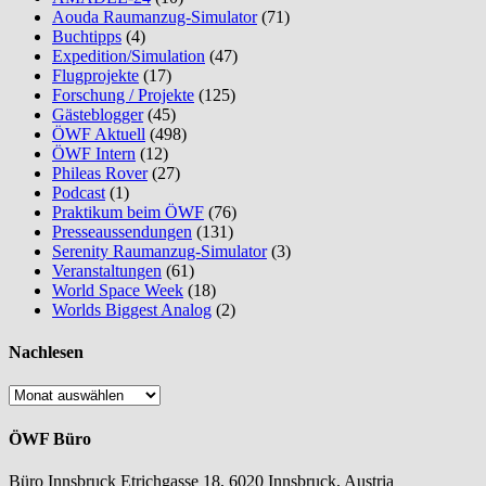
Aouda Raumanzug-Simulator
(71)
Buchtipps
(4)
Expedition/Simulation
(47)
Flugprojekte
(17)
Forschung / Projekte
(125)
Gästeblogger
(45)
ÖWF Aktuell
(498)
ÖWF Intern
(12)
Phileas Rover
(27)
Podcast
(1)
Praktikum beim ÖWF
(76)
Presseaussendungen
(131)
Serenity Raumanzug-Simulator
(3)
Veranstaltungen
(61)
World Space Week
(18)
Worlds Biggest Analog
(2)
Nachlesen
Nachlesen
ÖWF Büro
Büro Innsbruck Etrichgasse 18, 6020 Innsbruck, Austria