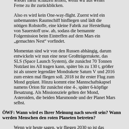
wieder mehr schätzen lernen, wenn wir aus weiter
Ferne zu ihr zurückblicken.
Also es wird kein One-way-flight. Zuerst wird ein
unbemanntes Raumschiff hinfliegen und lädt die
nötigen Rohstoffe, eine kleine Fabrik zur Herstellung
von Sauerstoff usw. ab, sodass die bemannte
Folgemission beim Eintreffen auf dem Mars ein
„gemachtes Nest“ vorfindet.
Momentan sind wir von den Russen abhängig, darum
entwickeln wir nun eine neue Großträgerrakete, das
SLS (Space Launch System), die zunächst 70 Tonnen
Nutzlast ins All tragen kann, später bis zu 130 t, größer
ist als unsere legendäre Mondrakete Saturn V und 2016
zum ersten mal fliegen soll. 2018 ist ihr erster Flug zum
Mond geplant. Hinzu kommt eine Mannschaftskapsel
namens Orion für zunächst eine 4-, später 6-köpfige
Besatzung. Als Missionsziele gelten der Mond,
Asteroiden, die beiden Marsmonde und der Planet Mars
selbst.
ÖWF: Wann wird es Ihrer Meinung nach soweit sein? Wann
werden Menschen den roten Planeten betreten?
Wenn wir heute sagen, wir fliegen 2030 so ist das