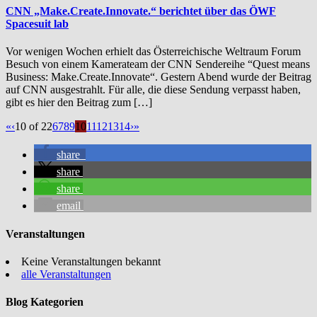
CNN „Make.Create.Innovate.“ berichtet über das ÖWF
Spacesuit lab
Vor wenigen Wochen erhielt das Österreichische Weltraum Forum
Besuch von einem Kamerateam der CNN Sendereihe “Quest means
Business: Make.Create.Innovate“. Gestern Abend wurde der Beitrag
auf CNN ausgestrahlt. Für alle, die diese Sendung verpasst haben,
gibt es hier den Beitrag zum […]
«
‹
10 of 22
6
7
8
9
10
11
12
13
14
›
»
share
share
share
email
Veranstaltungen
Keine Veranstaltungen bekannt
alle Veranstaltungen
Blog Kategorien