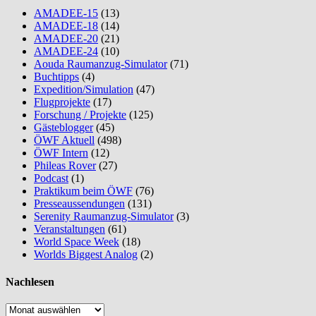
AMADEE-15
(13)
AMADEE-18
(14)
AMADEE-20
(21)
AMADEE-24
(10)
Aouda Raumanzug-Simulator
(71)
Buchtipps
(4)
Expedition/Simulation
(47)
Flugprojekte
(17)
Forschung / Projekte
(125)
Gästeblogger
(45)
ÖWF Aktuell
(498)
ÖWF Intern
(12)
Phileas Rover
(27)
Podcast
(1)
Praktikum beim ÖWF
(76)
Presseaussendungen
(131)
Serenity Raumanzug-Simulator
(3)
Veranstaltungen
(61)
World Space Week
(18)
Worlds Biggest Analog
(2)
Nachlesen
Nachlesen