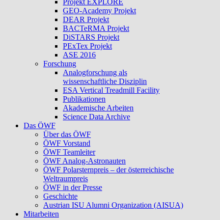
Projekt EXPLORE
GEO-Academy Projekt
DEAR Projekt
BACTeRMA Projekt
DiSTARS Projekt
PExTex Projekt
ASE 2016
Forschung
Analogforschung als
wissenschaftliche Disziplin
ESA Vertical Treadmill Facility
Publikationen
Akademische Arbeiten
Science Data Archive
Das ÖWF
Über das ÖWF
ÖWF Vorstand
ÖWF Teamleiter
ÖWF Analog-Astronauten
ÖWF Polarsternpreis – der österreichische
Weltraumpreis
ÖWF in der Presse
Geschichte
Austrian ISU Alumni Organization (AISUA)
Mitarbeiten